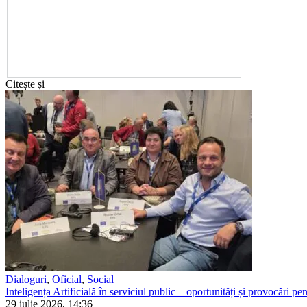
Citește și
Dialoguri
,
Oficial
,
Social
Inteligența Artificială în serviciul public – oportunități și provocări pent
29 iulie 2026, 14:36