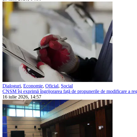
Dialoguri
,
Economie
,
Oficial
,
Social
CNSM își exprimă îngrijorarea față de propunerile de modificare a regl
16 iulie 2026, 14:57