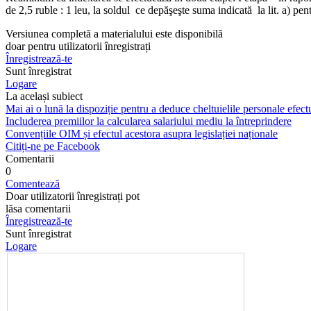
de 2,5 ruble : 1 leu, la soldul ce depăşeşte suma indica­tă la lit. a) pe
Versiunea completă a materialului este disponibilă
doar pentru utilizatorii înregistrați
Înregistrează-te
Sunt înregistrat
Logare
La același subiect
Mai ai o lună la dispoziție pentru a deduce cheltuielile personale efec
Includerea premiilor la calcularea salariului mediu la întreprindere
Convențiile OIM și efectul acestora asupra legislației naționale
Citiți-ne pe Facebook
Comentarii
0
Comentează
Doar utilizatorii înregistrați pot
lăsa comentarii
Înregistrează-te
Sunt înregistrat
Logare