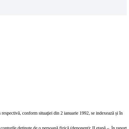
respectivă, conform situaţiei din 2 ianuarie 1992, se in­dexează și în
 conturile deţinute de o persoană fizică (deponent); II etapă – în raport