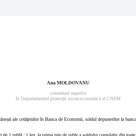
Ana MOLDOVANU
consultant superior
în Departamentul protecție social-economică al CNSM
ăneşti ale cetăţenilor în Banca de Economii, soldul depune­rilor la banca 
 de 1 rublă : 1 leu, la prima mie de ruble a soldului cumulativ din toate