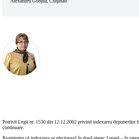
Alexandru Gobjilă, Chișinău
Potrivit Legii nr. 1530 din 12.12.2002 privind indexarea de­punerilor b
continuare.
Reamintim că indexarea se efec­tuează în două etape: I etapă – în raport