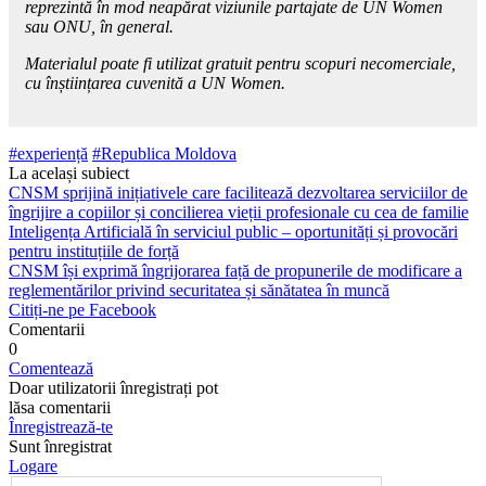
reprezintă în mod neapărat viziunile partajate de UN Women
sau ONU, în general.
Materialul poate fi utilizat gratuit pentru scopuri necomerciale,
cu înștiințarea cuvenită a UN Women.
#experiență
#Republica Moldova
La același subiect
CNSM sprijină inițiativele care facilitează dezvoltarea serviciilor de
îngrijire a copiilor și concilierea vieții profesionale cu cea de familie
Inteligența Artificială în serviciul public – oportunități și provocări
pentru instituțiile de forță
CNSM își exprimă îngrijorarea față de propunerile de modificare a
reglementărilor privind securitatea și sănătatea în muncă
Citiți-ne pe Facebook
Comentarii
0
Comentează
Doar utilizatorii înregistrați pot
lăsa comentarii
Înregistrează-te
Sunt înregistrat
Logare