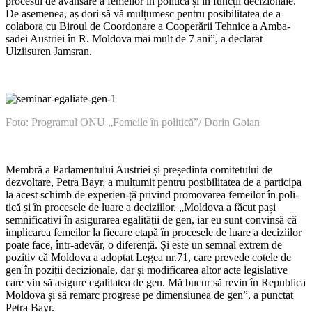
procesul de avansare a femei­lor în politică și în funcții decizionale.
De asemenea, aș dori să vă mulțumesc pen­tru posibilitatea de a
colabora cu Biroul de Coordonare a Cooperării Tehnice a Amba­
sadei Austriei în R. Moldova mai mult de 7 ani”, a declarat
Ulziisuren Jamsran.
Fоto: Programul ONU „Femeile în politică”/ Dorin Goian
Membră a Parlamentului Austriei și președinta comitetului de
dezvoltare, Pe­tra Bayr, a mulțumit pentru posibilitatea de a participa
la acest schimb de experien-ță privind promovarea femeilor în poli-
tică și în procesele de luare a deciziilor. „Moldova a făcut pași
semnificativi în asigurarea egalității de gen, iar eu sunt convinsă că
implicarea femeilor la fieca­re etapă în procesele de luare a deciziilor
poate face, într-adevăr, o diferență. Și este un semnal extrem de
pozitiv că Moldova a adoptat Legea nr.71, care prevede co­tele de
gen în poziții decizionale, dar și modificarea altor acte legislative
care vin să asigure egalitatea de gen. Mă bucur să revin în Republica
Moldova și să remarc progrese pe dimensiunea de gen”, a punc­tat
Petra Bayr.