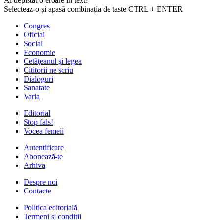
Ai depistat o eroare în text?
Selecteaz-o și apasă combinația de taste CTRL + ENTER
Congres
Oficial
Social
Economie
Cetăţeanul şi legea
Cititorii ne scriu
Dialoguri
Sanatate
Varia
Editorial
Stop fals!
Vocea femeii
Autentificare
Abonează-te
Arhiva
Despre noi
Contacte
Politica editorială
Termeni și condiții