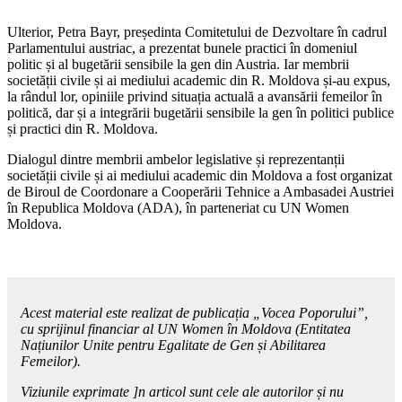
Ulterior, Petra Bayr, președinta Comi­tetului de Dezvoltare în cadrul
Parlamen­tului austriac, a prezentat bunele practici în domeniul
politic și al bugetării sensibile la gen din Austria. Iar membrii
societății civile și ai mediului academic din R. Mol­dova și-au expus,
la rândul lor, opiniile privind situația actuală a avansării feme­ilor în
politică, dar și a integrării bugetării sensibile la gen în politici publice
și prac­tici din R. Moldova.
Dialogul dintre membrii ambelor legis­lative și reprezentanții
societății civile și ai mediului academic din Moldova a fost organizat
de Biroul de Coordonare a Co­operării Tehnice a Ambasadei Austriei
în Republica Moldova (ADA), în parteneriat cu UN Women
Moldova.
Acest material este realizat de publicația „Vocea Poporului”,
cu sprijinul financiar al UN Women în Moldova (Entitatea
Națiunilor Unite pentru Egalitate de Gen și Abilitarea
Femeilor).
Viziunile exprimate ]n articol sunt cele ale autorilor și nu