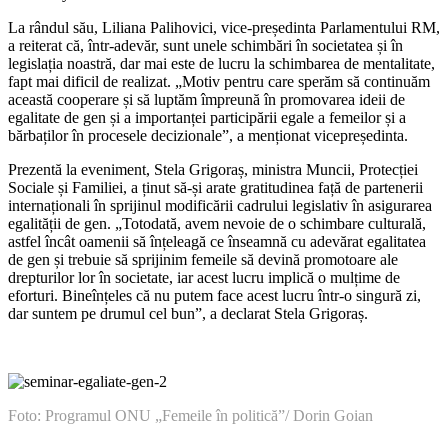
La rândul său, Liliana Palihovici, vice-președinta Parlamentului RM,
a reiterat că, într-adevăr, sunt unele schimbări în societatea și în
legislația noastră, dar mai este de lucru la schimbarea de mentalitate,
fapt mai dificil de realizat. „Motiv pentru care sperăm să continuăm
această coope­rare și să luptăm împreună în promovarea ideii de
egalitate de gen și a importanței participării egale a femeilor și a
bărbaților în procesele decizionale”, a menționat vicepreședinta.
Prezentă la eveniment, Stela Grigoraș, ministra Muncii, Protecției
Sociale și Fa­miliei, a ținut să-și arate gratitudinea față de partenerii
internaționali în sprijinul modificării cadrului legislativ în asigura­rea
egalității de gen. „Totodată, avem ne­voie de o schimbare culturală,
astfel încât oamenii să înțeleagă ce înseamnă cu ade­vărat egalitatea
de gen și trebuie să spri­jinim femeile să devină promotoare ale
drepturilor lor în societate, iar acest lucru implică o mulțime de
eforturi. Bineînțeles că nu putem face acest lucru într-o singu­ră zi,
dar suntem pe drumul cel bun”, a declarat Stela Grigoraș.
Fоto: Programul ONU „Femeile în politică”/ Dorin Goian