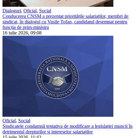
Dialoguri
,
Oficial
,
Social
Conducerea CNSM a prezentat prioritățile salariaților, membri de
sindicat, în dialogul cu Vasile Tofan, candidatul desemnat pentru
funcția de prim-ministru
16 iulie 2026, 09:08
Oficial
,
Social
Sindicatele condamnă tentativa de modificare a legislației muncii în
detrimentul drepturilor și intereselor salariaților
15 iulie 2026, 11:42