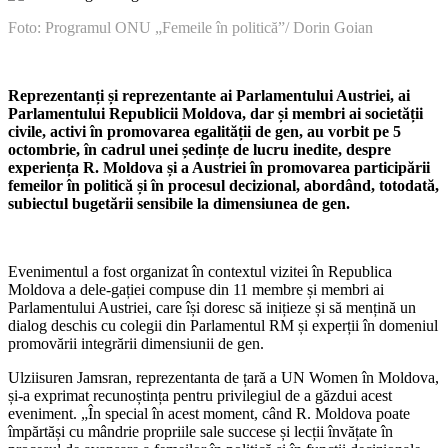
Fоto: Programul ONU „Femeile în politică”/ Dorin Goian
Reprezentanți și reprezentante ai Parlamentului Austriei, ai
Parlamentului Republicii Moldova, dar și membri ai societății
civile, activi în promovarea egalității de gen, au vorbit pe 5
octombrie, în cadrul unei ședințe de lucru inedite, despre
experiența R. Moldova și a Austriei în promovarea participării
femeilor în politică și în procesul decizional, abordând, totoda­tă,
subiectul bugetării sensibile la dimensiunea de gen.
Evenimentul a fost organizat în con­textul vizitei în Republica
Moldova a dele-gației compuse din 11 membre și membri ai
Parlamentului Austriei, care își doresc să inițieze și să mențină un
dialog deschis cu colegii din Parlamentul RM și experții în domeniul
promovării integrării dimen­siunii de gen.
Ulziisuren Jamsran, reprezentanta de țară a UN Women în Moldova,
și-a expri­mat recunoștința pentru privilegiul de a găzdui acest
eveniment. „În special în acest moment, când R. Moldova poate
împărtăși cu mândrie propriile sale succese și lecții învățate în