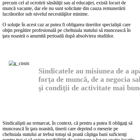
precum cel al ocrotirii sănătăţii sau al educaţiei, există locuri de
muncă vacante, dar ele nu sunt solicitate din cau­za remunerării
lucrătorilor sub nivelul necesităţilor minime.
O soluţie în acest caz ar putea fi obligarea tinerilor specialişti care
obţin pregă­tire profesională pe cheltu­iala statului să muncească în
ţara noastră o anumită perioadă după absolvirea studiilor.
Sindicatele au misiunea de a ap
forţa de muncă, de a negocia sal
şi condiţii de activitate mai bun
Sindicaliştii au remarcat, în context, că pentru a putea fi obligaţi să
muncească în ţara noastră, tinerii care deprind o mese­rie pe
cheltuiala statului ar trebui totuşi să poată câştiga bani suficienţi
pentru trai şi să existe posibilităţi de asigurare a lor cu spaţiu locativ