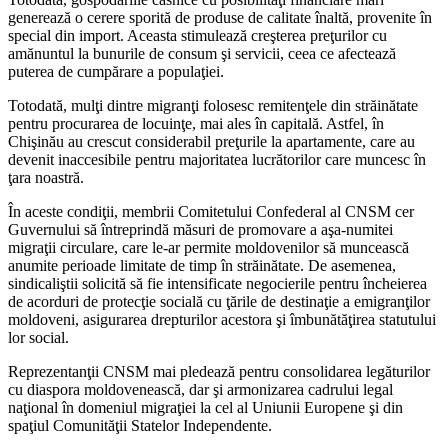
generează o cerere spori­tă de produse de calitate înaltă, provenite în
special din import. Aceasta stimulează creş­terea preţurilor cu
amănuntul la bunurile de consum şi servicii, ceea ce afectează
puterea de cumpărare a populaţiei.
Totodată, mulţi dintre migranţi folosesc remitenţele din străinătate
pentru procura­rea de locuinţe, mai ales în capitală. Astfel, în
Chişinău au crescut considerabil preţurile la apartamente, care au
devenit inaccesibile pentru majoritatea lucrătorilor care mun­cesc în
ţara noastră.
În aceste condiţii, membrii Comitetului Confederal al CNSM cer
Guvernului să între­prindă măsuri de promovare a aşa-numitei
migraţii circulare, care le-ar permite mol­dovenilor să muncească
anumite perioade limitate de timp în străinătate. De aseme­nea,
sindicaliştii solicită să fie intensificate negocierile pentru încheierea
de acorduri de protecţie socială cu ţările de destinaţie a emigranţilor
moldoveni, asigurarea dreptu­rilor acestora şi îmbunătăţirea statutului
lor social.
Reprezentanţii CNSM mai pledează pen­tru consolidarea legăturilor
cu diaspora moldovenească, dar şi armonizarea cadrului legal
naţional în domeniul migraţiei la cel al Uniunii Europene şi din
spaţiul Comunităţii Statelor Independente.