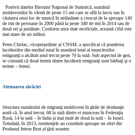
Potrivit datelor Biroului Naţional de Sta­tistică, numărul
moldovenilor în vârstă de peste 15 ani care se află la lucru sau în
căuta­rea unui loc de muncă în străinătate a cres­cut de la aproape 140
de mii de persoane în 2000 până la peste 340 de mii în 2014 sau de
două ori şi jumătate. Conform unor date neoficiale, această cifră este
mai mare de un milion.
Petru Chiriac, vicepreşedinte al CNSM, a specificat că ponderea
lucrătorilor din me­diul rural în numărul total al muncitorilor
emigranţi a alcătuit anul trecut peste 70 la sută. Sub aspectul de gen,
se constată că două treimi dintre lucrătorii emigranţi sunt bărbaţi şi o
treime – femei.
Atenuarea sărăciei
Structura numărului de migranţi moldo­veni în ţările de destinaţie
arată că, în anul trecut, 68 la sută dintre ei munceau în Fede­raţia
Rusă, 14 la sută – în Italia şi mai mult de două la sută – în Israel.
Totodată, în 2013, remitenţele au constituit aproape un sfert din
Produsul Intern Brut al ţării noastre.