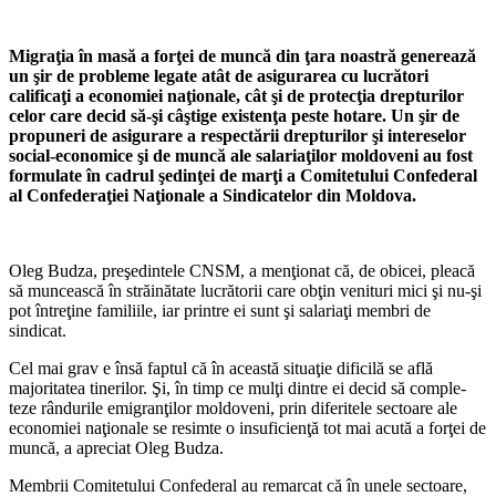
Migraţia în masă a forţei de muncă din ţara noastră generează
un şir de proble­me legate atât de asigura­rea cu lucrători
calificaţi a economiei naţionale, cât şi de protecţia drepturilor
ce­lor care decid să-şi câştige existenţa peste hotare. Un şir de
propuneri de asigurare a respectării drepturilor şi intereselor
social-economice şi de muncă ale salariaţilor mol­doveni au fost
formulate în cadrul şedinţei de marţi a Comitetului Confederal
al Confederaţiei Naţionale a Sindicatelor din Moldova.
Oleg Budza, preşedintele CNSM, a menţionat că, de obicei, pleacă
să munceas­că în străinătate lucrătorii care obţin venituri mici şi nu-şi
pot întreţine familii­le, iar printre ei sunt şi sa­lariaţi membri de
sindicat.
Cel mai grav e însă fap­tul că în această situaţie di­ficilă se află
majoritatea ti­nerilor. Şi, în timp ce mulţi dintre ei decid să comple­
teze rândurile emigranţilor moldoveni, prin diferitele sectoare ale
economiei na­ţionale se resimte o insufi­cienţă tot mai acută a forţei de
muncă, a apreciat Oleg Budza.
Membrii Comitetului Confederal au remarcat că în unele sectoare,