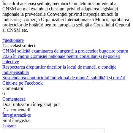
În cadrul aceleiaşi şedinţe, membrii Co­mitetului Confederal al
CNSM au mai exa­minat chestiuni privind adaptarea legislaţiei
naţionale la prevederile Convenţiei privind inspecţia muncii în
industrie şi comerţ a Or­ganizaţiei Internaţionale a Muncii, aproba­rea
proiectelor de hotărâri pentru apropiata şedinţă a Consiliului General
al CNSM etc.
#gestionare
La același subiect
CNSM solicită examinarea de urgență a proiectelor bugetare pentru
2026 în cadrul Comisiei naționale pentru consultări și negocieri
colective
Respectarea drepturilor tinerilor la locul de muncă, o condiție
indispensabilă
Suspendarea contractului individual de muncă: subtilități și urmări
Citiți-ne pe Facebook
Comentarii
0
Comentează
Doar utilizatorii înregistrați pot
lăsa comentarii
Înregistrează-te
Sunt înregistrat
Logare