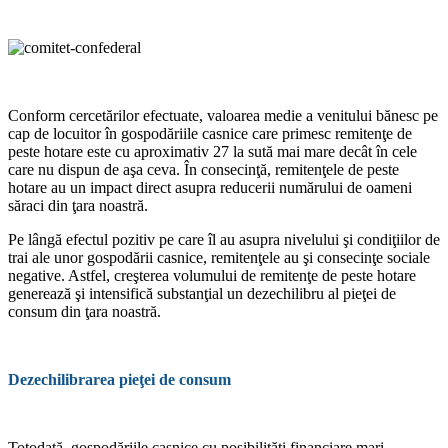
Conform cercetărilor efectuate, valoarea medie a venitului bănesc pe
cap de locuitor în gospodăriile casnice care primesc remi­tenţe de
peste hotare este cu aproximativ 27 la sută mai mare decât în cele
care nu dis­pun de aşa ceva. În consecinţă, remitenţele de peste
hotare au un impact direct asupra reducerii numărului de oameni
săraci din ţara noastră.
Pe lângă efectul pozitiv pe care îl au asupra nivelului şi condiţiilor de
trai ale unor gos­podării casnice, remitenţele au şi consecinţe sociale
negative. Astfel, creşterea volumului de remitenţe de peste hotare
generează şi in­tensifică substanţial un dezechilibru al pieţei de
consum din ţara noastră.
Dezechilibrarea pieţei de consum
Totodată, gospodăriile casnice cu posibili­tăţi financiare mari