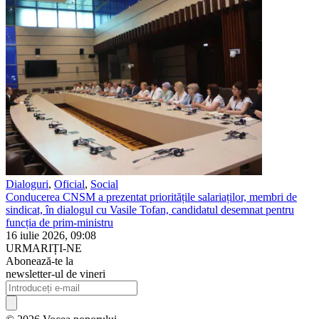
Dialoguri
,
Oficial
,
Social
Conducerea CNSM a prezentat prioritățile salariaților, membri de
sindicat, în dialogul cu Vasile Tofan, candidatul desemnat pentru
funcția de prim-ministru
16 iulie 2026, 09:08
URMARIȚI-NE
Abonează-te la
newsletter-ul de vineri