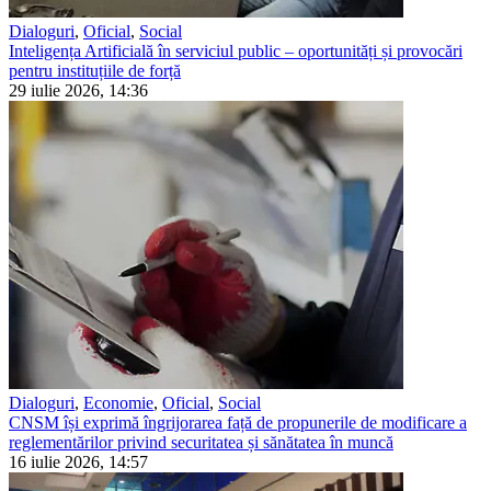
Dialoguri
,
Oficial
,
Social
Inteligența Artificială în serviciul public – oportunități și provocări
pentru instituțiile de forță
29 iulie 2026, 14:36
Dialoguri
,
Economie
,
Oficial
,
Social
CNSM își exprimă îngrijorarea față de propunerile de modificare a
reglementărilor privind securitatea și sănătatea în muncă
16 iulie 2026, 14:57