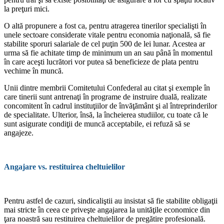
la preţuri mici.
O altă propunere a fost ca, pentru atra­gerea tinerilor specialişti în
unele sectoare considerate vitale pentru economia naţio­nală, să fie
stabilite sporuri salariale de cel puţin 500 de lei lunar. Acestea ar
urma să fie achitate timp de minimum un an sau până în momentul
în care aceşti lucrători vor pu­tea să beneficieze de plata pentru
vechime în muncă.
Unii dintre membrii Comitetului Confe­deral au citat şi exemple în
care tinerii sunt antrenaţi în programe de instruire duală, re­alizate
concomitent în cadrul instituţiilor de învăţământ şi al întreprinderilor
de speciali­tate. Ulterior, însă, la încheierea studiilor, cu toate că le
sunt asigurate condiţii de muncă acceptabile, ei refuză să se
angajeze.
Angajare vs. restituirea cheltuielilor
Pentru astfel de cazuri, sindicaliştii au in­sistat să fie stabilite obligaţii
mai stricte în ceea ce priveşte angajarea la unităţile econo­mice din
ţara noastră sau restituirea cheltu­ielilor de pregătire profesională.