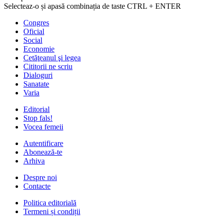
Selecteaz-o și apasă combinația de taste CTRL + ENTER
Congres
Oficial
Social
Economie
Cetăţeanul şi legea
Cititorii ne scriu
Dialoguri
Sanatate
Varia
Editorial
Stop fals!
Vocea femeii
Autentificare
Abonează-te
Arhiva
Despre noi
Contacte
Politica editorială
Termeni și condiții