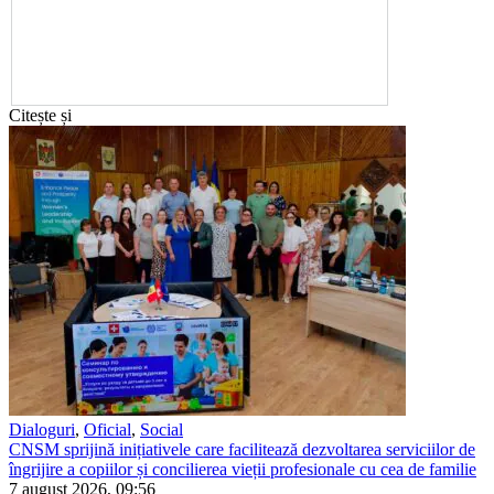
Citește și
Dialoguri
,
Oficial
,
Social
CNSM sprijină inițiativele care facilitează dezvoltarea serviciilor de
îngrijire a copiilor și concilierea vieții profesionale cu cea de familie
7 august 2026, 09:56