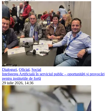
Dialoguri
,
Oficial
,
Social
Inteligența Artificială în serviciul public – oportunități și provocări
pentru instituțiile de forță
29 iulie 2026, 14:36