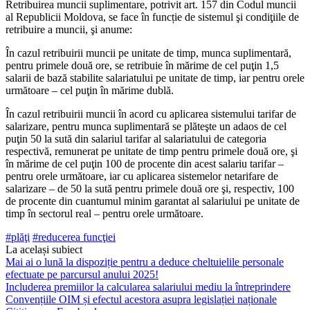
Retribuirea muncii suplimentare, potrivit art. 157 din Codul muncii
al Republicii Moldova, se face în funcție de sistemul şi con­diţiile de
retribuire a muncii, şi anume:
În cazul retribuirii muncii pe unitate de timp, munca suplimen­tară,
pentru primele două ore, se retribuie în mărime de cel puţin 1,5
salarii de bază stabilite salariatului pe unitate de timp, iar pen­tru orele
următoare – cel puţin în mărime dublă.
În cazul retribuirii muncii în acord cu aplicarea sistemului tari­far de
salarizare, pentru munca suplimentară se plăteşte un adaos de cel
puţin 50 la sută din salariul tarifar al salariatului de categoria
respectivă, remunerat pe unitate de timp pentru primele două ore, şi
în mărime de cel puţin 100 de procente din acest salariu tarifar –
pentru orele următoare, iar cu aplicarea sistemelor netarifare de
salarizare – de 50 la sută pentru primele două ore şi, respectiv, 100
de procente din cuantumul minim garantat al salariului pe unitate de
timp în sectorul real – pentru orele următoare.
#plăţi
#reducerea funcţiei
La același subiect
Mai ai o lună la dispoziție pentru a deduce cheltuielile personale
efectuate pe parcursul anului 2025!
Includerea premiilor la calcularea salariului mediu la întreprindere
Convențiile OIM și efectul acestora asupra legislației naționale