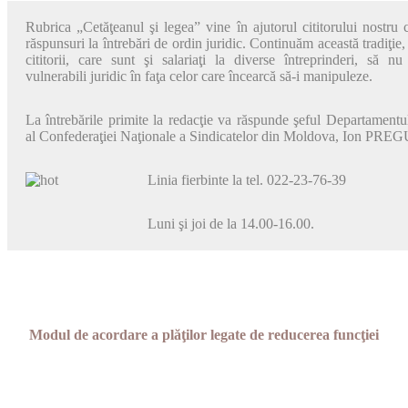
Rubrica „Cetăţeanul şi legea” vine în aju­torul cititorului nostru 
răspun­suri la întrebări de ordin juridic. Conti­nuăm această tradiţie
cititorii, care sunt şi salariaţi la diverse întreprin­deri, să n
vulnerabili juridic în faţa celor care încearcă să-i manipuleze.
La întrebările primite la redacţie va răs­punde şeful Departamentul
al Confederaţiei Naţionale a Sindicatelor din Moldova, Ion PRE
Linia fierbinte la tel. 022-23-76-39
Luni şi joi de la 14.00-16.00.
Modul de acordare a plăţilor legate de reducerea funcţiei