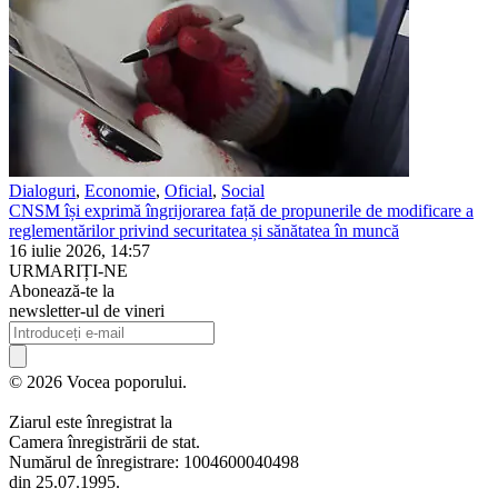
Dialoguri
,
Economie
,
Oficial
,
Social
CNSM își exprimă îngrijorarea față de propunerile de modificare a
reglementărilor privind securitatea și sănătatea în muncă
16 iulie 2026, 14:57
URMARIȚI-NE
Abonează-te la
newsletter-ul de vineri
© 2026 Vocea poporului.
Ziarul este înregistrat la
Camera înregistrării de stat.
Numărul de înregistrare: 1004600040498
din 25.07.1995.