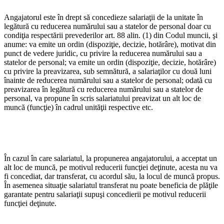
Angajatorul este în drept să concedieze salariaţii de la unitate în
legătură cu reducerea numărului sau a statelor de personal doar cu
condiţia respectării prevederilor art. 88 alin. (1) din Codul muncii, şi
anume: va emite un ordin (dispoziţie, decizie, hotărâre), moti­vat din
punct de vedere juridic, cu privire la reducerea numărului sau a
statelor de personal; va emite un ordin (dispoziţie, decizie, hotărâre)
cu privire la preavizarea, sub semnătură, a salariaţilor cu două luni
înainte de reducerea numărului sau a statelor de perso­nal; odată cu
preavizarea în legătură cu reducerea numărului sau a statelor de
personal, va propune în scris salariatului preavizat un alt loc de
muncă (funcţie) în cadrul unităţii respective etc.
În cazul în care salariatul, la propunerea angajatorului, a ac­ceptat un
alt loc de muncă, pe motivul reducerii funcţiei deţinute, acesta nu va
fi concediat, dar transferat, cu acordul său, la locul de muncă propus.
În asemenea situaţie salariatul transferat nu poate beneficia de plăţile
garantate pentru salariaţii supuşi concedierii pe motivul reducerii
funcţiei deţinute.