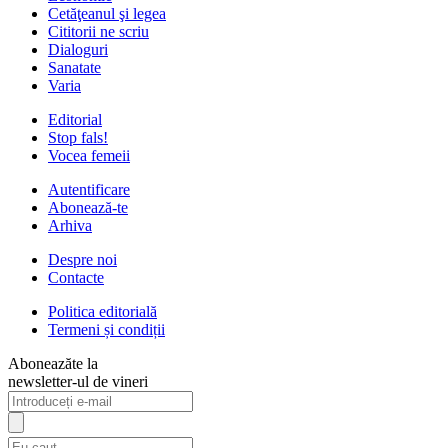
Cetăţeanul şi legea
Cititorii ne scriu
Dialoguri
Sanatate
Varia
Editorial
Stop fals!
Vocea femeii
Autentificare
Abonează-te
Arhiva
Despre noi
Contacte
Politica editorială
Termeni și condiții
Aboneazăte la
newsletter-ul de vineri