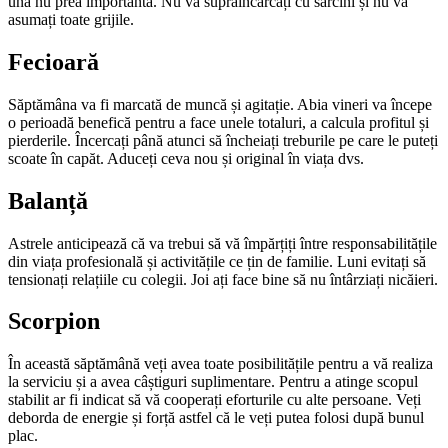
una nu prea importantă. Nu vă supraîncărcați cu sarcini și nu vă
asumați toate grijile.
Fecioară
Săptămâna va fi marcată de muncă și agitație. Abia vi­neri va începe
o perioadă benefică pentru a face unele totaluri, a calcula profitul și
pierderile. Încercați până atunci să încheiați treburile pe care le puteți
scoate în capăt. Aduceți ceva nou și original în viața dvs.
Balanță
Astrele anticipează că va trebui să vă împărțiți între responsabilitățile
din viața profesională și activitățile ce țin de familie. Luni evitați să
tensionați relațiile cu colegii. Joi ați face bine să nu întârziați nicăieri.
Scorpion
În această săptămână veți avea toate posibilitățile pentru a vă realiza
la serviciu și a avea câștiguri supli­mentare. Pentru a atinge scopul
stabilit ar fi indicat să vă cooperați eforturile cu alte persoane. Veți
deborda de energie și forță astfel că le veți putea folosi după bunul
plac.