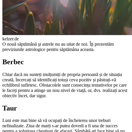
kelzer.de
О nouă săptămână şi astrele nu au uitat de noi. Îţi prezentăm
previziunile astrologice pentru săptămâna aceasta.
Berbec
Chiar dacă nu sunteți mulțumiți de propria persoană și de situația
creată, încercați să identificați totuși ceva pozitiv și păstrați-vă
echilibrul sufletesc. Obstacolele sunt consecința tentativelor pe care
le faceți pentru a atinge un nou nivel de viață, or, dvs. realizați acest
obiectiv încet, dar sigur.
Taur
Luni este mai bine să vă ocupați de încheierea unor treburi
nefinalizate. Ziua de marți s-ar putea dove­di a fi una de succes
pentru a soluționa chestiuni de afaceri. Sâmbătă ați face bine să nu