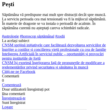
Pești
Săptămâna vă predispune mai mult spre distracții de­cât spre muncă.
La serviciu perioada cea mai tensiona­tă va fi la mijlocul săptămânii.
În materie de dragoste se va instala o perioadă de acalmie. În
săptămâna cu­rentă nu așteptați careva schimbări radicale.
#astrologie
#horoscop săptămânal
#zodii
La același subiect
CNSM sprijină inițiativele care facilitează dezvoltarea serviciilor de
îngrijire a copiilor și concilierea vieții profesionale cu cea de familie
Inteligența Artificială în serviciul public – oportunități și provocări
pentru instituțiile de forță
CNSM își exprimă îngrijorarea față de propunerile de modificare a
reglementărilor privind securitatea și sănătatea în muncă
Citiți-ne pe Facebook
Comentarii
0
Comentează
Doar utilizatorii înregistrați pot
lăsa comentarii
Înregistrează-te
Sunt înregistrat
Logare