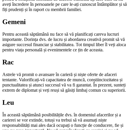
aveți încredere în persoanele pe care le-ați cunoscut întâmplător și să
fiți prudenți și în raport cu membrii familiei.
Gemeni
Pentru această săptămână nu face să vă planificați ca­reva lucruri
importante. Dorința dvs. de lucru și abor­darea creativă promit să vă
asigure succesul financiar și stabilitatea. Tot timpul liber îl veți aloca
pentru viața personală și evenimentele ce țin de aceasta.
Rac
Astrele vă promit o avansare în carieră și niște oferte de afaceri
tentante. Valorificați-vă capacitatea de muncă, conștiinciozitatea și
punctualitatea și atunci succesul vă va fi garantat. În prezent, sunteți
extrem de diplo­mat și veți reuși să găsiți limbaj comun cu superiorii.
Leu
În această săptămână posibilitățile dvs. în domeniul afacerilor și a
carierei se vor extinde, totuși va trebui să vă asumați niște
responsabilități mai ales dacă ocupați o funcție de conducere, fie și