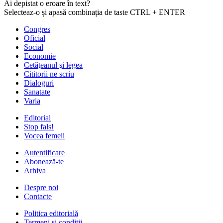
Ai depistat o eroare în text?
Selecteaz-o și apasă combinația de taste CTRL + ENTER
Congres
Oficial
Social
Economie
Cetăţeanul şi legea
Cititorii ne scriu
Dialoguri
Sanatate
Varia
Editorial
Stop fals!
Vocea femeii
Autentificare
Abonează-te
Arhiva
Despre noi
Contacte
Politica editorială
Termeni și condiții