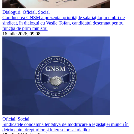
Dialoguri
,
Oficial
,
Social
Conducerea CNSM a prezentat prioritățile salariaților, membri de
sindicat, în dialogul cu Vasile Tofan, candidatul desemnat pentru
funcția de prim-ministru
16 iulie 2026, 09:08
Oficial
,
Social
Sindicatele condamnă tentativa de modificare a legislației muncii în
detrimentul drepturilor și intereselor salariaților