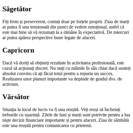
Săgetător
Fiți ferm și perseverent, contați doar pe forțele proprii. Ziua de marți
ar putea fi una tensionată din punct de vedere emoțional, astfel că
este mai bine să vă rezumați la a rămâne în expectativă. De miercuri
ar putea apărea perspective bune legate de afaceri.
Capricorn
Dacă vă doriți să obțineți rezultate în activitatea pro­fesională, este
cazul să acționați discret. Nu stați cu mâinile în sân chiar dacă sunteți
absolut convins că ați făcut totul pentru a repurta un succes.
Realizarea unor planuri importante va depinde de gradul dvs. de
activism.
Vărsător
Situația la locul de lucru va fi una reușită. Veți reuși să încheiați
treburile cu ușurință. Zilele de luni și marți sunt potrivite pentru a lua
niște decizii financiare im­portante și pentru afaceri. Ziua de sâmbătă
este una reușită pentru comunicarea cu prietenii.