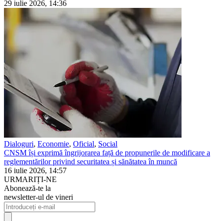
29 iulie 2026, 14:36
Dialoguri
,
Economie
,
Oficial
,
Social
CNSM își exprimă îngrijorarea față de propunerile de modificare a
reglementărilor privind securitatea și sănătatea în muncă
16 iulie 2026, 14:57
URMARIȚI-NE
Abonează-te la
newsletter-ul de vineri