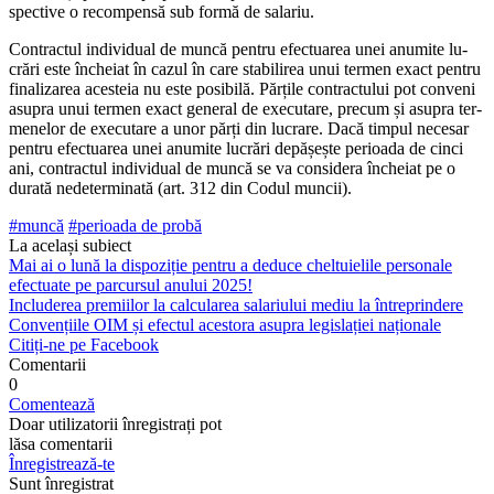
spective o recompensă sub formă de salariu.
Contractul individual de muncă pentru efectuarea unei anumite lu­
crări este încheiat în cazul în care stabilirea unui termen exact pentru
finalizarea acesteia nu este posibilă. Părțile contractului pot conveni
asupra unui termen exact general de executare, precum și asupra ter­
menelor de executare a unor părți din lucrare. Dacă timpul necesar
pentru efectuarea unei anumite lucrări depășește perioada de cinci
ani, contractul individual de muncă se va considera încheiat pe o
dura­tă nedeterminată (art. 312 din Codul muncii).
#muncă
#perioada de probă
La același subiect
Mai ai o lună la dispoziție pentru a deduce cheltuielile personale
efectuate pe parcursul anului 2025!
Includerea premiilor la calcularea salariului mediu la întreprindere
Convențiile OIM și efectul acestora asupra legislației naționale
Citiți-ne pe Facebook
Comentarii
0
Comentează
Doar utilizatorii înregistrați pot
lăsa comentarii
Înregistrează-te
Sunt înregistrat