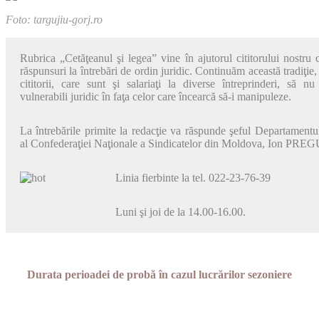
Foto: targujiu-gorj.ro
Rubrica „Cetăţeanul şi legea” vine în aju­torul cititorului nostru 
răspun­suri la întrebări de ordin juridic. Conti­nuăm această tradiţie
cititorii, care sunt şi salariaţi la diverse întreprin­deri, să n
vulnerabili juridic în faţa celor care încearcă să-i manipuleze.
La întrebările primite la redacţie va răs­punde şeful Departamentul
al Confederaţiei Naţionale a Sindicatelor din Moldova, Ion PRE
Linia fierbinte la tel. 022-23-76-39
Luni şi joi de la 14.00-16.00.
Durata perioadei de probă în cazul lucrărilor sezoniere