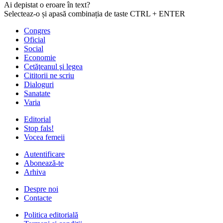
Ai depistat o eroare în text?
Selecteaz-o și apasă combinația de taste CTRL + ENTER
Congres
Oficial
Social
Economie
Cetăţeanul şi legea
Cititorii ne scriu
Dialoguri
Sanatate
Varia
Editorial
Stop fals!
Vocea femeii
Autentificare
Abonează-te
Arhiva
Despre noi
Contacte
Politica editorială