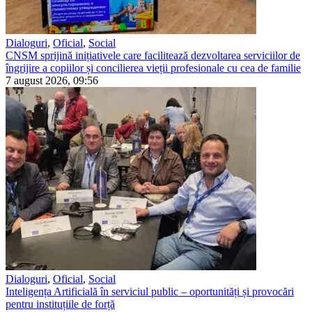
Dialoguri
,
Oficial
,
Social
CNSM sprijină inițiativele care facilitează dezvoltarea serviciilor de
îngrijire a copiilor și concilierea vieții profesionale cu cea de familie
7 august 2026, 09:56
Dialoguri
,
Oficial
,
Social
Inteligența Artificială în serviciul public – oportunități și provocări
pentru instituțiile de forță