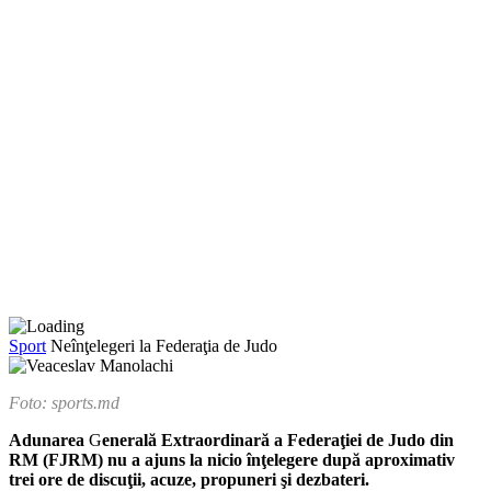
Sport
Neînţelegeri la Federaţia de Judo
Foto: sports.md
Adunarea
G
enerală Extraordi­nară a Federaţiei de Judo din
RM (FJRM) nu a ajuns la nicio înţelegere după aproximativ
trei ore de discuţii, acuze, pro­puneri şi dezbateri.