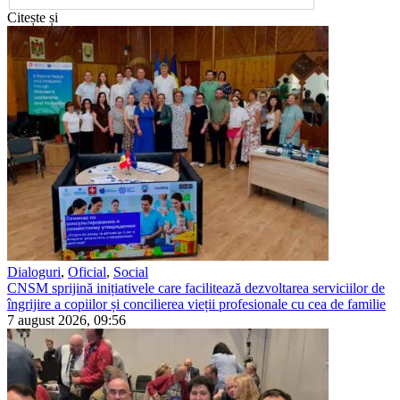
Citește și
Dialoguri
,
Oficial
,
Social
CNSM sprijină inițiativele care facilitează dezvoltarea serviciilor de
îngrijire a copiilor și concilierea vieții profesionale cu cea de familie
7 august 2026, 09:56