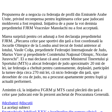
Propunerea de a negocia cu federaţia de profil din Emiratele Arabe
Unite, privind recompensa pentru legitimarea celor şase ju­docani
moldoveni a fost respinsă. Iniţiativa de a pune la vot demi­sia
preşedintelui FJRM Veaceslav Manolachi nu a fost acceptată.
Marea surpriză pentru cei adu­naţi a fost declaraţia preşedintelui
FJRM. „Plecarea celor şase spor­tivi din ţară a fost coordonată la
Jocurile Olimpice de la Londra anul trecut de fostul antrenor al
lotului, Vasile Colţa, preşedintele Federaţiei Internaţionale de Judo,
Marius Vizer şi preşedintele Co­mitetului Naţional Olimpic, Ni­colae
Juravschi”. El a mai declarat că anul curent Ministerul Tinere­tului şi
Sportului (MTS) a alocat federaţiei de judo aproximativ 20 mii de
lei, iar federaţia a cheltuit pentru cantonamente, deplasări, participări
la turnee deja circa 270 mii lei, că nicio federaţie din ţară, spre
deosebire de cea de judo, nu a procurat apartamente pentru foştii şi
actualii performeri.
Amintim că, la iniţiativa FGRM şi MTS cazul plecării din ţară a
celor şase judocani este în prezent anchetat de Procuratura Generală.
#dezbateri
#discuţii
La același subiect
Spartachiada Jubiliară XXV a lucrătorilor din ramura silvică – o