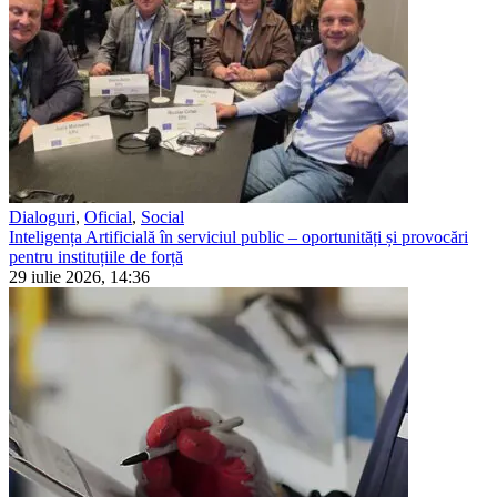
Dialoguri
,
Oficial
,
Social
Inteligența Artificială în serviciul public – oportunități și provocări
pentru instituțiile de forță
29 iulie 2026, 14:36