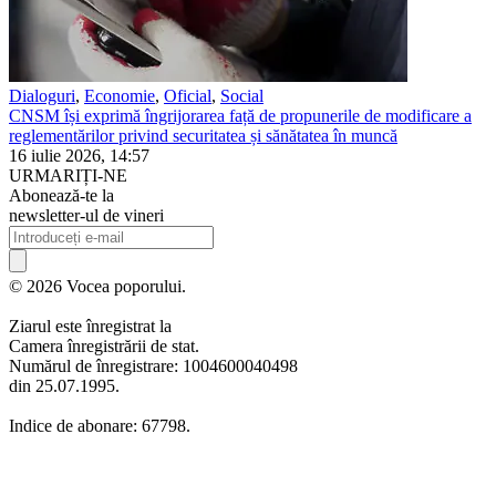
Dialoguri
,
Economie
,
Oficial
,
Social
CNSM își exprimă îngrijorarea față de propunerile de modificare a
reglementărilor privind securitatea și sănătatea în muncă
16 iulie 2026, 14:57
URMARIȚI-NE
Abonează-te la
newsletter-ul de vineri
© 2026 Vocea poporului.
Ziarul este înregistrat la
Camera înregistrării de stat.
Numărul de înregistrare: 1004600040498
din 25.07.1995.
Indice de abonare: 67798.