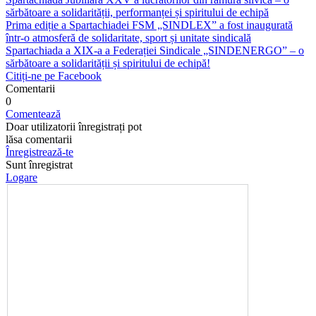
sărbătoare a solidarității, performanței și spiritului de echipă
Prima ediție a Spartachiadei FSM „SINDLEX” a fost inaugurată
într-o atmosferă de solidaritate, sport și unitate sindicală
Spartachiada a XIX-a a Federației Sindicale „SINDENERGO” – o
sărbătoare a solidarității și spiritului de echipă!
Citiți-ne pe Facebook
Comentarii
0
Comentează
Doar utilizatorii înregistrați pot
lăsa comentarii
Înregistrează-te
Sunt înregistrat
Logare