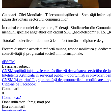
Cu ocazia Zilei Mondiale a Telecomunicațiilor și a Societății Informați
adusă dezvoltării sectorului comunicațiilor.
În cadrul ceremoniei de premiere, Federația Sindicatelor din Comunica
mențiuni speciale angajaților din cadrul S.A. „Moldtelecom” și Î.S. „R
Totodată, colectivelor de muncă le-au fost înmânate diplome de gratitud
Fiecare distincție acordată reflectă munca, responsabilitatea și dedicar
conectivității și progresului societății informaționale.
#FSCM
La același subiect
CNSM sprijină inițiativele care facilitează dezvoltarea serviciilor de îng
Inteligența Artificială în serviciul public – oportunități și provocări pent
CNSM își exprimă îngrijorarea față de propunerile de modificare a regl
Citiți-ne pe Facebook
Comentarii
0
Comentează
Doar utilizatorii înregistrați pot
lăsa comentarii
Înregistrează-te