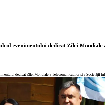
drul evenimentului dedicat Zilei Mondiale a 
imentului dedicat Zilei Mondiale a Telecomunicațiilor și a Societății In