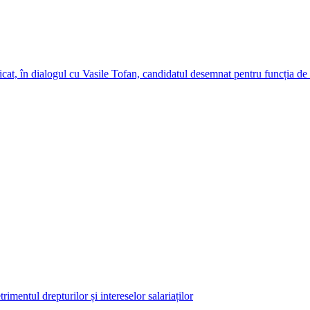
cat, în dialogul cu Vasile Tofan, candidatul desemnat pentru funcția de
imentul drepturilor și intereselor salariaților