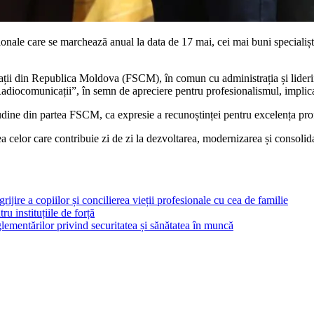
onale care se marchează anual la data de 17 mai, cei mai buni specialiști
ții din Republica Moldova (FSCM), în comun cu administrația și liderii o
adiocomunicații”, în semn de apreciere pentru profesionalismul, implica
ine din partea FSCM, ca expresie a recunoștinței pentru excelența profesi
ea celor care contribuie zi de zi la dezvoltarea, modernizarea și consolid
rijire a copiilor și concilierea vieții profesionale cu cea de familie
ru instituțiile de forță
ementărilor privind securitatea și sănătatea în muncă