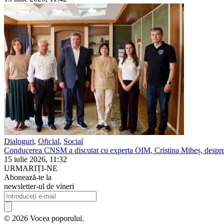
Dialoguri
,
Oficial
,
Social
Conducerea CNSM a discutat cu experta OIM, Cristina Miheș, despre 
15 iulie 2026, 11:32
URMARIȚI-NE
Abonează-te la
newsletter-ul de vineri
© 2026 Vocea poporului.