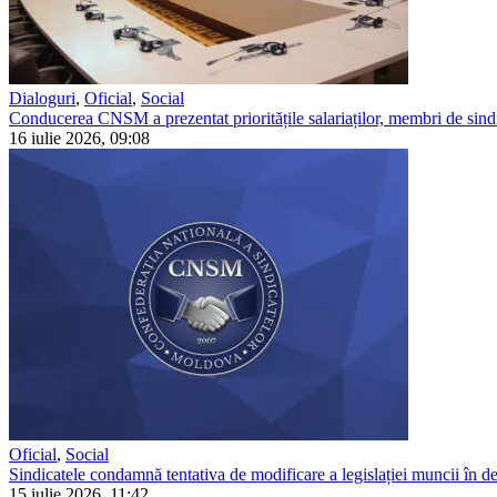
Dialoguri
,
Oficial
,
Social
Conducerea CNSM a prezentat prioritățile salariaților, membri de sindi
16 iulie 2026, 09:08
Oficial
,
Social
Sindicatele condamnă tentativa de modificare a legislației muncii în detr
15 iulie 2026, 11:42