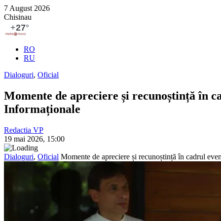
7 August 2026
Chisinau
RO
RU
Dialoguri
,
Oficial
Momente de apreciere și recunoștință în ca
Informaționale
Redactia VP
19 mai 2026, 15:00
Dialoguri
,
Oficial
Momente de apreciere și recunoștință în cadrul even