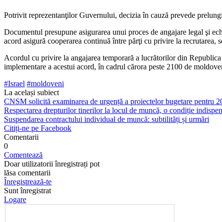
Potrivit reprezentanţilor Guvernului, decizia în cauză prevede prelungi
Documentul presupune asigurarea unui proces de angajare legal şi echit
acord asigură cooperarea continuă între părţi cu privire la recrutarea, s
Acordul cu privire la angajarea temporară a lucră­torilor din Republic
implementare a acestui acord, în cadrul cărora peste 2100 de moldoveni 
#Israel
#moldoveni
La același subiect
CNSM solicită examinarea de urgență a proiectelor bugetare pentru 202
Respectarea drepturilor tinerilor la locul de muncă, o condiție indispe
Suspendarea contractului individual de muncă: subtilități și urmări
Citiți-ne pe Facebook
Comentarii
0
Comentează
Doar utilizatorii înregistrați pot
lăsa comentarii
Înregistrează-te
Sunt înregistrat
Logare