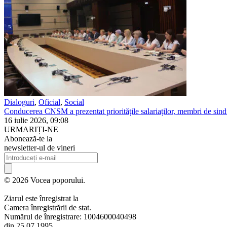
Dialoguri
,
Oficial
,
Social
Conducerea CNSM a prezentat prioritățile salariaților, membri de sindi
16 iulie 2026, 09:08
URMARIȚI-NE
Abonează-te la
newsletter-ul de vineri
© 2026 Vocea poporului.
Ziarul este înregistrat la
Camera înregistrării de stat.
Numărul de înregistrare: 1004600040498
din 25.07.1995.