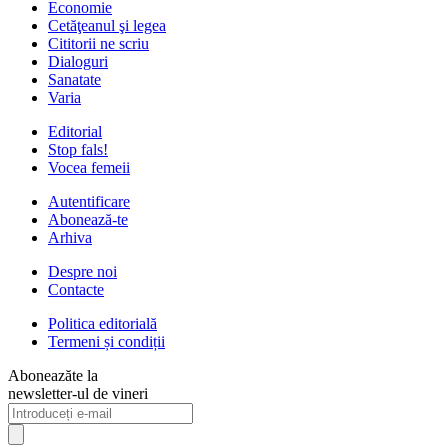
Economie
Cetăţeanul şi legea
Cititorii ne scriu
Dialoguri
Sanatate
Varia
Editorial
Stop fals!
Vocea femeii
Autentificare
Abonează-te
Arhiva
Despre noi
Contacte
Politica editorială
Termeni și condiții
Aboneazăte la
newsletter-ul de vineri