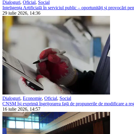
Dialoguri
,
Oficial
,
Social
Inteligența Artificială în serviciul public – oportunități și provocări pent
29 iulie 2026, 14:36
Dialoguri
,
Economie
,
Oficial
,
Social
CNSM își exprimă îngrijorarea față de propunerile de modificare a regl
16 iulie 2026, 14:57