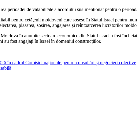
rea perioadei de valabilitate a acordului sus-menţionat pentru o perioadă
abil pentru cetăţenii moldoveni care sosesc în Statul Israel pentru munci
electarea, plasarea, sosirea, an­gajarea şi reîntoarcerea lucrătorilor moldo
a Moldova în anumite sectoare economice din Statul Israel a fost încheia
au fost angajaţi în Israel în dome­niul construcțiilor.
6 în cadrul Comisiei naționale pentru consultări și negocieri colective
nsabilă