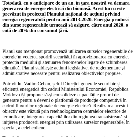
Totodată, cu o anticipare de un an, în ţara noastră va demara
generarea de energie electrică din biomasă. Acest lucru este
prevăzut în proiectul Planu­lui naţional de acțiuni privind
energia regenerabilă pentru anii 2013-2020. Energia pro­dusă
din surse regenerabile urmează să asigure, către anul 2020, o
cotă de 20% din consu­mul ţării.
Planul sus-menţionat promo­vează utilizarea surselor regene­rabile de
energie în vederea spo­ririi securităţii în aprovizionarea cu energie,
protecția mediului şi atenuarea fenomenelor legate de schimbarea
climatică. Planul sta­bileşte acțiuni legislative, de re­glementare şi
administrative necesare pentru realizarea obiecti­velor propuse.
Potrivit lui Vadim Ceban, șeful Direcției generale securitate și
eficiență energetică din cadrul Ministerului Economiei, Repu­blica
Moldova își propune să-şi consolideze capacitățile proprii de
generare pentru a deveni o platformă de producție competi­tivă în
cadrul fluxurilor regionale de energie electrică. Realizarea acestui
obiectiv este văzută prin retehnologizarea centralelor elec­trice de
termoficare, integrarea capacităților din regiunea trans­nistreană și
iniţierea producerii energiei prin utilizarea surselor regenerabile, în
special, a celei eoliene.