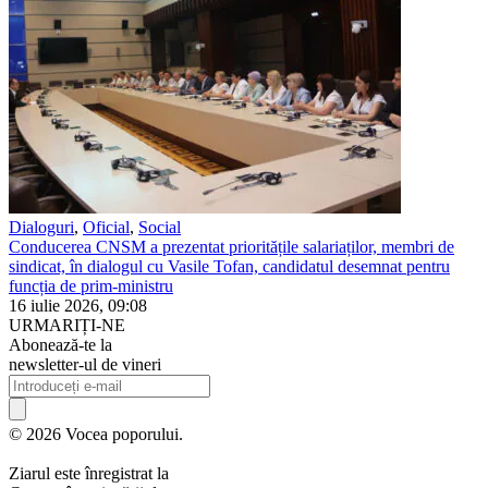
Dialoguri
,
Oficial
,
Social
Conducerea CNSM a prezentat prioritățile salariaților, membri de
sindicat, în dialogul cu Vasile Tofan, candidatul desemnat pentru
funcția de prim-ministru
16 iulie 2026, 09:08
URMARIȚI-NE
Abonează-te la
newsletter-ul de vineri
© 2026 Vocea poporului.
Ziarul este înregistrat la