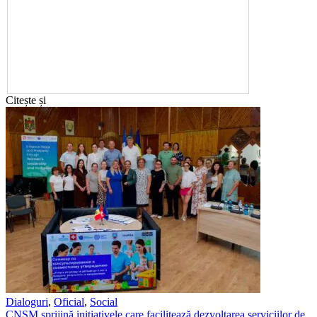
Citește și
Dialoguri
,
Oficial
,
Social
CNSM sprijină inițiativele care facilitează dezvoltarea serviciilor de