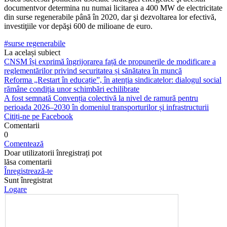
documentvor determina nu nu­mai licitarea a 400 MW de elec­tricitate
din surse regenerabile până în 2020, dar şi dezvoltarea lor efectivă,
investiţiile vor depăşi 600 de milioane de euro.
#surse regenerabile
La același subiect
CNSM își exprimă îngrijorarea față de propunerile de modificare a
reglementărilor privind securitatea și sănătatea în muncă
Reforma „Restart în educație”, în atenția sindicatelor: dialogul social
rămâne condiția unor schimbări echilibrate
A fost semnată Convenția colectivă la nivel de ramură pentru
perioada 2026–2030 în domeniul transporturilor și infrastructurii
Citiți-ne pe Facebook
Comentarii
0
Comentează
Doar utilizatorii înregistrați pot
lăsa comentarii
Înregistrează-te
Sunt înregistrat
Logare