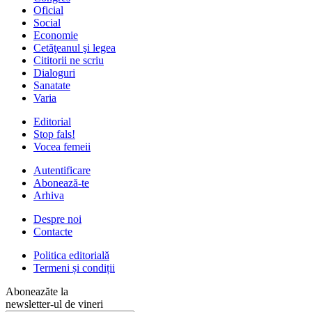
Oficial
Social
Economie
Cetăţeanul şi legea
Cititorii ne scriu
Dialoguri
Sanatate
Varia
Editorial
Stop fals!
Vocea femeii
Autentificare
Abonează-te
Arhiva
Despre noi
Contacte
Politica editorială
Termeni și condiții
Aboneazăte la
newsletter-ul de vineri