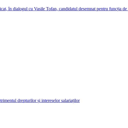
cat, în dialogul cu Vasile Tofan, candidatul desemnat pentru funcția de
imentul drepturilor și intereselor salariaților