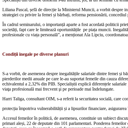
Liliana Pascal, șefă de direcție la Ministerul Muncii, a vorbit despre iniț
strategiei cu privire la femei și bărbați, reforma pensio­nării, concediul 
În cadrul seminarului, o importanță aparte a fost acor­dată politicii pr
societăți, fapt care le limitează oportunitățile pe piața muncii. Inegali
profesionale cu viața personală”, a menționat Ala Lipciu, coordonatoar
Condiții inegale pe diverse planuri
S-a vorbit, de asemenea des­pre inegalitățile salariale dintre femei și b
pierderilor medii anuale pe care le-au su­portat femeile din cauza diferen­
echivalentul a 2,32% din PIB. Specialiștii explică diferențele salariale p
viaţa profesio­nală mai frecvent şi pe perioade mai îndelungate.
Harri Taliga, consultant OIM, s-a referit la securitatea socială, care co
protecția împotri­va vulnerabilității și a lipsurilor financiare, asigurar
Accesul femeilor în politică, de asemenea, constituie un subiect discuta
primari aleși, 22 de deputate din 101 parlamentari. Ponderea femeilor 