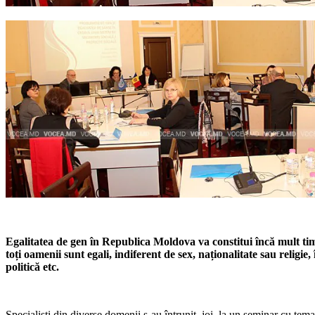
Egalitatea de gen în Republi­ca Moldova va constitui încă mult timp
toți oamenii sunt egali, indiferent de sex, naționalitate sau religie
politică etc.
Specialiști din diverse domenii s-au întrunit, joi, la un seminar cu tem