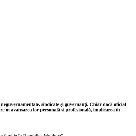
r neguvernamen­tale, sindicate și guvernanți. Chiar dacă oficial
ere în avansarea lor per­sonală și profesională, impli­carea în
a de familie în Repu­blica Moldova”.