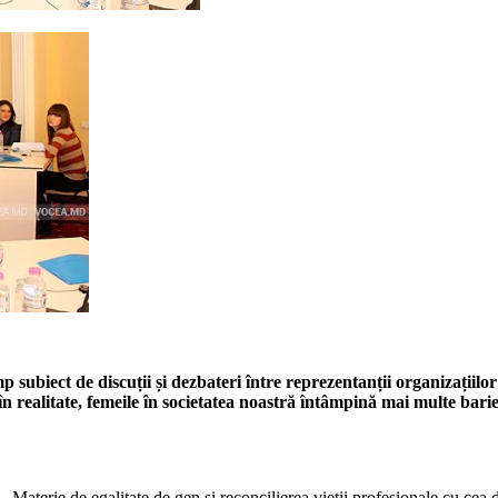
 subiect de discuții și dezbateri între reprezentanții organizațiilo
, în realitate, femeile în societatea noastră întâmpină mai multe bari
a „Materie de egalitate de gen și reconcilierea vieții profesi­onale cu ce