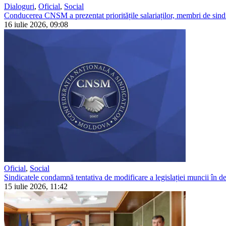
Dialoguri
,
Oficial
,
Social
Conducerea CNSM a prezentat prioritățile salariaților, membri de sindi
16 iulie 2026, 09:08
Oficial
,
Social
Sindicatele condamnă tentativa de modificare a legislației muncii în detr
15 iulie 2026, 11:42