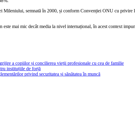
,68%.
i Mileniului, semnată în 2000, și conform Convenției ONU cu privire la e
 este mai mic decât me­dia la nivel internațional, în acest context impun
rijire a copiilor și concilierea vieții profesionale cu cea de familie
ru instituțiile de forță
ementărilor privind securitatea și sănătatea în muncă