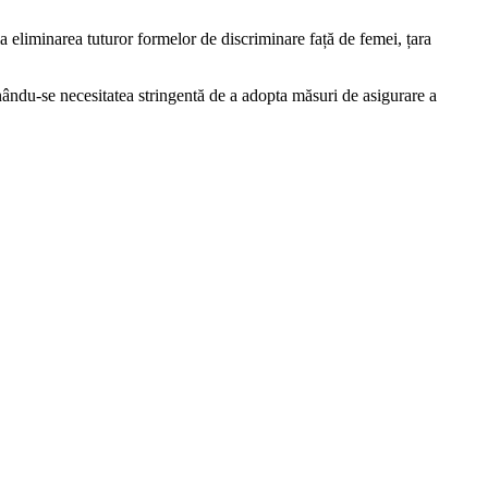
liminarea tu­turor formelor de discriminare față de femei, țara
ându-se necesita­tea stringentă de a adopta mă­suri de asigurare a