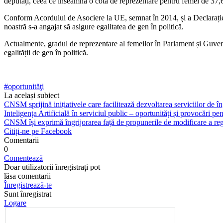
deputați, ceea ce înseamnă o cotă de reprezentare pentru fe­mei de 37
Conform Acordului de Aso­ciere la UE, semnat în 2014, și a Declarație
noastră s-a angajat să asigure egalitatea de gen în politică.
Actualmente, gradul de repre­zentare al femeilor în Parlament și Guvern
egalității de gen în politică.
#oportunităţi
La același subiect
CNSM sprijină inițiativele care facilitează dezvoltarea serviciilor de îng
Inteligența Artificială în serviciul public – oportunități și provocări pent
CNSM își exprimă îngrijorarea față de propunerile de modificare a regl
Citiți-ne pe Facebook
Comentarii
0
Comentează
Doar utilizatorii înregistrați pot
lăsa comentarii
Înregistrează-te
Sunt înregistrat
Logare