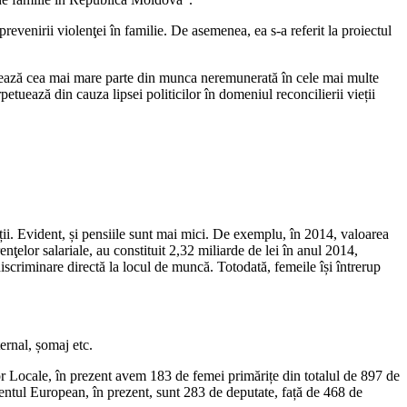
prevenirii violenţei în fa­milie. De asemenea, ea s-a referit la proiectul
ealizează cea mai mare parte din munca neremunerată în cele mai multe
etuează din cauza lipsei politicilor în domeniul reconcilierii vieții
ații. Evident, și pensiile sunt mai mici. De exem­plu, în 2014, valoarea
enţelor salariale, au consti­tuit 2,32 miliarde de lei în anul 2014,
discriminare directă la locul de muncă. Totodată, fe­meile își întrerup
ternal, șomaj etc.
lor Locale, în pre­zent avem 183 de femei primărițe din totalul de 897 de
mentul European, în prezent, sunt 283 de deputate, față de 468 de