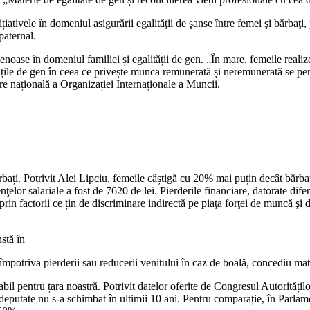
iativele în domeniul asigurării egalităţii de şanse între femei şi bărbaţi, 
paternal.
ietenoase în do­meniul familiei și egalității de gen. „În mare, femeile r
tățile de gen în ceea ce privește munca remunerată și ne­remunerată se perp
e națională a Organizației Internaționale a Muncii.
ărbați. Potrivit Alei Lip­ciu, femeile câștigă cu 20% mai puțin decât bărb
ţelor salariale a fost de 7620 de lei. Pierderile financiare, datorate difer
rin factorii ce țin de dis­criminare indirectă pe piaţa forţei de muncă şi 
nstă în
ea împotriva pierderii sau reducerii venitului în caz de boală, concediu ma
bil pentru țara noastră. Potrivit datelor oferite de Con­gresul Autorități
deputate nu s-a schimbat în ulti­mii 10 ani. Pentru comparație, în Parla