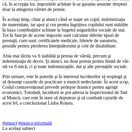
că, în accepţia lor, impozitele achi­tate le-ar garanta anumite drepturi
doar la atingerea vârstei de pensie.
În acelaşi timp, chiar şi atunci când se naşte un copil, indemnizaţia
de maternita­te, iar apoi şi cea pentru îngrijirea copilului sunt stabilite
în baza contribuţiilor achitate la bugetul asigurărilor sociale de stat.
Tot în funcţie de aceste impozite sunt calculate di­ferite tipuri de
prestaţii, cum sunt: certifica­tele medicale, biletele de sanatoriu,
pensiile pentru pierderea întreţinătorului şi cele de dizabilitate.
Abia mai târziu va fi stabilită şi pensia de vârstă, precum şi
indemnizaţia de deces. Şi atunci, nu doar pensia pentru limită de vâr­
stă va fi mică, ci şi toate indemnizaţiile, dar şi alte prestaţiile sociale.
Prin urmare, este în puterile şi în intere­sul lucrătorilor să respingă şi
să denunţe ca­zurile de practicare a muncii nedeclarate. În acest scop,
Codul contravenţional prevede pedepse drastice pentru agenţii
economici. Totodată, lucrătorii se pot adresa la Inspec­toratul de Stat
al Muncii, care este în stare să depisteze şi să combată cazurile de
acest fel, a concluzionat Liuba Rotaru.
#impact
#munca informală
La același subiect