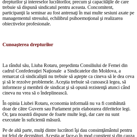
drepturilor şi intereselor lucrătorilor, pre­cum şi capacităţile de care
trebuie să dispu­nă sindicatul pentru aceasta. Concomitent,
participanţii la seminar au fost antrenaţi în mai multe sesiuni axate pe
managementul stresului, echilibrul psihoemoţional şi reali­zarea
obiectivelor profesionale.
Cunoaşterea drepturilor
La rândul său, Liuba Rotaru, preşedinta Consiliului de Femei din
cadrul Confedera­ţiei Naţionale a Sindicatelor din Moldova, a
remarcat că sindicaliştii nu trebuie să aş­tepte ca cineva să le dea ceva
şi să le rezolve problemele. Aceştia trebuie să cunoască le­gea, să
informeze şi membrii de sindicat şi să opună rezistenţă atunci când
cineva nu vrea să o îndeplinească.
În opinia Liubei Rotaru, economia infor­mală nu va fi combătută
doar de către Gu­vern sau Parlament prin elaborarea diferite­lor legi.
Or, ţara noastră dispune de foarte multe legi, dar care nu sunt
executate în su­ficientă măsură.
Pe de altă parte, mulţi dintre lucrători îşi dau consimţământul pentru
tot felul de dez­măţuri. Aceştia ar face-o în mod conştient şi din cauza