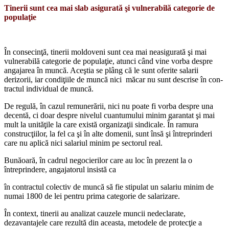
Tinerii sunt cea mai slab asigurată şi vulnerabilă categorie de
populaţie
În consecinţă, tinerii moldoveni sunt cea mai neasigurată şi mai
vulnerabilă categorie de populaţie, atunci când vine vorba despre
angajarea în muncă. Aceştia se plâng că le sunt oferite salarii
derizorii, iar condiţiile de muncă nici măcar nu sunt descrise în con­
tractul individual de muncă.
De regulă, în cazul remunerării, nici nu poate fi vorba despre una
decentă, ci doar despre nivelul cuantumului minim garantat şi mai
mult la unităţile la care există orga­nizaţii sindicale. În ramura
construcţiilor, la fel ca şi în alte domenii, sunt însă şi între­prinderi
care nu aplică nici salariul minim pe sectorul real.
Bunăoară, în cadrul negocierilor care au loc în prezent la o
întreprindere, angajatorul insistă ca
în contractul colectiv de muncă să fie stipulat un salariu minim de
numai 1800 de lei pentru prima categorie de salarizare.
În context, tinerii au analizat cauzele muncii nedeclarate,
dezavantajele care re­zultă din aceasta, metodele de protecţie a