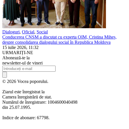
Dialoguri
,
Oficial
,
Social
Conducerea CNSM a discutat cu experta OIM, Cristina Miheș,
despre consolidarea dialogului social în Republica Moldova
15 iulie 2026, 11:32
URMARIȚI-NE
Abonează-te la
newsletter-ul de vineri
© 2026 Vocea poporului.
Ziarul este înregistrat la
Camera înregistrării de stat.
Numărul de înregistrare: 1004600040498
din 25.07.1995.
Indice de abonare: 67798.