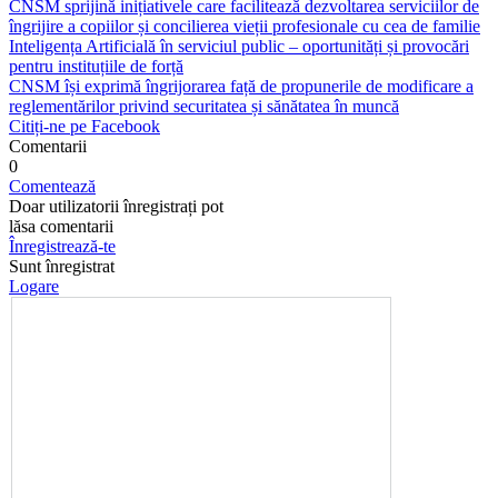
CNSM sprijină inițiativele care facilitează dezvoltarea serviciilor de
îngrijire a copiilor și concilierea vieții profesionale cu cea de familie
Inteligența Artificială în serviciul public – oportunități și provocări
pentru instituțiile de forță
CNSM își exprimă îngrijorarea față de propunerile de modificare a
reglementărilor privind securitatea și sănătatea în muncă
Citiți-ne pe Facebook
Comentarii
0
Comentează
Doar utilizatorii înregistrați pot
lăsa comentarii
Înregistrează-te
Sunt înregistrat
Logare