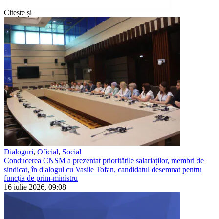
Citește și
Dialoguri
,
Oficial
,
Social
Conducerea CNSM a prezentat prioritățile salariaților, membri de
sindicat, în dialogul cu Vasile Tofan, candidatul desemnat pentru
funcția de prim-ministru
16 iulie 2026, 09:08