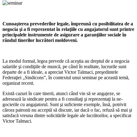
Cunoaşterea prevederilor legale, împreună cu posibilitatea de a
ne­gocia şi a fi reprezentat în relaţiile cu angajatorul sunt printre
princi­palele instrumente de asigurare a garanţiilor sociale în
rândul tineri­lor lucrători moldoveni.
La modul formal, legea prevede că aceştia au dreptul de a negocia
salariile şi condiţiile de muncă, pe când în realitate, lucrurile sunt
departe de a fi ideale, a apreciat Victor Tal­maci, preşedintele
Federaţiei „Sindicons”, în contextul unui seminar pe această temă,
organizat recent.
Există cazuri în care tinerii, atunci când vin să se angajeze, se
adresează la sindicate pentru a fi consiliaţi şi reprezentaţi la ne­
gocierile cu angajatorul. Sunt şi suficiente exemple, însă, potrivit
cărora patronii nu ac­ceptă să discute, iar dacă o fac, refuză să mai şi
satisfacă vreuna dintre solicitările legale ale lucrătorilor, a specificat
Victor Talmaci.