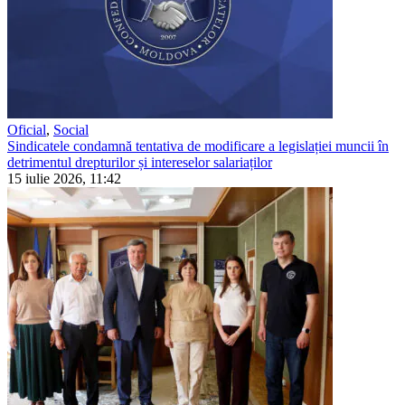
Oficial
,
Social
Sindicatele condamnă tentativa de modificare a legislației muncii în
detrimentul drepturilor și intereselor salariaților
15 iulie 2026, 11:42