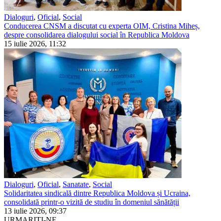
Dialoguri
,
Oficial
,
Social
Conducerea CNSM a discutat cu experta OIM, Cristina Miheș,
despre consolidarea dialogului social în Republica Moldova
15 iulie 2026, 11:32
Dialoguri
,
Oficial
,
Sanatate
,
Social
Solidaritatea sindicală dintre Republica Moldova și Ucraina,
consolidată printr-o vizită de studiu în domeniul sănătății
13 iulie 2026, 09:37
URMARIȚI-NE