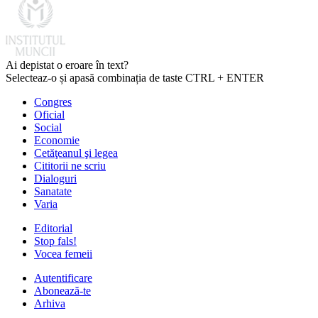
Ai depistat o eroare în text?
Selecteaz-o și apasă combinația de taste CTRL + ENTER
Congres
Oficial
Social
Economie
Cetăţeanul şi legea
Cititorii ne scriu
Dialoguri
Sanatate
Varia
Editorial
Stop fals!
Vocea femeii
Autentificare
Abonează-te
Arhiva