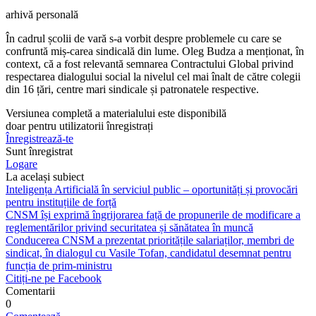
arhivă personală
În cadrul școlii de vară s-a vorbit des­pre problemele cu care se
confruntă miș-carea sindicală din lume. Oleg Budza a menționat, în
context, că a fost relevantă semnarea Contractului Global privind
res­pectarea dialogului social la nivelul cel mai înalt de către colegii
din 16 țări, centre mari sindicale și patronatele respective.
Versiunea completă a materialului este disponibilă
doar pentru utilizatorii înregistrați
Înregistrează-te
Sunt înregistrat
Logare
La același subiect
Inteligența Artificială în serviciul public – oportunități și provocări
pentru instituțiile de forță
CNSM își exprimă îngrijorarea față de propunerile de modificare a
reglementărilor privind securitatea și sănătatea în muncă
Conducerea CNSM a prezentat prioritățile salariaților, membri de
sindicat, în dialogul cu Vasile Tofan, candidatul desemnat pentru
funcția de prim-ministru
Citiți-ne pe Facebook
Comentarii
0