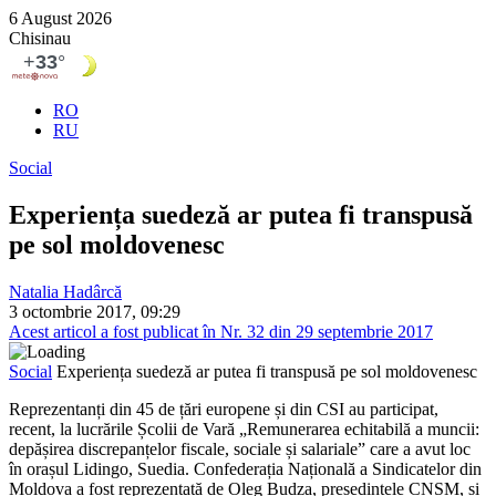
6 August 2026
Chisinau
RO
RU
Social
Experiența suedeză ar putea fi transpusă
pe sol moldovenesc
Natalia Hadârcă
3 octombrie 2017, 09:29
Acest articol a fost publicat în Nr. 32 din 29 septembrie 2017
Social
Experiența suedeză ar putea fi transpusă pe sol moldovenesc
Reprezentanți din 45 de țări europene și din CSI au participat,
recent, la lucrările Școlii de Vară „Remunerarea echitabilă a muncii:
depășirea discrepanțelor fiscale, sociale și salariale” care a avut loc
în orașul Lidingo, Suedia. Confederația Națională a Sindicatelor din
Moldova a fost reprezentată de Oleg Budza, președintele CNSM, și