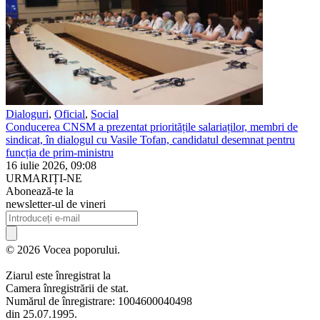
Dialoguri
,
Oficial
,
Social
Conducerea CNSM a prezentat prioritățile salariaților, membri de
sindicat, în dialogul cu Vasile Tofan, candidatul desemnat pentru
funcția de prim-ministru
16 iulie 2026, 09:08
URMARIȚI-NE
Abonează-te la
newsletter-ul de vineri
© 2026 Vocea poporului.
Ziarul este înregistrat la
Camera înregistrării de stat.
Numărul de înregistrare: 1004600040498
din 25.07.1995.