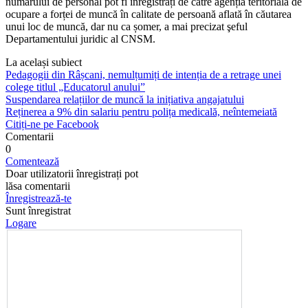
numărului de personal pot fi înregistrați de către agenția teritoria­lă de
ocupare a forței de muncă în ca­litate de persoană aflată în căutarea
unui loc de muncă, dar nu ca șomer, a mai precizat şeful
Departamentului juridic al CNSM.
La același subiect
Pedagogii din Râșcani, nemulțumiți de intenția de a retrage unei
colege titlul „Educatorul anului”
Suspendarea relațiilor de muncă la inițiativa angajatului
Reținerea a 9% din salariu pentru polița medicală, neîntemeiată
Citiți-ne pe Facebook
Comentarii
0
Comentează
Doar utilizatorii înregistrați pot
lăsa comentarii
Înregistrează-te
Sunt înregistrat
Logare