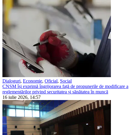
Dialoguri
,
Economie
,
Oficial
,
Social
CNSM își exprimă îngrijorarea față de propunerile de modificare a
reglementărilor privind securitatea și sănătatea în muncă
16 iulie 2026, 14:57