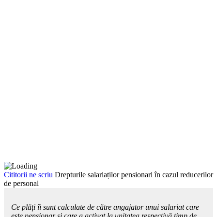
Cititorii ne scriu
Drepturile salariaților pensionari în cazul reducerilor
de personal
Ce plăți îi sunt calculate de că­tre angajator unui salariat care
este pensionar şi care a activat la unitatea respectivă timp de