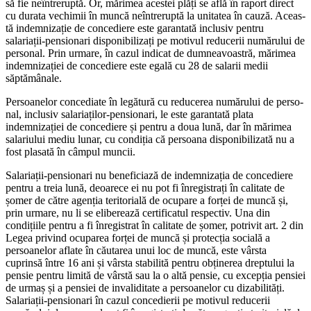
să fie neîntreruptă. Or, mărimea acestei plăți se află în raport direct
cu durata vechimii în muncă neîn­treruptă la unitatea în cauză. Aceas­
tă indemnizație de concediere este garantată inclusiv pentru
salariații-pensionari disponibilizați pe moti­vul reducerii numărului de
personal. Prin urmare, în cazul indicat de dum­neavoastră, mărimea
indemnizației de concediere este egală cu 28 de sa­larii medii
săptămânale.
Persoanelor concediate în legătu­ră cu reducerea numărului de perso­
nal, inclusiv salariaților-pensionari, le este garantată plata
indemnizației de concediere și pentru a doua lună, dar în mărimea
salariului mediu lu­nar, cu condiția că persoana dispo­nibilizată nu a
fost plasată în câmpul muncii.
Salariații-pensionari nu benefici­ază de indemnizația de concediere
pentru a treia lună, deoarece ei nu pot fi înregistrați în calitate de
șomer de către agenția teritorială de ocupa­re a forței de muncă și,
prin urmare, nu li se eliberează certificatul respec­tiv. Una din
condițiile pentru a fi în­registrat în calitate de șomer, potri­vit art. 2 din
Legea privind ocuparea forței de muncă și protecția socială a
persoanelor aflate în căutarea unui loc de muncă, este vârsta
cuprinsă între 16 ani și vârsta stabilită pentru obținerea dreptului la
pensie pentru limită de vârstă sau la o altă pensie, cu excepția pensiei
de urmaș și a pensiei de invaliditate a persoanelor cu dizabilități.
Salariații-pensionari în cazul concedierii pe motivul re­ducerii