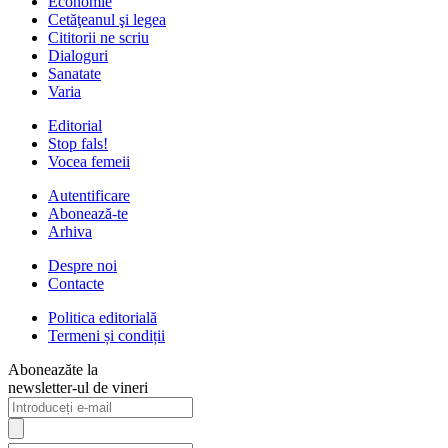
Economie
Cetăţeanul şi legea
Cititorii ne scriu
Dialoguri
Sanatate
Varia
Editorial
Stop fals!
Vocea femeii
Autentificare
Abonează-te
Arhiva
Despre noi
Contacte
Politica editorială
Termeni și condiții
Aboneazăte la
newsletter-ul de vineri