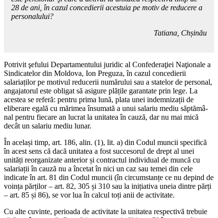
28 de ani, în cazul concedierii acestuia pe motiv de reducere a
personalului?
Tatiana, Chșinău
Potrivit şefului Departamentului juridic al Confederaţiei Naţionale a
Sindicatelor din Moldova, Ion Pre­guza, în cazul concedierii
salariaților pe motivul reducerii numărului sau a statelor de personal,
angajatorul este obligat să asigure plățile garantate prin lege. La
acestea se referă: pentru prima lună, plata unei indemnizații de
eliberare egală cu mărimea însu­mată a unui salariu mediu săptămâ­
nal pentru fiecare an lucrat la unita­tea în cauză, dar nu mai mică
decât un salariu mediu lunar.
În același timp, art. 186, alin. (1), lit. a) din Codul muncii specifică
în acest sens că dacă unitatea a fost succesorul de drept al unei
unități reorganizate anterior și contractul individual de muncă cu
salariații în cauză nu a încetat în nici un caz sau temei din cele
indicate în art. 81 din Codul muncii (în circumstanțe ce nu depind de
voința părților – art. 82, 305 și 310 sau la inițiativa uneia din­tre părți
– art. 85 și 86), se vor lua în calcul toți anii de activitate.
Cu alte cuvinte, perioada de acti­vitate la unitatea respectivă trebu­ie