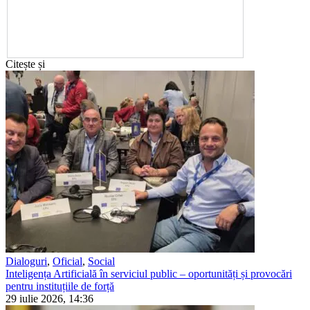
Citește și
Dialoguri
,
Oficial
,
Social
Inteligența Artificială în serviciul public – oportunități și provocări
pentru instituțiile de forță
29 iulie 2026, 14:36