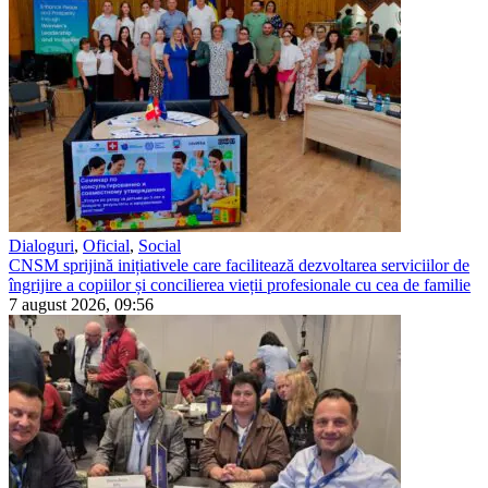
Dialoguri
,
Oficial
,
Social
CNSM sprijină inițiativele care facilitează dezvoltarea serviciilor de
îngrijire a copiilor și concilierea vieții profesionale cu cea de familie
7 august 2026, 09:56