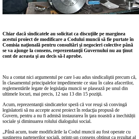
Chiar dacă sindicatele au solici­tat ca discuţiile pe marginea
aces­tui proiect de modificare a Codului muncii să fie purtate în
Comisia na­ţională pentru consultări şi negoci­eri colective până
se va ajunge la consens, reprezentanţii Guvernului nu au ţinut
cont de aceasta şi au decis să-l aprobe.
Nu a contat nici argumentul pe care l-au adus sindicaliştii precum că,
în clasamentul principalelor impedimente ce stau în calea afa­cerilor,
reglementările legate de legislaţia muncii se plasează pe unul din
ultimele locuri, mai precis, 12 sau 13 din 15 poziţii.
Acum, reprezentanţii sindicate­lor speră că vor reuşi să convingă
legislatorii să nu accepte acest pro­iect în redacţia propusă de
Guvern, pentru a nu fi admisă instaurarea în ţara noastră a inechității
socia­le și diminuarea rolului dialogului social.
„Până acum, toate modificările la Codul muncii au fost operate cu
susţinerea partenerilor sociali, prin­tr-un consens obţinut ca rezultat al