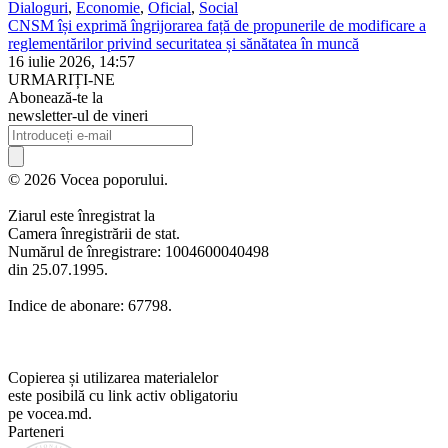
Dialoguri
,
Economie
,
Oficial
,
Social
CNSM își exprimă îngrijorarea față de propunerile de modificare a
reglementărilor privind securitatea și sănătatea în muncă
16 iulie 2026, 14:57
URMARIȚI-NE
Abonează-te la
newsletter-ul de vineri
© 2026 Vocea poporului.
Ziarul este înregistrat la
Camera înregistrării de stat.
Numărul de înregistrare: 1004600040498
din 25.07.1995.
Indice de abonare: 67798.
Copierea și utilizarea materialelor
este posibilă cu link activ obligatoriu
pe vocea.md.
Parteneri