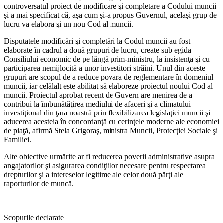
controversatul proiect de modificare şi completare a Codului muncii
şi a mai specificat că, aşa cum şi-a propus Guvernul, acelaşi grup de
lucru va elabora şi un nou Cod al muncii.
Disputatele modificări şi com­pletări la Codul muncii au fost
elaborate în cadrul a două gru­puri de lucru, create sub egida
Consiliului economic de pe lângă prim-ministru, la insistenţa şi cu
participarea nemijlocită a unor investitori străini. Unul din aces­te
grupuri are scopul de a reduce povara de reglementare în dome­niul
muncii, iar celălalt este abili­tat să elaboreze proiectul noului Cod al
muncii. Proiectul aprobat recent de Guvern are menirea de a
contribui la îmbunătăţirea me­diului de afaceri şi a climatului
investiţional din ţara noastră prin flexibilizarea legislaţiei muncii şi
aducerea acesteia în concordanţă cu cerinţele moderne ale econo­miei
de piaţă, afirmă Stela Gri­goraş, ministra Muncii, Protecţiei Sociale şi
Familiei.
Alte obiective urmărite ar fi reducerea poverii administrative asupra
angajatorilor şi asigurarea condiţiilor necesare pentru res­pectarea
drepturilor şi a interese­lor legitime ale celor două părţi ale
raporturilor de muncă.
Scopurile declarate