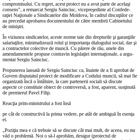
compromisului. Cu regret, acest proiect nu a avut parte de acelaşi
consens”, a remarcat Sergiu Sain­ciuc, vicepreşedinte al Confede­
raţiei Naţionale a Sindicatelor din Moldova, în cadrul discuţiilor ce
au precedat aprobarea documentului de către membrii Cabinetului
de miniştri.
În viziunea sindicatelor, aceste norme taie din drepturile şi garan­ţiile
salariaţilor, minimalizează ro­lul şi importanţa dialogului social, dar şi
a contractelor colective de muncă. Cu părere de rău, unele din
amendamentele propuse contravin legislaţiei internaţionale, a argu­
mentat Sergiu Sainciuc.
Propunerea lansată de Sergiu Sainciuc ca, înainte de a fi aprobat de
Guvern disputatul proiect de modificare a Codului muncii, să mai fie
organizată încă o întâlnire, la care partenerii sociali să discu­te
aspecte ce constituie obiect de controversă, a fost, aparent, susţi­nută
de premierul Pavel Filip.
Reacţia prim-ministrului a fost însă
pe cât de constructivă la pri­ma vedere, pe atât de ambiguă în esenţa
ei.
„Poziţia mea e că trebuie să se discute cât mai mult, de aceea, eu nu
văd o problemă. Noi o să-l aprobăm, desigur (proiectul de