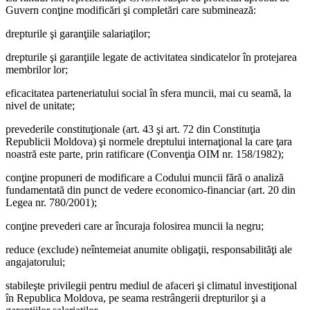
Guvern conţine modificări şi completări care subminează:
drepturile şi garanţiile salaria­ţilor;
drepturile şi garanţiile legate de activitatea sindicatelor în pro­tejarea
membrilor lor;
eficacitatea parteneriatului so­cial în sfera muncii, mai cu seamă, la
nivel de unitate;
prevederile constituţionale (art. 43 şi art. 72 din Constituţia
Republicii Moldova) şi normele dreptului internaţional la care ţara
noastră este parte, prin ratificare (Convenţia OIM nr. 158/1982);
conţine propuneri de modi­ficare a Codului muncii fără o analiză
fundamentată din punct de vedere economico-financiar (art. 20 din
Legea nr. 780/2001);
conţine prevederi care ar încu­raja folosirea muncii la negru;
reduce (exclude) neîntemeiat anumite obligaţii, responsabilităţi ale
angajatorului;
stabileşte privilegii pentru me­diul de afaceri şi climatul investi­ţional
în Republica Moldova, pe seama restrângerii drepturilor şi a