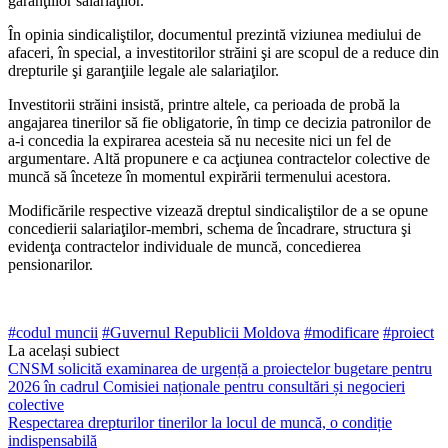
garanţiilor salariaţilor.
În opinia sindicaliştilor, docu­mentul prezintă viziunea mediu­lui de
afaceri, în special, a inves­titorilor străini şi are scopul de a reduce din
drepturile şi garanţiile legale ale salariaţilor.
Investitorii străini insistă, prin­tre altele, ca perioada de probă la
angajarea tinerilor să fie obliga­torie, în timp ce decizia patronilor de
a-i concedia la expirarea aces­teia să nu necesite nici un fel de
argumentare. Altă propunere e ca acţiunea contractelor colective de
muncă să înceteze în momentul expirării termenului acestora.
Modificările respective vizea­ză dreptul sindicaliştilor de a se opune
concedierii salariaţilor-membri, schema de încadrare, structura şi
evidenţa contractelor individuale de muncă, concedie­rea
pensionarilor.
#codul muncii
#Guvernul Republicii Moldova
#modificare
#proiect
La același subiect
CNSM solicită examinarea de urgență a proiectelor bugetare pentru
2026 în cadrul Comisiei naționale pentru consultări și negocieri
colective
Respectarea drepturilor tinerilor la locul de muncă, o condiție
indispensabilă