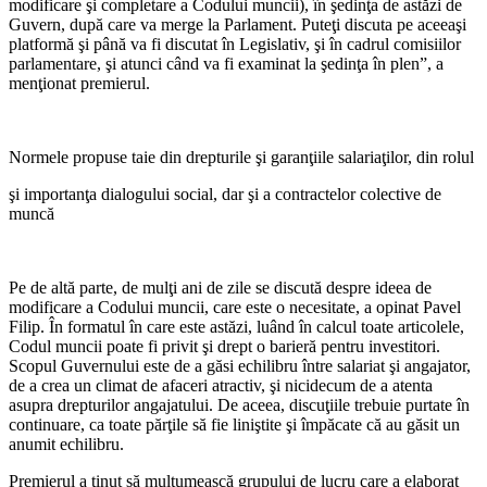
modificare şi completare a Co­dului muncii), în şedinţa de astăzi de
Guvern, după care va merge la Parlament. Puteţi discuta pe aceeaşi
platformă şi până va fi discutat în Legislativ, şi în cadrul comisiilor
parlamentare, şi atunci când va fi examinat la şedinţa în plen”, a
menţionat premierul.
Normele propuse taie din drepturile şi garanţiile salariaţilor, din rolul
şi importanţa dialogului social, dar şi a contractelor colective de
muncă
Pe de altă parte, de mulţi ani de zile se discută despre ideea de
modificare a Codului muncii, care este o necesitate, a opinat Pavel
Filip. În formatul în care este as­tăzi, luând în calcul toate articole­le,
Codul muncii poate fi privit şi drept o barieră pentru investitori.
Scopul Guvernului este de a găsi echilibru între salariat şi angaja­tor,
de a crea un climat de afaceri atractiv, şi nicidecum de a atenta
asupra drepturilor angajatului. De aceea, discuţiile trebuie purtate în
continuare, ca toate părţile să fie liniştite şi împăcate că au găsit un
anumit echilibru.
Premierul a ţinut să mulţu­mească grupului de lucru care a elaborat