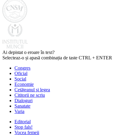
Ai depistat o eroare în text?
Selecteaz-o și apasă combinația de taste CTRL + ENTER
Congres
Oficial
Social
Economie
Cetăţeanul şi legea
Cititorii ne scriu
Dialoguri
Sanatate
Varia
Editorial
Stop fals!
Vocea femeii