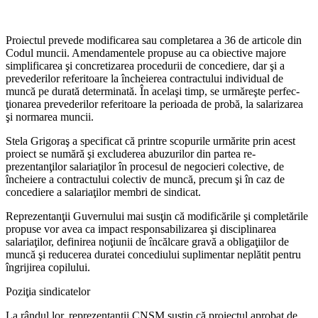
Proiectul prevede modificarea sau completarea a 36 de articole din
Codul muncii. Amendamen­tele propuse au ca obiective ma­jore
simplificarea şi concretizarea procedurii de concediere, dar şi a
prevederilor referitoare la înche­ierea contractului individual de
muncă pe durată determinată. În acelaşi timp, se urmăreşte perfec­
ţionarea prevederilor referitoare la perioada de probă, la salariza­rea
şi normarea muncii.
Stela Grigoraş a specificat că printre scopurile urmărite prin acest
proiect se numără şi exclu­derea abuzurilor din partea re­
prezentanţilor salariaţilor în procesul de negocieri colective, de
încheiere a contractului colectiv de muncă, precum şi în caz de
concediere a salariaţilor membri de sindicat.
Reprezentanţii Guvernului mai susţin că modificările şi comple­tările
propuse vor avea ca impact responsabilizarea şi disciplina­rea
salariaţilor, definirea noţiunii de încălcare gravă a obligaţiilor de
muncă şi reducerea duratei concediului suplimentar neplătit pentru
îngrijirea copilului.
Poziţia sindicatelor
La rândul lor, reprezentanţii CNSM susţin că proiectul aprobat de