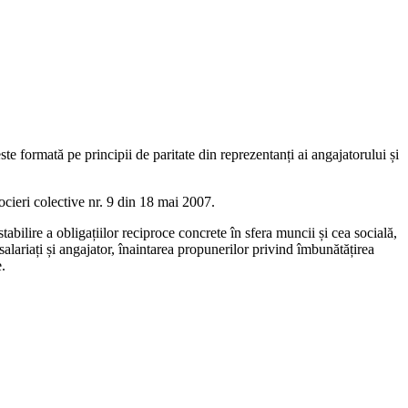
ste formată pe principii de paritate din reprezentanți ai an­gajatorului și
ocieri colective nr. 9 din 18 mai 2007.
tabilire a obligațiilor reciproce concrete în sfera muncii și cea socială,
alariați și angajator, înaintarea propunerilor pri­vind îmbunătățirea
e.