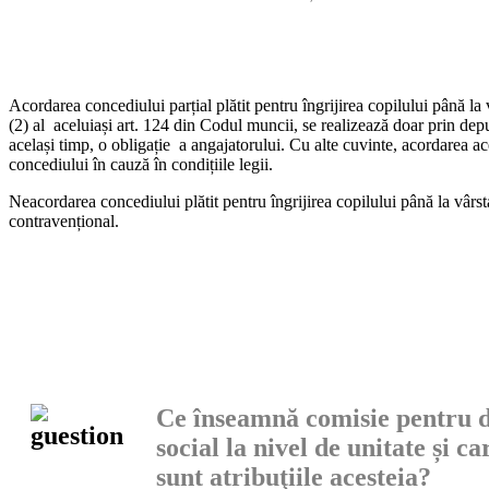
Acordarea concediului parțial plătit pentru îngrijirea copilului până la v
(2) al aceluiași art. 124 din Codul muncii, se realizează doar prin dep
același timp, o obligație a angajatorului. Cu alte cuvinte, acorda­rea 
concediului în cauză în condițiile legii.
Neacordarea concediului plătit pentru îngrijirea copilului până la vârst
contravențional.
Ce înseamnă comisie pentru d
social la nivel de unitate și ca
sunt atribuţiile acesteia?