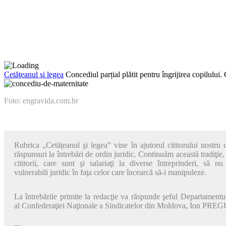
Cetăţeanul şi legea
Concediul parțial plătit pentru îngrijirea copilului
Foto: engravida.com.br
Rubrica „Cetăţeanul şi legea” vine în aju­torul cititorului nostru 
răspun­suri la întrebări de ordin juridic. Conti­nuăm această tradiţie
cititorii, care sunt şi salariaţi la diverse întreprin­deri, să n
vulnerabili juridic în faţa celor care încearcă să-i manipuleze.
La întrebările primite la redacţie va răs­punde şeful Departamentul
al Confederaţiei Naţionale a Sindicatelor din Moldova, Ion PRE