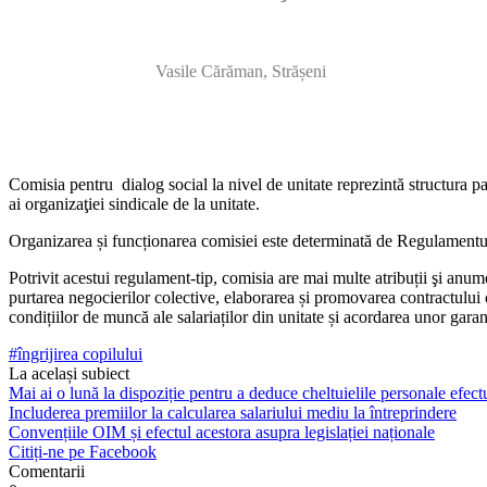
Vasile Cărăman, Strășeni
Comisia pentru dialog social la nivel de unitate reprezintă structu­ra par
ai organizaţiei sindicale de la unitate.
Organizarea și funcționarea comisiei este determinată de Re­gulamentul
Potrivit acestui regulament-tip, comisia are mai multe atribuții şi anume:
purtarea negocierilor colective, elaborarea și promova­rea contractului c
condițiilor de muncă ale salariaților din unitate și acordarea unor garanț
#îngrijirea copilului
La același subiect
Mai ai o lună la dispoziție pentru a deduce cheltuielile personale efec
Includerea premiilor la calcularea salariului mediu la întreprindere
Convențiile OIM și efectul acestora asupra legislației naționale
Citiți-ne pe Facebook
Comentarii