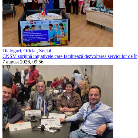
Dialoguri
,
Oficial
,
Social
CNSM sprijină inițiativele care facilitează dezvoltarea serviciilor de îng
7 august 2026, 09:56