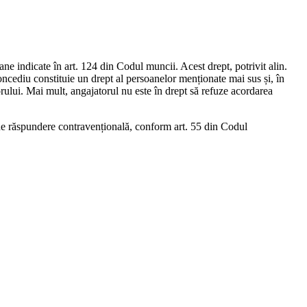
oane indicate în art. 124 din Codul muncii. Acest drept, potrivit alin.
oncediu constituie un drept al persoanelor menționate mai sus și, în
ului. Mai mult, angajatorul nu este în drept să refuze acorda­rea
 sine răspundere contravențională, conform art. 55 din Codul