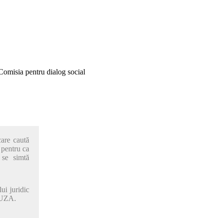
. Comisia pentru dialog social
care caută
, pentru ca
u se simtă
ui juridic
GUZA.