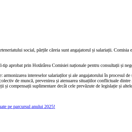
teneriatului social, părțile căreia sunt angajatorul și salariații. Comisia e
-tip aprobat prin Hotărârea Comisiei naționale pentru consultații și neg
 armonizarea intereselor salariaților și ale angajatorului în procesul de s
olectiv de muncă, prevenirea și atenuarea situațiilor conflictuale dintre s
ii și compensații suplimentare decât cele prevă­zute de legislație și altel
tuate pe parcursul anului 2025!