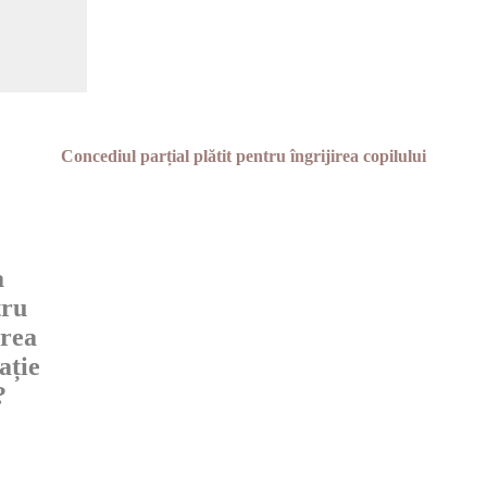
Concediul parțial plătit pentru îngrijirea copilului
a
tru
area
ație
?