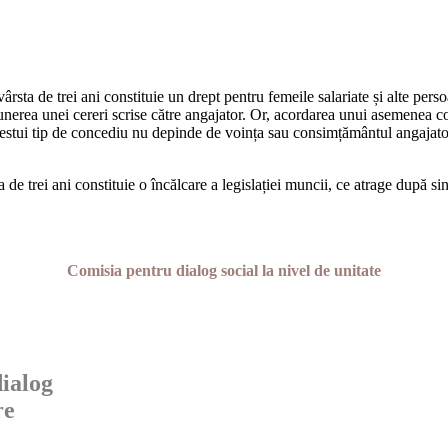
ârsta de trei ani constituie un drept pentru femeile salariate și alte pers
unerea unei cereri scrise către angajator. Or, acordarea unui ase­menea c
acestui tip de concediu nu depinde de voința sau consimțământul angajator
a de trei ani constituie o încălcare a legislației muncii, ce atra­ge după
Comisia pentru dialog social la nivel de unitate
ialog
re