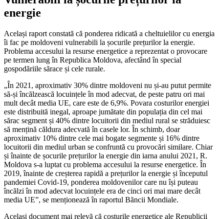
energie
Același raport constată că ponderea ridi­cată a cheltuielilor cu energia
îi fac pe mol­doveni vulnerabili la șocurile prețurilor la energie.
Problema accesului la resurse ener­getice a reprezentat o provocare
pe termen lung în Republica Moldova, afectând în spe­cial
gospodăriile sărace și cele rurale.
„În 2021, aproximativ 30% dintre moldo­veni nu și-au putut permite
să-și încălzească locuințele în mod adecvat, de peste patru ori mai
mult decât media UE, care este de 6,9%. Povara costurilor energiei
este distribuită in­egal, aproape jumătate din populația din cel mai
sărac segment și 40% dintre locuitorii din mediul rural se străduiesc
să mențină căl­dura adecvată în casele lor. În schimb, doar
aproximativ 10% dintre cele mai bogate seg­mente și 16% dintre
locuitorii din mediul ur­ban se confruntă cu provocări similare. Chiar
și înainte de șocurile prețurilor la energie din iarna anului 2021, R.
Moldova s-a luptat cu problema accesului la resurse energe­tice. În
2019, înainte de creșterea rapidă a prețurilor la energie și începutul
pandemiei Covid-19, ponderea moldovenilor care nu își puteau
încălzi în mod adecvat locuințele era de cinci ori mai mare decât
media UE”, se menționează în raportul Băncii Mondiale.
Același document mai relevă că costu­rile energetice ale Republicii