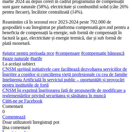
martie 2024 au depus cereri în cadrul progra­mului de compensații
sunt gaze naturale (58%), electricitate și combustibil solid (câte 26%
pentru fiecare), încălzire centralizată (14%).
Reamintim că în sezonul rece 2023-2024 peste 792.000 de
gospodării s-au în­registrat pe platforma compensatii.gov.md pentru a
beneficia de compensații la ener­gie, sub formă de compensații în
factură la gaz, electricitate și energie termică, dar și sub formă de
plată monetară.
#ajutor pentru peri­oada rece
#compensare
#compensaţie bănească
#gaze naturale
#tarife
La același subiect
CNSM sprijină inițiativele care facilitează dezvoltarea serviciilor de
îngrijire a copiilor și concilierea vieții profesionale cu cea de familie
Inteligența Artificială în serviciul public – oportunități și provocări
pentru instituțiile de forță
CNSM își exprimă îngrijorarea față de propunerile de modificare a
reglementărilor privind securitatea și sănătatea în muncă
Citiți-ne pe Facebook
Comentarii
0
Comentează
Doar utilizatorii înregistrați pot
lăsa comentarii