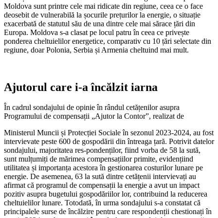
Moldova sunt printre cele mai ridicate din regiune, ceea ce o face
deosebit de vulnerabilă la șocurile prețurilor la energie, o situație
exacerbată de statutul său de una dintre cele mai sărace țări din
Europa. Moldova s-a clasat pe locul patru în ceea ce privește
ponderea cheltu­ielilor energetice, comparativ cu 10 țări se­lectate din
regiune, doar Polonia, Serbia și Armenia cheltuind mai mult.
Ajutorul care i-a încălzit iarna
În cadrul sondajului de opinie în rân­dul cetățenilor asupra
Programului de compensații „Ajutor la Contor”, realizat de
Ministerul Muncii și Protecției Sociale în sezonul 2023-2024, au fost
intervievate peste 600 de gospodării din întreaga țară. Potrivit datelor
sondajului, majoritatea res-pondenților, fiind vorba de 58 la sută,
sunt mulțumiți de mărimea compensațiilor pri­mite, evidențiind
utilitatea și importanța acestora în gestionarea costurilor lunare pe
energie. De asemenea, 63 la sută dintre cetățenii intervievați au
afirmat că progra­mul de compensații la energie a avut un im­pact
pozitiv asupra bugetului gospodăriilor lor, contribuind la reducerea
cheltuielilor lunare. Totodată, în urma sondajului s-a con­statat că
principalele surse de încălzire pen­tru care respondenții chestionați în