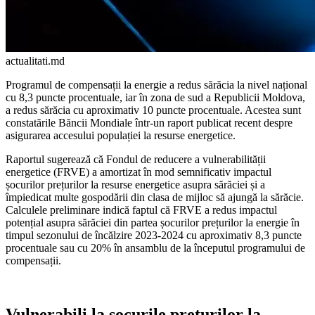
actualitati.md
Programul de compensații la ener­gie a redus sărăcia la nivel național
cu 8,3 puncte procentuale, iar în zona de sud a Republicii Moldova,
a redus sărăcia cu aproximativ 10 puncte procentuale. Acestea sunt
constatările Băncii Mondiale într-un raport publicat recent despre
asigurarea accesului populației la resurse energetice.
Raportul sugerează că Fondul de re­ducere a vulnerabilității
energetice (FRVE) a amortizat în mod semnificativ impactul
șocurilor prețurilor la resurse energetice asupra sărăciei și a
împiedicat multe gospo­dării din clasa de mijloc să ajungă la sărăcie.
Calculele preliminare indică faptul că FRVE a redus impactul
potențial asupra sărăciei din partea șocurilor prețurilor la energie în
timpul sezonului de încălzire 2023-2024 cu aproximativ 8,3 puncte
procentuale sau cu 20% în ansamblu de la începutul programu­lui de
compensații.
Vulnerabili la șocurile prețurilor la