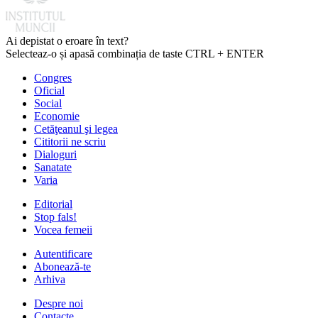
Ai depistat o eroare în text?
Selecteaz-o și apasă combinația de taste CTRL + ENTER
Congres
Oficial
Social
Economie
Cetăţeanul şi legea
Cititorii ne scriu
Dialoguri
Sanatate
Varia
Editorial
Stop fals!
Vocea femeii
Autentificare
Abonează-te
Arhiva
Despre noi
Contacte