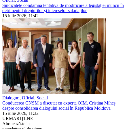
Oficial
,
Social
Sindicatele condamnă tentativa de modificare a legislației muncii în
detrimentul drepturilor și intereselor salariaților
15 iulie 2026, 11:42
Dialoguri
,
Oficial
,
Social
Conducerea CNSM a discutat cu experta OIM, Cristina Miheș,
despre consolidarea dialogului social în Republica Moldova
15 iulie 2026, 11:32
URMARIȚI-NE
Abonează-te la
newsletter-ul de vineri