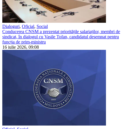
Dialoguri
,
Oficial
,
Social
Conducerea CNSM a prezentat prioritățile salariaților, membri de
sindicat, în dialogul cu Vasile Tofan, candidatul desemnat pentru
funcția de prim-ministru
16 iulie 2026, 09:08