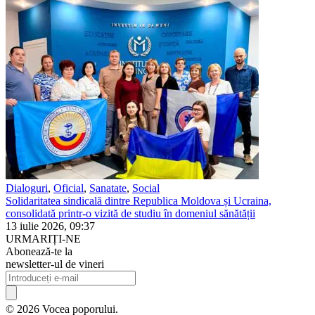
Dialoguri
,
Oficial
,
Sanatate
,
Social
Solidaritatea sindicală dintre Republica Moldova și Ucraina,
consolidată printr-o vizită de studiu în domeniul sănătății
13 iulie 2026, 09:37
URMARIȚI-NE
Abonează-te la
newsletter-ul de vineri
© 2026 Vocea poporului.