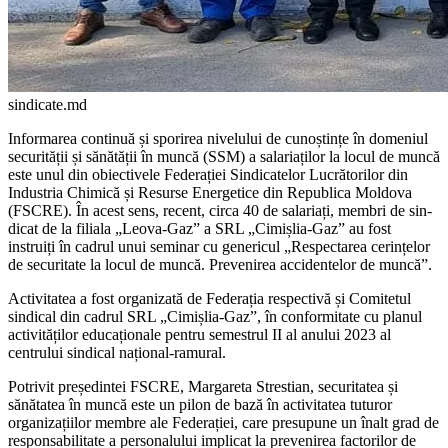
sindicate.md
Informarea continuă și sporirea nivelului de cunoștințe în dome­niul
securității și sănătății în mun­că (SSM) a salariaților la locul de muncă
este unul din obiectivele Federației Sindicatelor Lucrători­lor din
Industria Chimică și Resurse Energetice din Republica Moldova
(FSCRE). În acest sens, recent, circa 40 de salariați, membri de sin­
dicat de la filiala „Leova-Gaz” a SRL „Cimișlia-Gaz” au fost
instruiți în cadrul unui seminar cu genericul „Respectarea cerințelor
de securita­te la locul de muncă. Prevenirea ac­cidentelor de muncă”.
Activitatea a fost organizată de Federația respectivă și Comitetul
sindical din ca­drul SRL „Cimișlia-Gaz”, în conformitate cu planul
activităților educaționale pentru semestrul II al anului 2023 al
centrului sindical național-ramural.
Potrivit președintei FSCRE, Margareta Strestian, securitatea și
sănătatea în muncă este un pilon de bază în activitatea tuturor
organizațiilor membre ale Federației, care presupune un înalt grad de
responsabili­tate a personalului implicat la prevenirea factorilor de