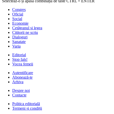
Selecteaz-o și apasă combinația de taste CTRL + ENTER
Congres
Oficial
Social
Economie
Cetăţeanul şi legea
Cititorii ne scriu
Dialoguri
Sanatate
Varia
Editorial
Stop fals!
Vocea femeii
Autentificare
Abonează-te
Arhiva
Despre noi
Contacte
Politica editorială
Termeni și condiții