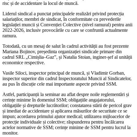
risc și de accidentare la locul de muncă.
Liderul sindical a punctat principalele re­alizări privind protecția
salariaților, membri de sindicat, în conformitate cu prevederile
legislației muncii și Convenției Colective (nivel ramural) pentru anii
2022-2026, in­clusiv provocările cu care se confruntă ac­tualmente
ramura.
Totodată, cu un mesaj de salut în cadrul activității au fost prezente
Mariana Bojinov, președinta organizației sindicale primare din
cadrul SRL „Cimișlia–Gaz”, și Natalia Stoian, inginer-șef al unității
economice re­spective.
Vasile Siloci, inspector principal de mun­că, și Vladimir Gorban,
inspector superior din cadrul Inspectoratului Muncii al Sindi­catelor,
au pus în discuție cele mai impor­tante aspecte privind SSM.
Astfel, participanții la seminar au aflat despre noile reglementări și
cerințe minime în domeniul SSM; obligațiile angajatorului,
obligațiile și drepturile lucrătorilor; con­statarea stării de pericol grav
și imediat de accidentare și aplicarea măsurilor de securi­tate ce se
impun; acordarea primului ajutor medical; utilizarea mijloacelor de
protecție individuale și colective; răspunderea pentru încălcarea
actelor normative de SSM; cerințe minime de SSM pentru lucrul la
monitor.