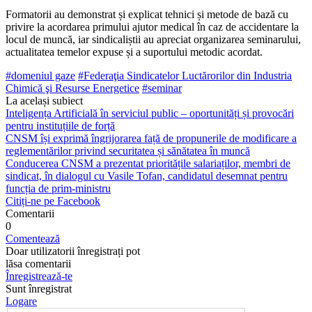
Formatorii au demonstrat și explicat teh­nici și metode de bază cu
privire la acorda­rea primului ajutor medical în caz de acci­dentare la
locul de muncă, iar sindicaliștii au apreciat organizarea seminarului,
actu­alitatea temelor expuse și a suportului me­todic acordat.
#domeniul gaze
#Federaţia Sindicatelor Luctărorilor din Industria
Chimică şi Resurse Energetice
#seminar
La același subiect
Inteligența Artificială în serviciul public – oportunități și provocări
pentru instituțiile de forță
CNSM își exprimă îngrijorarea față de propunerile de modificare a
reglementărilor privind securitatea și sănătatea în muncă
Conducerea CNSM a prezentat prioritățile salariaților, membri de
sindicat, în dialogul cu Vasile Tofan, candidatul desemnat pentru
funcția de prim-ministru
Citiți-ne pe Facebook
Comentarii
0
Comentează
Doar utilizatorii înregistrați pot
lăsa comentarii
Înregistrează-te
Sunt înregistrat
Logare