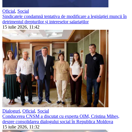
Oficial
,
Social
Sindicatele condamnă tentativa de modificare a legislației muncii în
detrimentul drepturilor și intereselor salariaților
15 iulie 2026, 11:42
Dialoguri
,
Oficial
,
Social
Conducerea CNSM a discutat cu experta OIM, Cristina Miheș,
despre consolidarea dialogului social în Republica Moldova
15 iulie 2026, 11:32