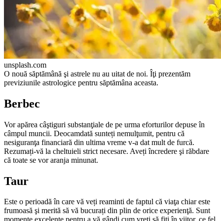
unsplash.com
О nouă săptămână şi astrele nu au uitat de noi. Îţi prezentăm
previziunile astrologice pentru săptămâna aceasta.
Berbec
Vor apărea câştiguri substanţiale de pe urma eforturilor de­puse în
câmpul muncii. Deocamdată sunteți nemulţumit, pentru că
nesiguranţa financiară din ultima vreme v-a dat mult de furcă.
Rezumați-vă la cheltuieli strict necesare. Aveți încredere şi răbdare
că toate se vor aranja minunat.
Taur
Este o perioadă în care vă veți reaminti de faptul că viaţa chiar este
frumoasă şi merită să vă bucurați din plin de orice experienţă. Sunt
momente excelente pentru a vă gândi cum vreți să fiți în viitor, ce fel