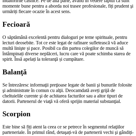
îndatoririle casnice. Pe de altă parte, având în vedere faptul că sunt
momente bune pentru a aborda noi trasee profesionale, fiți prudent şi
urmăriți fiecare ocazie în acest sens.
Fecioară
O săptămână excelentă pentru dialoguri pe teme spirituale, pentru
lecturi deosebite. Tot ce este legat de rafinare sufle­tească vă aduce
multă linişte și pace. Posibil ca din partea colegilor de muncă să
întâmpinați diverse neplăceri, lucru care vă poate schimba starea de
spirit. Însă apelați la tole­ranţă și cumpătare.
Balanţă
Se întrezăresc informaţii preţioase legate de banii şi bunurile folosite
şi administrate în comun cu alţii. Deocamdată aveți grijă de
cheltuielile curente şi de achitarea facturilor sau a altor tipuri de
datorii. Partenerul de viaţă vă oferă sprijin ma­terial substanţial.
Scorpion
Este bine să fiți atent la ceea ce se petrece în segmentul re­laţiilor
parteneriale. În primul rând, detaşați-vă de partenerii vechi şi gândiți-