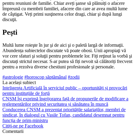
pentru reuniuni de familie. Chiar aveți şanse să plănuiți o afacere
împreună cu membrii familiei, afacere din care ar avea multă lume
de câştigat. Veți primi susţinerea celor dragi, chiar şi după lungi
discuţii.
Peşti
Multă lume roieşte în jur şi de aici şi o paletă largă de infor­maţii.
Abundența subiectelor discutate vă poate obosi. Unii apropiaţi vă
vor cere sfaturi şi soluţii pentru problemele lor. Fiți reţinut la vorbă şi
discutați strictul necesar. S-ar putea să fiți nevoit să călătoriți frecvent
pentru a rezolva diverse chestiuni profesionale şi personale.
#astrologie
#horoscop săptămânal
#zodii
La același subiect
Inteligența Artificială în serviciul public – oportunități și provocări
pentru instituțiile de forță
CNSM își exprimă îngrijorarea față de propunerile de modificare a
reglementărilor privind securitatea și sănătatea în muncă
Conducerea CNSM a prezentat prioritățile salariaților, membri de
sindicat, în dialogul cu Vasile Tofan, candidatul desemnat pentru
funcția de prim-ministru
Citiți-ne pe Facebook
Comentarii