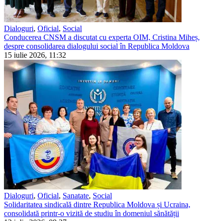
Dialoguri
,
Oficial
,
Social
Conducerea CNSM a discutat cu experta OIM, Cristina Miheș,
despre consolidarea dialogului social în Republica Moldova
15 iulie 2026, 11:32
Dialoguri
,
Oficial
,
Sanatate
,
Social
Solidaritatea sindicală dintre Republica Moldova și Ucraina,
consolidată printr-o vizită de studiu în domeniul sănătății