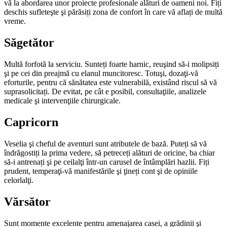
vă la abordarea unor proiecte profesionale alături de oameni noi. Fiți
deschis sufleteşte şi părăsiți zona de confort în care vă aflați de multă
vreme.
Săgetător
Multă forfotă la serviciu. Sunteți foarte harnic, reuşind să-i molipsiți
şi pe cei din preajmă cu elanul muncitoresc. Totuşi, dozaţi-vă
eforturile, pentru că sănătatea este vulnerabilă, existând riscul să vă
suprasolicitați. De evitat, pe cât e posibil, consultaţiile, analizele
medicale şi intervenţiile chirurgicale.
Capricorn
Veselia şi cheful de aventuri sunt atributele de bază. Puteți să vă
îndrăgostiți la prima vedere, să petreceți alături de ori­cine, ba chiar
să-i antrenați şi pe ceilalţi într-un carusel de întâmplări hazlii. Fiți
prudent, temperaţi-vă manifestările şi ţineți cont şi de opiniile
celorlalţi.
Vărsător
Sunt momente excelente pentru amenajarea casei, a grădinii şi