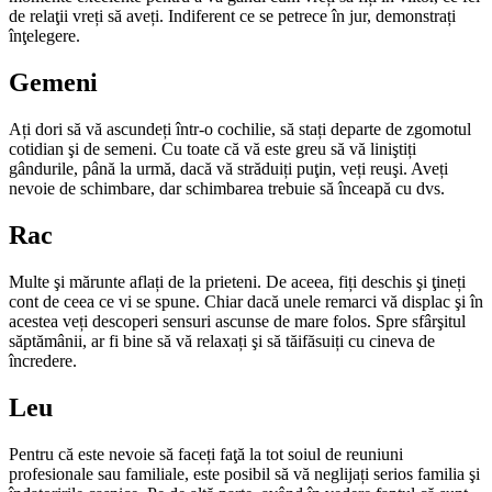
de relaţii vreți să aveți. Indiferent ce se petrece în jur, demonstrați
înţelegere.
Gemeni
Ați dori să vă ascundeți într-o cochilie, să stați departe de zgomotul
cotidian şi de semeni. Cu toate că vă este greu să vă liniştiți
gândurile, până la urmă, dacă vă străduiți puţin, veți reuşi. Aveți
nevoie de schimbare, dar schimbarea trebuie să înceapă cu dvs.
Rac
Multe şi mărunte aflați de la prieteni. De aceea, fiți deschis şi ţineți
cont de ceea ce vi se spune. Chiar dacă unele remarci vă displac şi în
acestea veți descoperi sensuri ascunse de mare folos. Spre sfârşitul
săptămânii, ar fi bine să vă relaxați şi să tăifăsuiți cu cineva de
încredere.
Leu
Pentru că este nevoie să faceți faţă la tot soiul de reuniuni
profesionale sau familiale, este posibil să vă neglijați seri­os familia şi