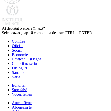
Ai depistat o eroare în text?
Selecteaz-o și apasă combinația de taste CTRL + ENTER
Congres
Oficial
Social
Economie
Cetăţeanul şi legea
Cititorii ne scriu
Dialoguri
Sanatate
Varia
Editorial
Stop fals!
Vocea femeii
Autentificare
Abonează-te