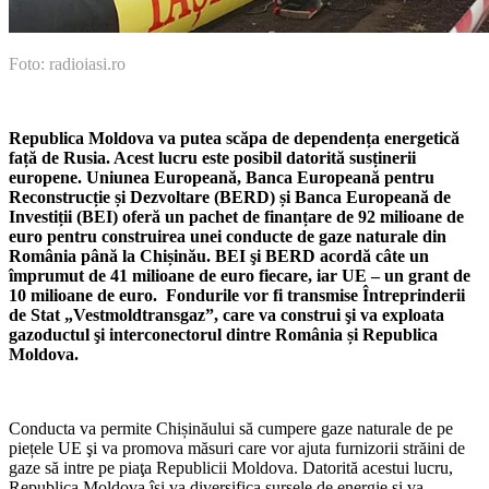
Foto: radioiasi.ro
Republica Moldova va putea scăpa de dependența energetică
față de Rusia. Acest lucru este posibil datorită susținerii
europene. Uniunea Europeană, Banca Europeană pentru
Reconstrucție și Dezvoltare (BERD) și Banca Europeană de
Investiții (BEI) oferă un pachet de finanțare de 92 milioane de
euro pentru construirea unei conducte de gaze naturale din
România până la Chișinău. BEI şi BERD acordă câte un
împrumut de 41 milioane de euro fiecare, iar UE – un grant de
10 milioane de euro. Fondurile vor fi transmise Întreprinderii
de Stat „Vestmoldtransgaz”, care va construi şi va exploata
gazoductul şi interconectorul dintre România și Republica
Moldova.
Conducta va permite Chișinăului să cumpere gaze naturale de pe
piețele UE şi va promova măsuri care vor ajuta furnizorii străini de
gaze să intre pe piaţa Republicii Moldova. Datorită acestui lucru,
Republica Moldova își va diversifica sursele de ener­gie şi va