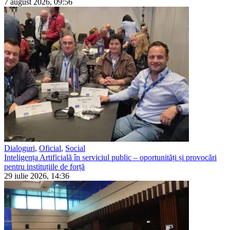
7 august 2026, 09:56
Dialoguri
,
Oficial
,
Social
Inteligența Artificială în serviciul public – oportunități și provocări
pentru instituțiile de forță
29 iulie 2026, 14:36