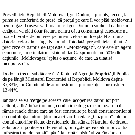
Președintele Republicii Moldova, Igor Dodon, a promis, recent, la
prima sa conferință de presă, că prețul pe care îl vor plăti moldovenii
pentru gazul rusesc va fi mai mic. Igor Dodon a subliniat că fiecare
cetățean va plăti doar factura pentru cât a consumat și categoric nu
poate fi vorba de punerea pe umerii celor din dreapta Nis­trului a
datoriei celor din stânga Nistrului. Totodată, președintele a ținut să
precizeze că datoria de fapt este a „Moldovagaz”, care este un agent
economic, nu este da­toria statului, iar Gazprom deține 50% din
acțiunile „Moldovagaz” (plus o acțiune, de care „a uitat să
menționeze”).
Dodon a trecut sub tăcere însă fap­tul că Agenţia Proprietăţii Publice
de pe lângă Ministerul Economiei al Republicii Moldova deține
35,33%, iar Comitetul de administrare a proprietăţii Transnistriei –
13,44%.
Iar dacă se va merge pe această cale, acoperirea datoriilor prin
acțiuni, adică infrastructura, conductele de gaze care ne-au mai
rămas (unele dintre care au fost construite pe banii consumatorilor și
cu contribuția autorităților locale) vor fi ceda­te „Gazprom”–ului în
contul datoriilor fă­cute de raioanele din stânga Nistrului, de dragul
soluționării politice a diferendului, prin „ștergerea datoriilor contra
infrastruc­tura de tranzit”, până la urmă Chișinăul va rămâne cu