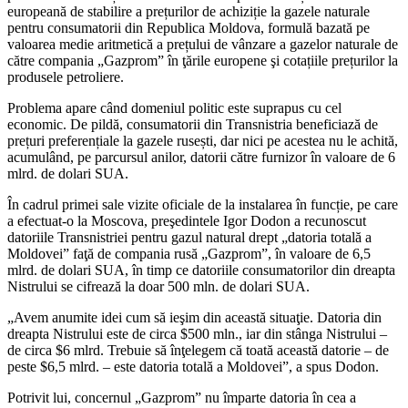
europeană de sta­bilire a prețurilor de achiziție la gazele na­turale
pentru consumatorii din Republica Moldova, formulă bazată pe
valoarea me­die aritmetică a prețului de vânzare a gaze­lor naturale de
către compania „Gazprom” în ţările europene şi cotațiile prețurilor la
produsele petroliere.
Problema apare când domeniul politic este suprapus cu cel
economic. De pildă, consumatorii din Transnistria beneficiază de
prețuri preferențiale la gazele rusești, dar nici pe acestea nu le achită,
acumulând, pe parcursul anilor, datorii către furnizor în valoare de 6
mlrd. de dolari SUA.
În cadrul primei sale vizite oficiale de la instalarea în funcție, pe care
a efectuat-o la Moscova, preşedintele Igor Dodon a recu­noscut
datoriile Transnistriei pentru gazul natural drept „datoria totală a
Moldovei” faţă de compania rusă „Gazprom”, în va­loare de 6,5
mlrd. de dolari SUA, în timp ce datoriile consumatorilor din dreapta
Nis­trului se cifrează la doar 500 mln. de dolari SUA.
„Avem anumite idei cum să ieşim din această situaţie. Datoria din
dreapta Nis­trului este de circa $500 mln., iar din stân­ga Nistrului –
de circa $6 mlrd. Trebuie să înţelegem că toată această datorie – de
peste $6,5 mlrd. – este datoria totală a Moldovei”, a spus Dodon.
Potrivit lui, concernul „Gazprom” nu îm­parte datoria în cea a