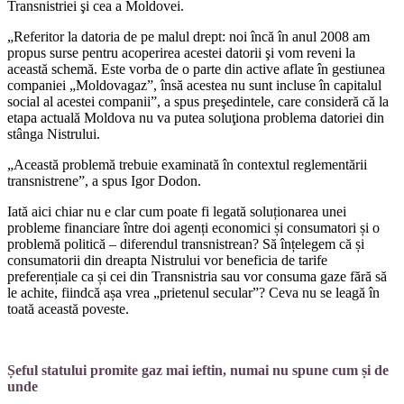
Transnistriei şi cea a Moldovei.
„Referitor la datoria de pe malul drept: noi încă în anul 2008 am
propus surse pen­tru acoperirea acestei datorii şi vom reveni la
această schemă. Este vorba de o parte din active aflate în gestiunea
companiei „Moldovagaz”, însă acestea nu sunt inclu­se în capitalul
social al acestei companii”, a spus preşedintele, care consideră că la
eta­pa actuală Moldova nu va putea soluţiona problema datoriei din
stânga Nistrului.
„Această problemă trebuie examinată în contextul reglementării
transnistrene”, a spus Igor Dodon.
Iată aici chiar nu e clar cum poate fi le­gată soluționarea unei
probleme financiare între doi agenți economici și consumatori și o
problemă politică – diferendul trans­nistrean? Să înțelegem că și
consumatorii din dreapta Nistrului vor beneficia de tarife
preferențiale ca și cei din Transnistria sau vor consuma gaze fără să
le achite, fiind­că așa vrea „prietenul secular”? Ceva nu se leagă în
toată această poveste.
Șeful statului promite gaz mai ieftin, numai nu spune cum și de
unde