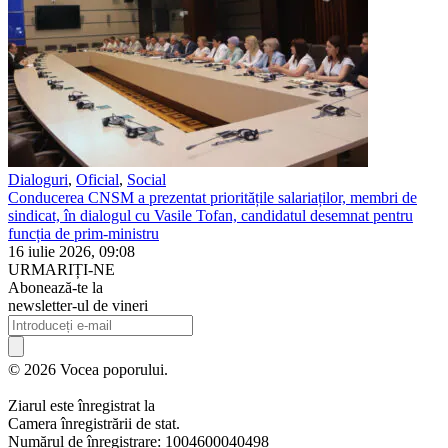
Dialoguri
,
Oficial
,
Social
Conducerea CNSM a prezentat prioritățile salariaților, membri de
sindicat, în dialogul cu Vasile Tofan, candidatul desemnat pentru
funcția de prim-ministru
16 iulie 2026, 09:08
URMARIȚI-NE
Abonează-te la
newsletter-ul de vineri
© 2026 Vocea poporului.
Ziarul este înregistrat la
Camera înregistrării de stat.
Numărul de înregistrare: 1004600040498