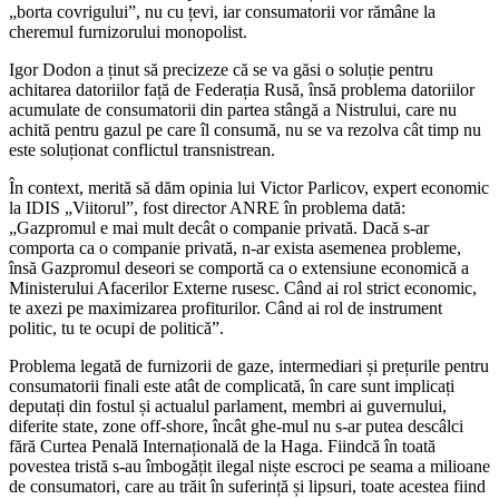
„borta covrigului”, nu cu țevi, iar consumatorii vor rămâne la
cheremul furnizorului monopolist.
Igor Dodon a ținut să precizeze că se va găsi o soluție pentru
achitarea datorii­lor față de Federația Rusă, însă problema datoriilor
acumulate de consumatorii din partea stângă a Nistrului, care nu
achită pentru gazul pe care îl consumă, nu se va rezolva cât timp nu
este soluționat conflic­tul transnistrean.
În context, merită să dăm opinia lui Vic­tor Parlicov, expert economic
la IDIS „Viito­rul”, fost director ANRE în problema dată:
„Gazpromul e mai mult decât o companie privată. Dacă s-ar
comporta ca o compa­nie privată, n-ar exista asemenea proble­me,
însă Gazpromul deseori se comportă ca o extensiune economică a
Ministerului Afacerilor Externe rusesc. Când ai rol strict economic,
te axezi pe maximizarea profi­turilor. Când ai rol de instrument
politic, tu te ocupi de politică”.
Problema legată de furnizorii de gaze, intermediari și prețurile pentru
consu­matorii finali este atât de complicată, în care sunt implicați
deputați din fostul și actualul parlament, membri ai guvernului,
diferite state, zone off-shore, încât ghe-mul nu s-ar putea descâlci
fără Curtea Penală Internațională de la Haga. Fiindcă în toată
povestea tristă s-au îmbogățit ilegal niște escroci pe seama a milioane
de consumatori, care au trăit în suferință și lipsuri, toate acestea fiind