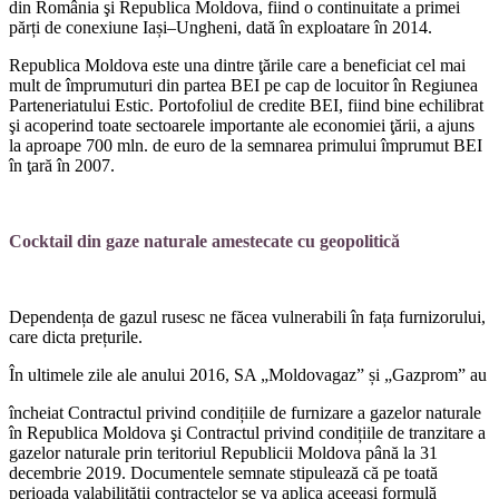
din România şi Republica Moldova, fiind o continuitate a primei
părți de conexiune Iași–Ungheni, dată în exploatare în 2014.
Republica Moldova este una dintre ţări­le care a beneficiat cel mai
mult de împru­muturi din partea BEI pe cap de locuitor în Regiunea
Parteneriatului Estic. Portofo­liul de credite BEI, fiind bine echilibrat
şi acoperind toate sectoarele importante ale economiei ţării, a ajuns
la aproape 700 mln. de euro de la semnarea primului împrumut BEI
în ţară în 2007.
Cocktail din gaze naturale amestecate cu geopolitică
Dependența de gazul rusesc ne făcea vulnerabili în fața furnizorului,
care dicta prețurile.
În ultimele zile ale anului 2016, SA „Moldovagaz” și „Gazprom” au
încheiat Contractul privind condițiile de furnizare a gazelor naturale
în Republica Moldova şi Contractul privind condițiile de tranzitare a
gazelor naturale prin teritoriul Republicii Moldova până la 31
decembrie 2019. Do­cumentele semnate stipulează că pe toa­tă
perioada valabilității contractelor se va aplica aceeași formulă