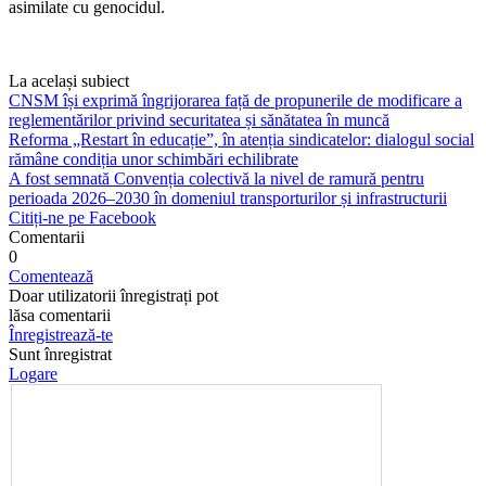
asimilate cu genocidul.
La același subiect
CNSM își exprimă îngrijorarea față de propunerile de modificare a
reglementărilor privind securitatea și sănătatea în muncă
Reforma „Restart în educație”, în atenția sindicatelor: dialogul social
rămâne condiția unor schimbări echilibrate
A fost semnată Convenția colectivă la nivel de ramură pentru
perioada 2026–2030 în domeniul transporturilor și infrastructurii
Citiți-ne pe Facebook
Comentarii
0
Comentează
Doar utilizatorii înregistrați pot
lăsa comentarii
Înregistrează-te
Sunt înregistrat
Logare