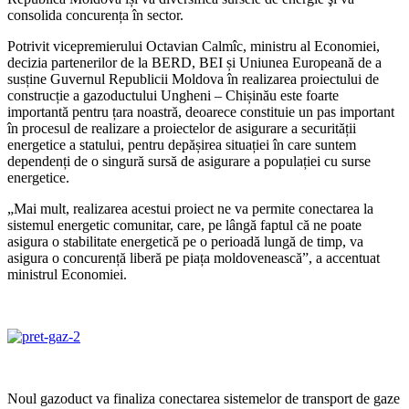
consolida concurența în sector.
Potrivit vicepremierului Octavian Calmîc, ministru al Economiei,
decizia parteneri­lor de la BERD, BEI și Uniunea Europeană de a
susține Guvernul Republicii Moldo­va în realizarea proiectului de
construcție a gazoductului Ungheni – Chișinău este foarte
importantă pentru țara noastră, deoarece constituie un pas important
în procesul de realizare a proiectelor de asi­gurare a securității
energetice a statului, pentru depășirea situației în care suntem
dependenți de o singură sursă de asigura­re a populației cu surse
energetice.
„Mai mult, realizarea acestui proiect ne va permite conectarea la
sistemul energe­tic comunitar, care, pe lângă faptul că ne poate
asigura o stabilitate energetică pe o perioadă lungă de timp, va
asigura o concurență liberă pe piața moldoveneas­că”, a accentuat
ministrul Economiei.
Noul gazoduct va finaliza conectarea sis­temelor de transport de gaze