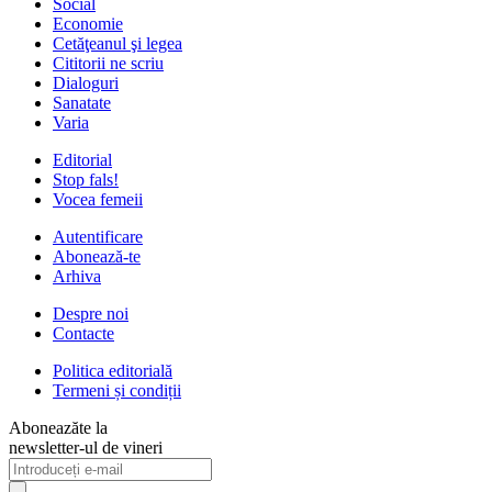
Social
Economie
Cetăţeanul şi legea
Cititorii ne scriu
Dialoguri
Sanatate
Varia
Editorial
Stop fals!
Vocea femeii
Autentificare
Abonează-te
Arhiva
Despre noi
Contacte
Politica editorială
Termeni și condiții
Aboneazăte la
newsletter-ul de vineri