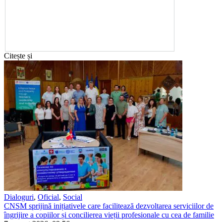
Citește și
Dialoguri
,
Oficial
,
Social
CNSM sprijină inițiativele care facilitează dezvoltarea serviciilor de
îngrijire a copiilor și concilierea vieții profesionale cu cea de familie