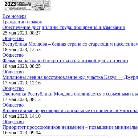
Все номера
Гражданин и закон
Обеспечение дисциплины труда: поощрения и взыскания
25 мая 2023, 08:27
Общество
Республика Молдова – бедная страна со стареющим население
18 мая 2023, 12:53
Общество
Фермеры на грани банкротства из-за низкой цены на зерно
18 мая 2023, 08:25
Общество
Миллионы леев на восстановление ж/д участка Кахул — Джур
17 мая 2023, 12:16
Общество
Экономика Республики Молдова сталкивается с серьезными выз
17 мая 2023, 08:13
Общество
Коллективные переговоры и социальные отношения в многон
16 мая 2023, 14:10
Общество
Приоритет профсоюзников неизменен – повышение минимально
16 мая 2023, 09:04