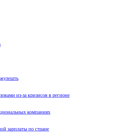
м
джулешть
овами из-за кризисов в регионе
ациональных компаниях
й зарплаты по стране