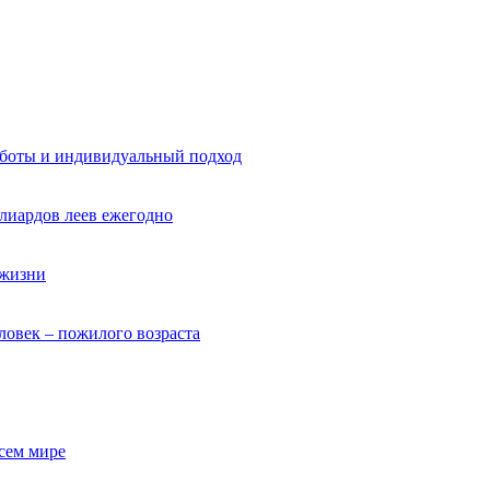
аботы и индивидуальный подход
ллиардов леев ежегодно
 жизни
ловек – пожилого возраста
сем мире