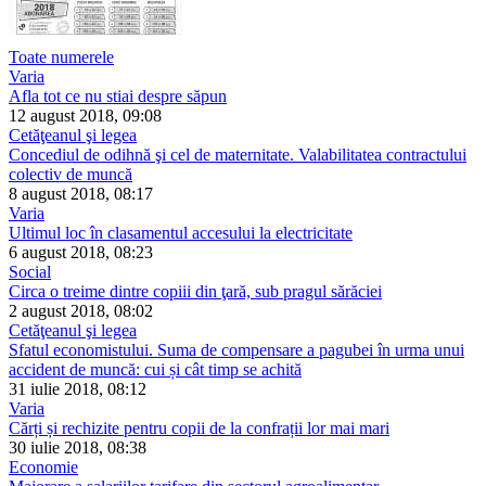
Toate numerele
Varia
Afla tot ce nu stiai despre săpun
12 august 2018, 09:08
Cetăţeanul şi legea
Concediul de odihnă şi cel de maternitate. Valabilitatea contractului
colectiv de muncă
8 august 2018, 08:17
Varia
Ultimul loc în clasamentul accesului la electricitate
6 august 2018, 08:23
Social
Circa o treime dintre copiii din ţară, sub pragul sărăciei
2 august 2018, 08:02
Cetăţeanul şi legea
Sfatul economistului. Suma de compensare a pagubei în urma unui
accident de muncă: cui și cât timp se achită
31 iulie 2018, 08:12
Varia
Cărți și rechizite pentru copii de la confrații lor mai mari
30 iulie 2018, 08:38
Economie