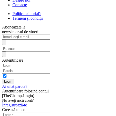
Despre noi
Contacte
Politica editorială
Termeni și condiții
Aboneazăte la
newsletter-ul de vineri
Autentificare
Ai uitat parola?
Autentificare folosind contul
[TheChamp-Login]
Nu aveți încă cont?
Înregistrează-te
Creează un cont