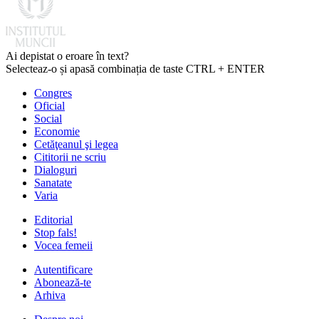
Ai depistat o eroare în text?
Selecteaz-o și apasă combinația de taste CTRL + ENTER
Congres
Oficial
Social
Economie
Cetăţeanul şi legea
Cititorii ne scriu
Dialoguri
Sanatate
Varia
Editorial
Stop fals!
Vocea femeii
Autentificare
Abonează-te
Arhiva