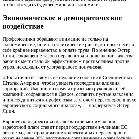
чтобы обсудить будущее мировой экономики.
Экономическое и демократическое
воздействие
Профсоюзники обращают внимание не только на
экономические, но и на полити­ческие риски, которые несет в
себе крайнее неравенство в оплате труда. По мнению Эстер
Линч, сокращение такого неравенства и повышение качества
рабочих мест стало бы эффективным противоядием против
угроз, исходящих от ультраправого попу­лизма.
«Достаточно взглянуть на недавние события в Соединенных
Штатах Америки, чтобы увидеть последствия влияния
корпораций. Именно поэтому я призываю руководителей
компаний, собравшихся в Давосе, оставить пустые заявления
и при­соединиться к профсоюзам за столом пере­говоров в духе
европейского социального диалога», — подчеркнула Эстер
Линч.
Европейская директива об адекватной минимальной
заработной плате ставит перед государствами-членами ЕС
четкие задачи: продвижение коллективных пере­говоров и
охват не менее 80% работни­ков соглашениями о заработной