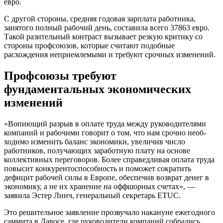
евро.
С другой стороны, средняя годовая зарплата работника,
занятого полный рабочий день, составила всего 37863 евро.
Такой разительный контраст вызывает резкую критику со
стороны профсоюзов, которые считают подобные
расхождения неприемлемыми и требуют срочных изме­нений.
Профсоюзы требуют
фундаментальных экономических
изменений
«Вопиющий разрыв в оплате труда между руководителями
компаний и рабо­чими говорит о том, что нам срочно необ­
ходимо изменить баланс экономики, увеличив число
работников, получающих заработную плату на основе
коллективных переговоров. Более справедливая оплата труда
повысит конкурентоспособность и поможет сократить
дефицит рабочей силы в Европе, обеспечив возврат денег в
эко­номику, а не их хранение на оффшорных счетах», —
заявила Эстер Линч, генеральный секретарь ETUC.
Это решительное заявление прозвучало накануне ежегодного
саммита в Давосе, где руководители компаний собрались,