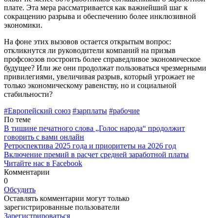
плате. Эта мера рассматривается как важнейший шаг к
сокращению разрыва и обеспечению более инклюзивной
экономики.
На фоне этих вызовов остается откры­тым вопрос:
откликнутся ли руководители компаний на призыв
профсоюзов построить более справедливое экономи­ческое
будущее? Или же они продолжат пользоваться чрезмерными
привилегиями, увеличивая разрыв, который угрожает не
только экономическому равенству, но и социальной
стабильности?
#Европейский союз
#зарплаты
#рабочие
По теме
В тишине печатного слова „Голос народа“ продолжит
говорить с вами онлайн
Ретроспектива 2025 года и приоритеты на 2026 год
Включение премий в расчет средней заработной платы
Читайте нас в Facebook
Комментарии
0
Обсудить
Оставлять комментарии могут только
зарегистрированные пользователи
Зарегистрироваться