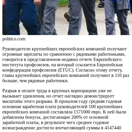
politico.com
Руководители крупнейших европейских компаний получают
огромные зарплаты по сравнению с рядовыми работниками,
говорится в представ­ленном недавно отчете Европейского
института профсоюзов, на который ссылается Европейская
конфедерация профсоюзов (ETUC). Согласно этому отчету,
главы крупнейших европейских компаний получают в 110 раз
больше, чем рядовые работники.
Разрыв в оплате труда в крупных корпорациях уже не
вызывает удивления, но отчет наглядно демонстрирует
масштабы этого разрыва. В прошлом году средняя годовая
основная заработная плата руково­дителей 100 крупнейших
европейских ком­паний составляла 1571000 евро. К ней были
добавлены бонусы, достигающие 200% от основной
заработной платы, в резуль­тате чего среднее годовое
вознаграждение достигло впечатляющей суммы в 4147440