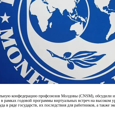
льную конфедерацию профсою­зов Молдовы (CNSM), обсудили и 
рамках годо­вой программы виртуальных встреч на высоком уров
да в ряде государств, их последствия для работников, а также 