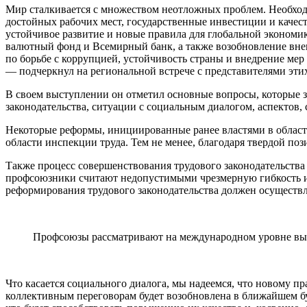
Мир сталкивается с множест­вом неотложных проблем. Необхо­д
достойных рабо­чих мест, государственные инвести­ции и качес
устойчивое развитие и новые правила для глобальной эконом
валютный фонд и Всемирный банк, а также возоб­новление внеш
по борьбе с коррупцией, устойчивость страны и внедрение мер
— под­черкнул на региональной встрече с представителями э
В своем выступлении он отметил основные вопросы, которые з
законо­дательства, ситуации с социальным диалогом, аспектов
Некоторые реформы, инициированные ранее властями в области
области инспекции труда. Тем не менее, благодаря твердой п
Также процесс совершенствования трудового законодательства
профсоюз­ники считают недопустимыми чрезмерную гибкость и 
реформирования трудо­вого законодательства должен осуществля
Профсоюзы рассматривают на международном уровне выз
Что касается социального диалога, мы надеемся, что новому п
коллек­тивным переговорам будет возобновлена в ближайшем бу