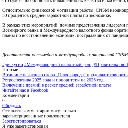
что будет способствовать повышению их качества и, косвенно, 
Относительно финансовой мотивации работы, CNSM неод­нокра
50 процентов средней заработной платы по экономике.
В рамках этих мероприятий, помимо представления лидерами 
Всемирного банка и Международного валютного фонда обратили
планы по восстановлению экономик, пострадавших от пандеми
Департамент масс-медиа и международных отношений CNSM
#дискусии
#Международный ва­лютный фонд
#Правительство 
По теме
В тишине печатного слова „Голос народа“ продолжит говорить
Ретроспектива 2025 года и приоритеты на 2026 год
Включение премий в расчет средней заработной платы
Читайте нас в Facebook
Комментарии
0
Обсудить
Оставлять комментарии могут только
зарегистрированные пользователи
Зарегистрироваться
Я уже зарегистрирован