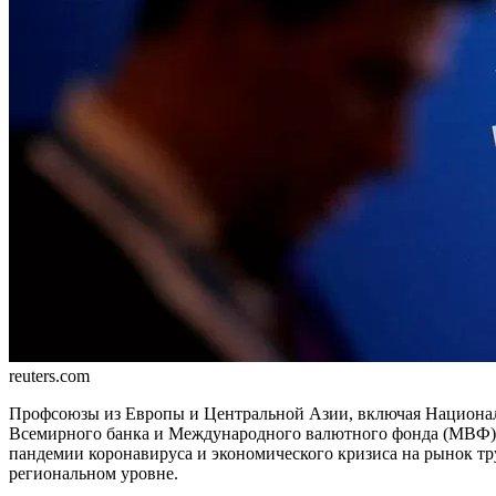
reuters.com
Профсоюзы из Европы и Цен­тральной Азии, включая Нацио­на
Всемирного банка и Международного валют­ного фонда (МВФ) в 
пандемии коронавируса и эконо­мического кризиса на рынок тру
региональ­ном уровне.