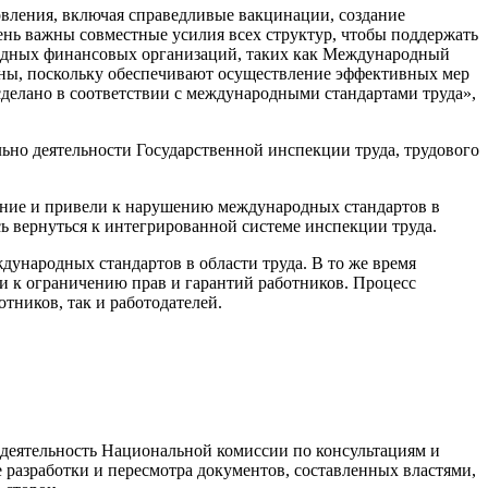
ле­ния, включая справедливые вакци­нации, создание
ень важны совместные уси­лия всех структур, чтобы поддержать
родных финансовых организаций, таких как Международный
ны, поскольку обеспе­чивают осуществление эффектив­ных мер
сделано в соответствии с междуна­родными стандартами труда»,
ьно деятельности Государственной инспекции труда, трудового
я­ние и привели к нарушению международных стандартов в
ь вернуться к интегрированной системе инспекции труда.
дународных стандартов в области труда. В то же время
и к ограниче­нию прав и гарантий работников. Процесс
тников, так и работода­телей.
о деятельность Национальной комиссии по консультациям и
 разра­ботки и пересмотра документов, составленных властями,