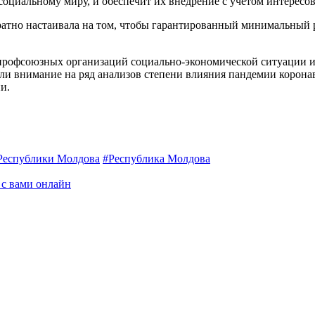
социальному миру, и обеспечит их внедрение с учетом интересов
тно настаивала на том, чтобы гарантированный минималь­ный р
профсоюзных организаций социально-экономической ситуации и 
 внимание на ряд анализов степени влияния пандемии коронави
и.
Республики Молдова
#Республика Молдова
 с вами онлайн