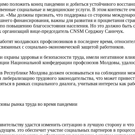
имо положить конец пандемии и добиться устойчивого восстанов
твенные социальные и медицинские услуги. В этом контек­сте оч
ики. «Мы должны признать, что поддержка со стороны междуна
него финансирова­ния, важны для развития и процве­тания стра
 по повышению благосостоя­ния населения. Но это должно быть 
тих организаций вице-председатель CNSM Серджиу Саинчук.
або­тят молдавских профсоюзников в последнее время, относител
, связанных с социально-экономической защитой работников.
 охраны здоровья и безопасности труда, имели негативное вли
озиции Нацио­нальной конфедерации профсоюзов Молдовы, удалос
 в Республике Молдова должен основываться на соблюдении меж­
либерализа­цию трудового законодательства, что может привест
ться в рамках социаль­ного диалога, учитывая интересы как рабо
овы рынка труда во время пандемии
равительству удастся изменить ситуацию в лучшую сторону и чт
дущем. это обеспечит участие социальных партнеров в процессе