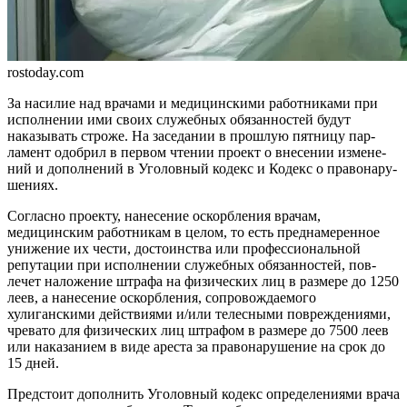
rostoday.com
За насилие над врачами и медицинскими работниками при
исполнении ими своих слу­жебных обязанностей будут
наказывать строже. На заседа­нии в прошлую пятницу пар­
ламент одобрил в первом чте­нии проект о внесении измене­
ний и дополнений в Уголовный кодекс и Кодекс о правонару­
шениях.
Согласно проекту, нанесение оскорбления врачам,
медицинским работникам в целом, то есть преднамеренное
унижение их чести, достоинства или професси­ональной
репутации при исполне­нии служебных обязанностей, пов­
лечет наложение штрафа на физи­ческих лиц в размере до 1250
леев, а нанесение оскорбления, сопро­вождаемого
хулиганскими дейс­твиями и/или телесными повреж­дениями,
чревато для физичес­ких лиц штрафом в размере до 7500 леев
или наказанием в виде ареста за правонарушение на срок до
15 дней.
Предстоит дополнить Уголов­ный кодекс определениями врача