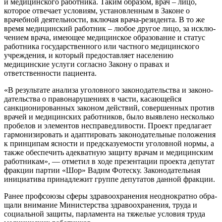
и медицинского работника. Таким образом, врач ‒ лицо,
которое отвечает условиям, установлен­ным в Законе о
врачебной деятель­ности, включая врача-резидента. В то же
время медицинский работ­ник ‒ любое другое лицо, за исклю­
чением врача, имеющее меди­цинское образование и статус
работника государственного или частного медицинского
учреж­дения, и который предоставляет населению
медицинские услуги согласно Закону о правах и
ответственности пациента.
«В результате анализа уголов­ного законодательства и законо­
дательства о правонарушениях в части, касающейся
санкциониро­ванных законом действий, совер­шенных против
врачей и медицин­ских работников, было выявлено несколько
пробелов и элементов несправедливости. Проект предла­гает
гармонизировать и адаптиро­вать законодательные положения
к принципам ясности и предсказу­емости уголовной нормы, а
также обеспечить адекватную защиту врачам и медицинским
работни­кам», — отметил в ходе презентации проекта депутат
фракции партии «Шор» Вадим Фотеску. Законода­тельная
инициатива принадлежит группе депутатов данной фракции.
Ранее профсоюзы сферы здра­воохранения неоднократно обра­
щали внимание Министерства здравоохранения, труда и
социаль­ной защиты, парламента на тяже­лые условия труда