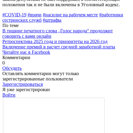
положения так и не были вклю­чены в Уголовный кодекс.
#COVID-19
#врачи
#насилие на рабочем месте
#работники
сестринских служб
#штрафы
По теме
В тишине печатного слова „Голос народа“ продолжит
говорить с вами онлайн
Ретроспектива 2025 года и приоритеты на 2026 год
Включение премий в расчет средней заработной платы
Читайте нас в Facebook
Комментарии
0
Обсудить
Оставлять комментарии могут только
зарегистрированные пользователи
Зарегистрироваться
Я уже зарегистрирован
Войти