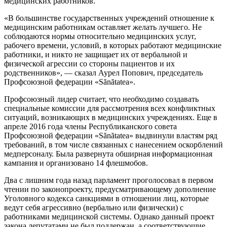
медицинских работников.
«В большинстве государствен­ных учреждений отношение к
медицинским работникам остав­ляет желать лучшего. Не
соблюда­ются нормы относительно меди­цинских услуг,
рабочего вре­мени, условий, в которых работают медицинские
работники, и никто не защищает их от вербальной и
физической агрессии со стороны пациентов и их
родственников», — сказал Аурел Попович, председатель
Профсоюзной федерации «Sănătatea».
Профсоюзный лидер считает, что необходимо создавать
специ­альные комиссии для рассмотрения всех конфликтных
ситуаций, возни­кающих в медицинских учрежде­ниях. Еще в
апреле 2016 года члены Республиканского совета
Профсоюзной федерации «Sănătatea» выдвинули властям ряд
требова­ний, в том числе связанных с нане­сением оскорблений
медперсо­налу. Была развернута обширная информационная
кампания и орга­низовано 14 флешмобов.
Два с лишним года назад парла­мент проголосовал в первом
чте­нии по законопроекту, предусматривающему дополнение
Уголов­ного кодекса санкциями в отно­шении лиц, которые
ведут себя агрессивно (вербально или физи­чески) с
работниками медицинской системы. Однако данный проект
закона депутатами не был поддержан, а соответствующие