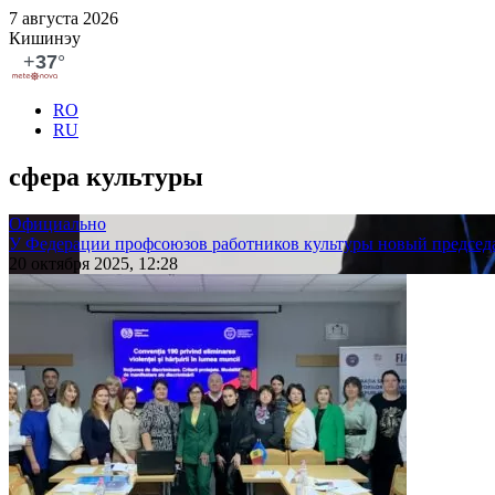
7 августа 2026
Кишинэу
RO
RU
сфера культуры
Официально
У Федерации профсоюзов работников культуры новый председ
20 октября 2025, 12:28