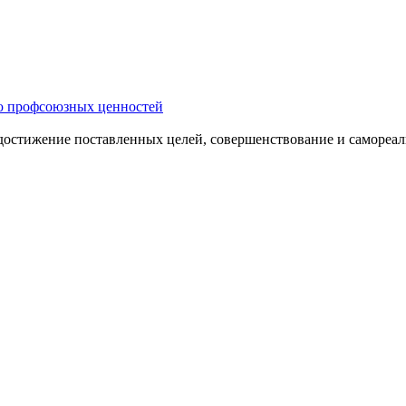
ю профсоюзных ценностей
остижение поставленных целей, совершенство­вание и самореали