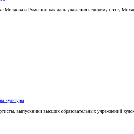
ке Молдова и Румынии как дань уважения великому поэту Михаю
ры культуры
артисты, выпускники высших образо­вательных учреждений художе