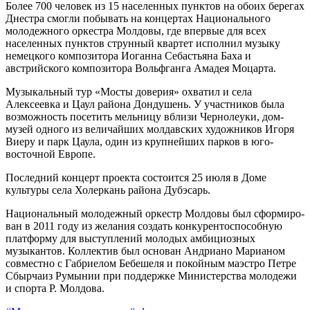
Более 700 человек из 15 насе­ленных пунктов на обоих берегах
Днестра смогли побывать на кон­цертах Национального
молодежно­го оркестра Молдовы, где впервые для всех
населенных пунктов струн­ный квартет исполнил музыку
немецкого композитора Иоганна Себастьяна Баха и
австрийского композитора Вольфганга Амадея Моцарта.
Музыкальный тур «Мосты дове­рия» охватил и села
Алексеевка и Цаул района Дондушень. У участ­ников была
возможность посетить мельницу вблизи Чернолеуки, дом-
музей одного из величайших мол­давских художников Игоря
Виеру и парк Цаула, один из крупнейших парков в юго-
восточной Европе.
Последний концерт проекта состоится 25 июля в Доме
культуры села Холеркань района Дубэсарь.
Национальный молодежный оркестр Молдовы был сформиро­
ван в 2011 году из желания создать конкурентоспособную
платформу для выступлений молодых амби­циозных
музыкантов. Коллектив был основан Андриано Марианом
совместно с Габриелом Бебешеля и покойным маэстро Петре
Сбырчаиз Румынии при поддержке Министерства молодежи
и спорта Р. Молдова.