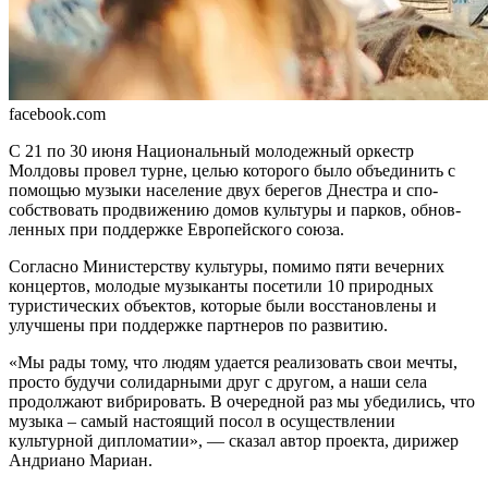
facebook.com
С 21 по 30 июня Национальный молодежный оркестр
Молдовы провел турне, целью которого было объединить с
помощью музыки население двух берегов Днестра и спо­
собствовать продвижению домов культуры и парков, обнов­
ленных при поддержке Евро­пейского союза.
Согласно Министерству культуры, помимо пяти вечерних
кон­цертов, молодые музыканты посе­тили 10 природных
туристических объектов, которые были восстанов­лены и
улучшены при поддержке партнеров по развитию.
«Мы рады тому, что людям удается реализовать свои мечты,
просто будучи солидарными друг с другом, а наши села
продолжа­ют вибрировать. В очередной раз мы убедились, что
музыка ‒ самый настоящий посол в осуществлении
культурной дипломатии», — сказал автор проекта, дирижер
Андриано Мариан.