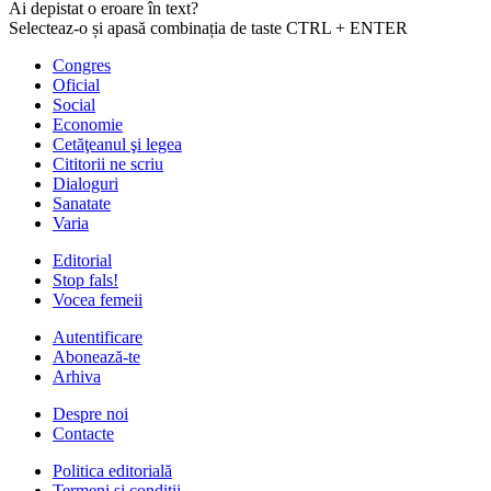
Ai depistat o eroare în text?
Selecteaz-o și apasă combinația de taste CTRL + ENTER
Congres
Oficial
Social
Economie
Cetăţeanul şi legea
Cititorii ne scriu
Dialoguri
Sanatate
Varia
Editorial
Stop fals!
Vocea femeii
Autentificare
Abonează-te
Arhiva
Despre noi
Contacte
Politica editorială
Termeni și condiții