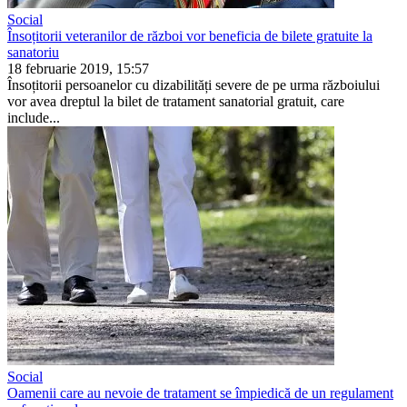
Social
Însoțitorii veteranilor de război vor beneficia de bilete gratuite la
sanatoriu
18 februarie 2019, 15:57
Însoțitorii persoanelor cu dizabilități severe de pe urma războiului
vor avea dreptul la bilet de tratament sanatorial gratuit, care
include...
Social
Oamenii care au nevoie de tratament se împiedică de un regulament