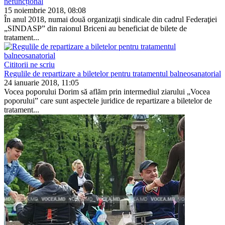
nefuncțional
15 noiembrie 2018, 08:08
În anul 2018, numai două or­ganizaţii sindicale din cadrul Federaţiei
„SINDASP” din ra­ionul Briceni au beneficiat de bilete de
tratament...
Cititorii ne scriu
Regulile de repartizare a biletelor pentru tratamentul balneosanatorial
24 ianuarie 2018, 11:05
Vocea poporului Dorim să aflăm prin intermediul ziarului „Vocea
po­porului” care sunt aspectele juridice de repartizare a biletelor de
tratament...