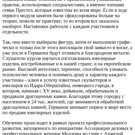
практик, исполь­зуемых специалистами, а имен­но членами
семьи Престел, кото­рые известны во всем мире. Если в ходе
первого модуля занятия были сфокусированы больше на
теории, нежели не практике, то во втором все оказалось
наоборот. Наставни­ки работали с каждым участником в
отдельности.
Так, они вместе выбирали фи­гуру, затем ее выполняли графи­
чески и только после этого вопло­щали свой замысел в воске, а
уже после в Германии будут отливать в благородном металле.
Слушате­ли курсов научатся изготавливать ювелирные
изделия, востребован­ные и в нашей стране, и на европейском
рынке. Высокий интел­лект, терпение, способность узна­вать
психологию человека и понимать душу и характер каждо­го
участника – ключ к успеху из­вестных скульпторов и
ювелиров из Идара-Оберштайна, немецко­го города, в
котором, начиная с XV века, добывали, обрабатывали и
продавали драгоценные камни. Благодаря этому городку с
населе­нием в 24 тыс. жителей, где занимаются обработкой
драгоценных камней, Германия занимает пер­вое в мире место
по продаже ювелирных изделий.
Обучение происходит в рамках проекта профессионального
раз­вития, запущенного по инициати­ве Ассоциации деловых и
профес­сиональных женщин Молдовы во главе с Анжелой