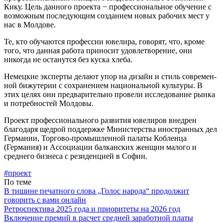
Кику. Цель данного проекта − профессиональное обучение с
возможным последу­ющим созданием новых рабочих мест у
нас в Молдове.
Те, кто обучаются профессии ювелира, говорят, что, кроме
того, что данная работа приносит удовлетворение, они
никогда не оста­нутся без куска хлеба.
Немецкие эксперты делают упор на дизайн и стиль современ­
ной бижутерии с сохранением национальной культуры. В
этих це­лях они предварительно провели исследование рынка
и потребностей Молдовы.
Проект профессионального развития ювелиров внедрен
благо­даря щедрой поддержке Министерства иностранных дел
Герма­нии, Торгово-промышленной па­латы Кобленца
(Германия) и Ас­социации балканских женщин ма­лого и
среднего бизнеса с резиден­цией в Софии.
#проект
По теме
В тишине печатного слова „Голос народа“ продолжит
говорить с вами онлайн
Ретроспектива 2025 года и приоритеты на 2026 год
Включение премий в расчет средней заработной платы