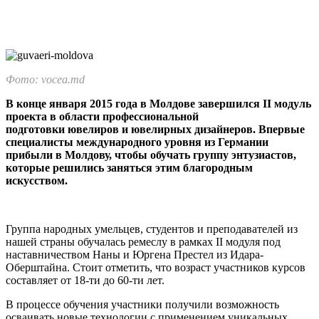
Фото: vocea.md
В конце января 2015 года в Молдове завершился II мо­дуль
проекта в области про­фессиональной
подготовки ювелиров и ювелирных ди­зайнеров. Впервые
специа­листы международного уров­ня из Германии
прибыли в Молдову, чтобы обучать группу энтузиастов,
которые решились заняться этим бла­городным
искусством.
Группа народных умельцев, студентов и преподавателей из
на­шей страны обучалась ремеслу в рамках II модуля под
наставничеством Наны и Юргена Престел из Идара-
Оберштайна. Стоит отметить, что возраст участников кур­сов
составляет от 18-ти до 60-ти лет.
В процессе обучения участники получили возможность
осваивать новые технологии с применени­ем уникальных