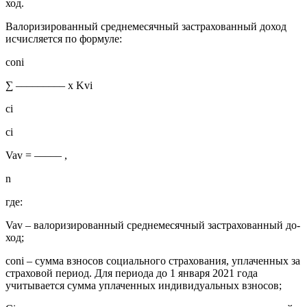
ход.
Валоризированный среднемесячный застрахованный доход
исчисляется по формуле:
coni
∑ ––––––––– x Kvi
ci
ci
Vav = ––––– ,
n
где:
Vav – валоризированный сред­немесячный застрахованный до-
ход;
coni – сумма взносов социаль­ного страхования, уплаченных за
страховой период. Для периода до 1 января 2021 года
учитывается сумма уплаченных индивидуаль­ных взносов;