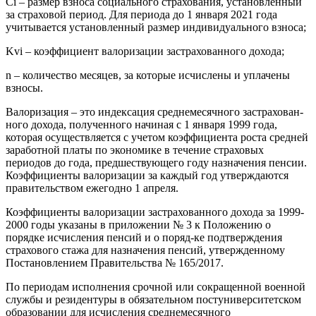
Ci – размер взноса социаль­ного страхования, установленный
за страховой период. Для периода до 1 января 2021 года
учитывается установленный размер индивиду­ального взноса;
Kvi – коэффициент валориза­ции застрахованного дохода;
n – количество месяцев, за которые исчислены и уплачены
взносы.
Валоризация – это индексация среднемесячного застрахован­
ного дохода, полученного начи­ная с 1 января 1999 года,
которая осуществляется с учетом коэффи­циента роста средней
заработ­ной платы по экономике в тече­ние страховых
периодов до года, предшествующего году назначе­ния пенсии.
Коэффициенты вало­ризации за каждый год утверж­даются
правительством ежегодно 1 апреля.
Коэффициенты валоризации застрахованного дохода за 1999-
2000 годы указаны в приложе­нии № 3 к Положению о
порядке исчисления пенсий и о поряд-ке подтверждения
страхового стажа для назначения пенсий, утвержденному
Постановлением Правительства № 165/2017.
По периодам исполнения срочной или сокращенной воен­ной
службы и резидентуры в обя­зательном постуниверситетском
образовании для исчисления среднемесячного