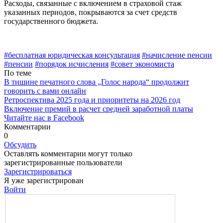
Расходы, связанные с включе­нием в страховой стаж
указанных периодов, покрываются за счет средств
государственного бюд­жета.
#бесплатная юридическая консультация
#начисление пен­сии
#пенсии
#порядок исчисления
#совет экономиста
По теме
В тишине печатного слова „Голос народа“ продолжит
говорить с вами онлайн
Ретроспектива 2025 года и приоритеты на 2026 год
Включение премий в расчет средней заработной платы
Читайте нас в Facebook
Комментарии
0
Обсудить
Оставлять комментарии могут только
зарегистрированные пользователи
Зарегистрироваться
Я уже зарегистрирован
Войти