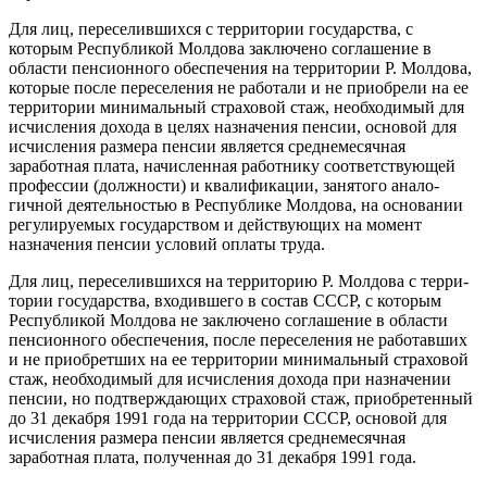
Для лиц, переселившихся с тер­ритории государства, с
которым Республикой Молдова заключено соглашение в
области пенсион­ного обеспечения на территории Р. Молдова,
которые после пересе­ления не работали и не приобрели на ее
территории минимальный страховой стаж, необходимый для
исчисления дохода в целях назна­чения пенсии, основой для
исчисления размера пенсии является среднемесячная
заработная плата, начисленная работнику соответствующей
профессии (должности) и квалификации, занятого анало­
гичной деятельностью в Респуб­лике Молдова, на основании
регу­лируемых государством и действу­ющих на момент
назначения пен­сии условий оплаты труда.
Для лиц, переселившихся на территорию Р. Молдова с терри­
тории государства, входившего в состав СССР, с которым
Респуб­ликой Молдова не заключено соглашение в области
пенсион­ного обеспечения, после пересе­ления не работавших
и не приоб­ретших на ее территории мини­мальный страховой
стаж, необхо­димый для исчисления дохода при назначении
пенсии, но подтверж­дающих страховой стаж, приобре­тенный
до 31 декабря 1991 года на территории СССР, основой для
исчисления размера пенсии явля­ется среднемесячная
заработная плата, полученная до 31 декабря 1991 года.