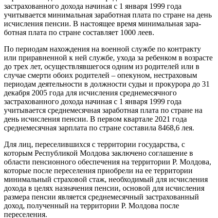
застрахованного дохода начиная с 1 января 1999 года
учитывается минималь­ная заработная плата по стране на день
исчисления пенсии. В насто­ящее время минимальная зара­
ботная плата по стране составляет 1000 леев.
По периодам нахождения на военной службе по контракту
или приравненной к ней службе, ухода за ребенком в возрасте
до трех лет, осуществлявшегося одним из родителей или в
случае смерти обоих родителей – опекуном, нестраховым
периодам деятель­ности в должности судьи и про­курора до 31
декабря 2005 года для исчисления среднемесячного
застрахованного дохода начиная с 1 января 1999 года
учитывается среднемесячная заработная плата по стране на
день исчисления пенсии. В первом квартале 2021 года
среднемесячная зарплата по стране составила 8468,6 лея.
Для лиц, переселившихся с тер­ритории государства, с
которым Республикой Молдова заключено соглашение в
области пенсион­ного обеспечения на территории Р. Молдова,
которые после пере­селения приобрели на ее терри­тории
минимальный страховой стаж, необходимый для исчисления
дохода в целях назначе­ния пенсии, основой для исчисления
размера пенсии является среднемесячный застрахованный
доход, полученный на территории Р. Молдова после
переселения.