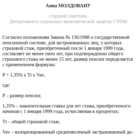
Анна МОЛДОВАНУ
старший советник
Департамента социально-экономической защиты CNSM
Согласно положениям Закона № 156/1998 о государственной
пенсионной системе, для застра­хованных лиц, у которых
страхо­вой стаж, приобретенный после 1 января 1999 года,
составляет не менее пяти лет, при подтвержде­нии общего
страхового стажа не менее 15 лет, размер пенсии опре­деляется
с применением фор­мулы:
P = 1,35% x Tt x Vav,
где:
P – размер пенсии;
1,35% – накопительная ставка для лет стажа, приобретенного
начиная с 1 января 1999 года, исчисляемая в процентах;
Tt – общий страховой стаж;
Vav – валоризированный сред­немесячный застрахованный до-