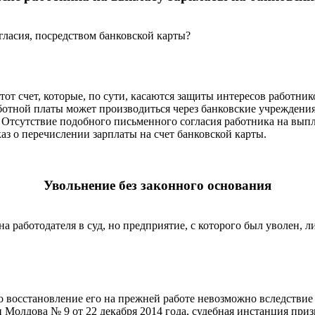
гласия, посредством банковской карты?
т счет, которые, по сути, касаются защиты интересов работни­ков
работной пла­ты может производиться через банковские учрежден
ля. Отсутствие по­добного письменного согласия работника на вы
аз о перечислении зарплаты на счет банковской карты.
Увольнение без законного основания
на работодателя в суд, но предприятие, с которого был уволен, л
но восстановление его на прежней работе невозможно вследствие
олдова № 9 от 22 декабря 2014 года, судебная инстанция приз