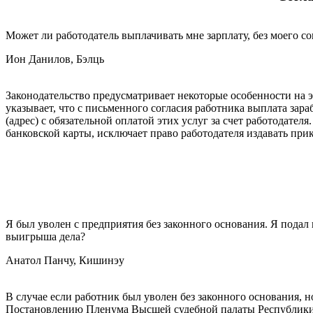
Может ли работодатель выплачивать мне зарплату, без моего со
Ион Данилов, Бэлць
Законодательство предусматривает некоторые особенности на это
указыва­ет, что с письменного согласия работника выплата за
(адрес) с обя­зательной оплатой этих услуг за счет работодате
банковской карты, исключает право работодателя издавать прик
Я был уволен с предприятия без законного основания. Я по­дал 
выигрыша дела?
Анатол Панчу, Кишинэу
В случае если работник был уволен без законного основания, 
Постановлению Пленума Высшей судебной палаты Республики М