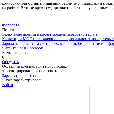
комиссию или орган, при­нявший решение о ликвидации предпр
на работе. В то же время суд призна­ет работника уволенным в
#зарплата
По теме
Включение премий в расчет средней заработной платы
Конвенции МОТ и их влияние на национальное законодательс
Зарплаты в реальном секторе vs. вакансии, безработные и неф
Читайте нас в Facebook
Комментарии
0
Обсудить
Оставлять комментарии могут только
зарегистрированные пользователи
Зарегистрироваться
Я уже зарегистрирован
Войти