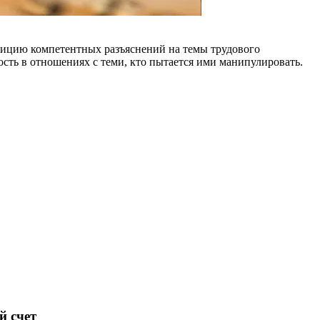
ицию ком­петентных разъяснений на темы тру­дового
сть в отношениях с теми, кто пытается ими манипу­лировать.
й счет