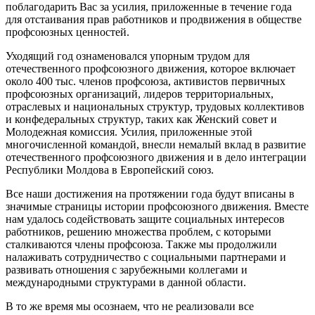
поблагодарить Вас за усилия, приложенные в течение года
для отстаивания прав работников и продвижения в обществе
профсоюзных ценностей.
Уходящий год ознаменовался упорным трудом для
отечественного профсоюзного движения, которое вклю­чает
около 400 тыс. членов профсоюза, активистов первичных
профсоюзных организаций, лидеров террито­риальных,
отраслевых и национальных структур, трудовых коллективов
и конфедеральных структур, таких как Женский совет и
Молодежная комиссия. Усилия, приложенные этой
многочисленной командой, внесли нема­лый вклад в развитие
отечественного профсоюзного движения и в дело интеграции
Республики Молдова в Евро­пейский союз.
Все наши достижения на протяжении года будут вписаны в
значимые страницы истории профсоюзного дви­жения. Вместе
нам удалось содействовать защите социальных интересов
работников, решению множества проблем, с которыми
сталкиваются члены профсоюза. Также мы продолжили
налаживать сотрудничество с социальными партнерами и
развивать отношения с зарубежными коллегами и
международными структура­ми в данной области.
В то же время мы осознаем, что не реализовали все