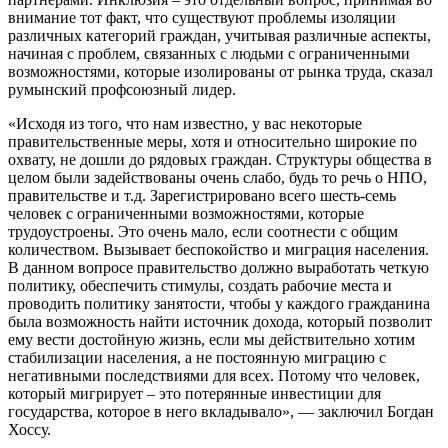
вни­мание тот факт, что существуют проблемы изоляции
различных категорий граждан, учитывая различные аспекты,
начиная с проблем, связанных с людьми с ограни­ченными
возможностями, которые изоли­рованы от рынка труда, сказал
румынский профсоюзный лидер.
«Исходя из того, что нам известно, у вас некоторые
правительственные меры, хотя и относительно широкие по
охвату, не дошли до рядовых граждан. Структуры общества в
целом были задействованы очень слабо, будь то речь о НПО,
прави­тельстве и т.д. Зарегистрировано всего шесть-семь
человек с ограниченными возможностями, которые
трудоустроены. Это очень мало, если соотнести с общим
количеством. Вызывает беспокойство и миграция населения.
В данном вопросе правительство должно выработать четкую
политику, обеспечить стимулы, создать рабочие места и
проводить политику заня­тости, чтобы у каждого гражданина
была возможность найти источник дохода, кото­рый позволит
ему вести достойную жизнь, если мы действительно хотим
стабилиза­ции населения, а не постоянную миграцию с
негативными последствиями для всех. Потому что человек,
который мигрирует – это потерянные инвестиции для
государства, которое в него вкладывало», — заклю­чил Богдан
Хоссу.