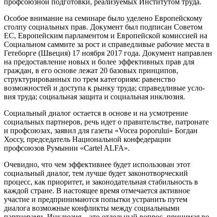
профсоюзной подготовки, реализуемых Институтом труда.
Особое внимание на семинаре было уделено Европейскому
столпу социальных прав. Документ был подписан Советом
ЕС, Европейским парламентом и Европейской комиссией на
Социальном саммите за рост и справедливые рабочие места в
Гетеборге (Швеция) 17 ноября 2017 года. Документ направлен
на предоставление новых и более эффективных прав для
граждан, в его основе лежат 20 базовых принципов,
структурированных по трем категориям: равенство
возможностей и доступа к рынку труда; справедливые усло­
вия труда; социальная защита и социаль­ная инклюзия.
Социальный диалог остается в основе и на усмотрение
социальных партнеров, речь идет о правительстве, патронате
и профсоюзах, заявил для газеты «Vocea poporului» Богдан
Хоссу, председатель Национальной конфедерации
профсоюзов Румынии «Cartel ALFA».
Очевидно, что чем эффективнее будет использован этот
социальный диалог, тем лучше будет законотворческий
процесс, как приоритет, и законодательная стабиль­ность в
каждой стране. В настоящее время отмечается активное
участие и пред­принимаются попытки устранить путем
диалога возможные конфликты между социальными
партнерами. Инклюзия – это отдельный вопрос, принимая во