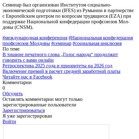
Семинар был организован Институтом социально-
экономической подго­товки (IFES) из Румынии в партнерстве
с Европейским центром по вопросам трудящиеся (EZA) при
поддержке Национальной конфедерации профсоюзов Мол­
довы (CNSM).
#международ­ная конференция
#На­циональная конфедерация
профсо­юзов Молдовы
#семинар
#соци­альная инклюзия
По теме
В тишине печатного слова „Голос народа“ продолжит
говорить с вами онлайн
Ретроспектива 2025 года и приоритеты на 2026 год
Включение премий в расчет средней заработной платы
Читайте нас в Facebook
Комментарии
0
Обсудить
Оставлять комментарии могут только
зарегистрированные пользователи
Зарегистрироваться
Я уже зарегистрирован
Войти