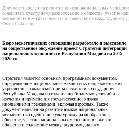
Документ нацелен на раз­витие языков национальных меньшинс
содействие культурному разнообразию в обществе, участие нац
меньшинств в жизни общества и содействие межкультурному д
Фото: flickr.com
Бюро межэтнических отношений разработа­ло и выставило
на общественное обсуждение проект Стратегии интеграции
национальных меньшинств Республики Молдова на 2015-
2020 гг.
Стратегия является основным программным доку­ментом,
определяющим национальные механизмы, направленные на
укрепление гражданской принад­лежности к государству
Республика Молдова и созда­ние необходимых условий для
изучения и применения государственного языка
иноязычными гражданами, включая взрослых. Также
документ нацелен на раз­витие языков национальных
меньшинств, содействие культурному разнообразию в
обществе, участие наци­ональных меньшинств в жизни
общества и содействие межкультурному диалогу.