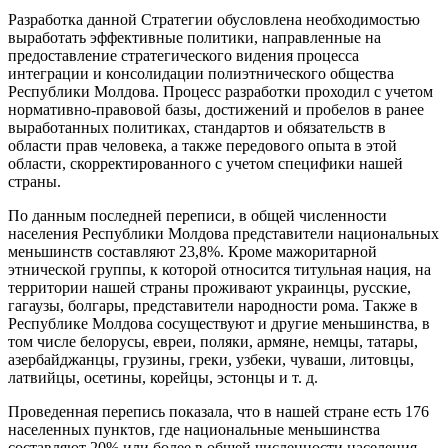
Разработка данной Стратегии обусловлена необхо­димостью
выработать эффективные политики, направ­ленные на
предоставление стратегического видения процесса
интеграции и консолидации полиэтническо­го общества
Республики Молдова. Процесс разработки проходил с учетом
нормативно-правовой базы, дости­жений и пробелов в ранее
выработанных политиках, стандартов и обязательств в
области прав человека, а также передового опыта в этой
области, скорректиро­ванного с учетом специфики нашей
страны.
По данным последней переписи, в общей числен­ности
населения Республики Молдова представители национальных
меньшинств составляют 23,8%. Кроме мажоритарной
этнической группы, к которой относит­ся титульная нация, на
территории нашей страны про­живают украинцы, русские,
гагаузы, болгары, предста­вители народности рома. Также в
Республике Молдова сосуществуют и другие меньшинства, в
том числе бело­русы, евреи, поляки, армяне, немцы, татары,
азербайд­жанцы, грузины, греки, узбеки, чуваши, литовцы,
лат­вийцы, осетины, корейцы, эстонцы и т. д.
Проведенная перепись показала, что в нашей стране есть 176
населенных пунктов, где национальные мень­шинства
составляют 20% или более в общей численности населения.