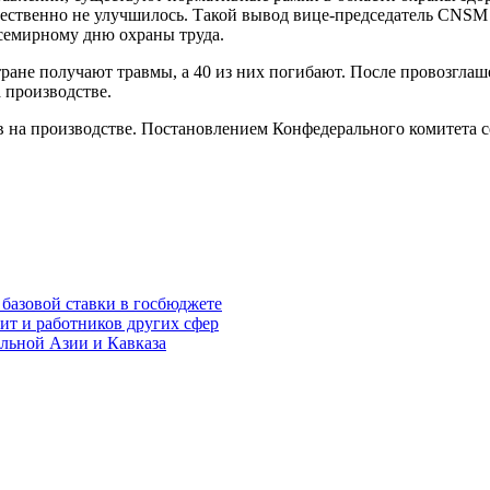
ествен­но не улучшилось. Такой вывод вице-предсе­датель CNSM
семирному дню охраны труда.
тране получают травмы, а 40 из них погибают. После провозгла
 производстве.
тов на производстве. Поста­новлением Конфедерального комитет
базовой ставки в госбюджете
т и работников других сфер
альной Азии и Кавказа