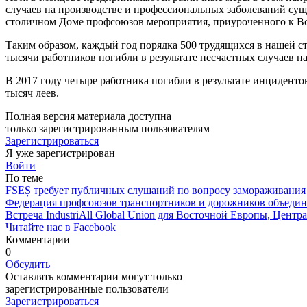
случаев на производстве и профессиональных заболеваний сущ
столичном Доме профсоюзов мероприятия, приуроченного к В
Таким образом, каждый год порядка 500 трудящихся в нашей с
тысячи работников погибли в результате несчастных случаев на
В 2017 году четыре работника погибли в ре­зультате инциден
тысяч леев.
Полная версия материала доступна
только зарегистрированным пользователям
Зарегистрироваться
Я уже зарегистрирован
Войти
По теме
FSEȘ требует публичных слушаний по вопросу замораживания 
Федерация профсоюзов транспортников и дорожников объедини
Встреча IndustriAll Global Union для Восточной Европы, Центр
Читайте нас в Facebook
Комментарии
0
Обсудить
Оставлять комментарии могут только
зарегистрированные пользователи
Зарегистрироваться