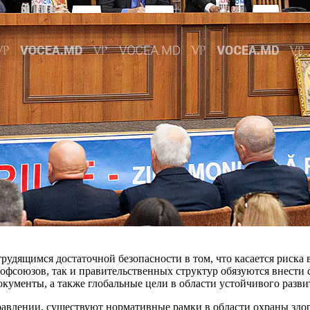
рудящимся до­статочной безопасности в том, что касает­ся риска
рофсоюзов, так и правительствен­ных структур обязуются внести 
ументы, а так­же глобальные цели в области устойчиво­го разви
влении, существу­ют нормативные рамки в области охраны здо­р