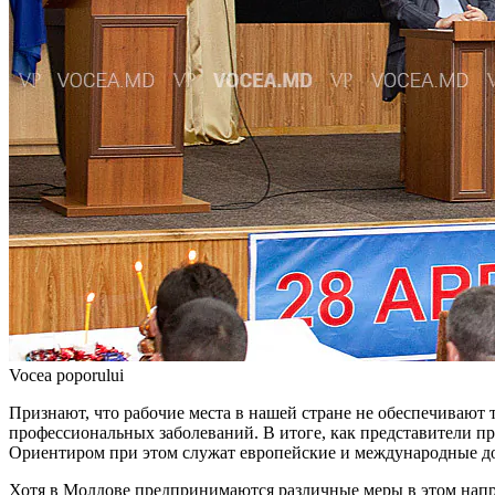
Vocea poporului
Признают, что рабочие места в нашей стране не обеспечивают т
профессиональ­ных заболеваний. В итоге, как представи­тели п
Ориентиром при этом служат европейс­кие и международные док
Хотя в Молдове предпринимаются раз­личные меры в этом напра