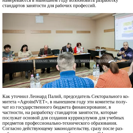
намереваются в ны­нешнем году возобновить разработку
стандартов заня­тости для рабочих профессий.
Как уточнил Леонард Палий, председатель Секторального ко­
митета «AgroindVET», в нынеш­нем году эти комитеты полу­
чат из государственного бюдже­та финансирование, в
частности, на разработку стандартов заня­тости, которые
послужат основой для создания куррикулумов для учебных
предметов профессио­нально-технического образова­ния.
Согласно действующему за­конодательству, сразу после раз­