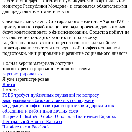
работки стандарты занятости пуб­ликуются в «Официальном
мони­торе Республики Молдова» и ста­новятся обязательными
для пред­ставителей министерств.
Следовательно, члены Секто­рального комитета «AgroindVET»
приступили к разработке целого ряда проектов, для которых
будут ходатайствовать о финансирова­нии. Средства пойдут на
состав­ление стандартов занятости, под­готовку
задействованных в этот процесс экспертов, дальнейшее
пилотирование системы непре­рывной профессиональной
под­готовки, инициирование и разви­тие социального диалога.
Полная версия материала доступна
только зарегистрированным пользователям
Зарегистрироваться
Я уже зарегистрирован
Войти
По теме
FSEȘ требует публичных слушаний по вопросу
замораживания базовой ставки в госбюджете
Федерация профсоюзов транспортников и дорожников
объединит и работников других сфер
Встреча IndustriAll Global Union для Восточной Европы,
Центральной Азии и Кавказа
Читайте нас в Facebook