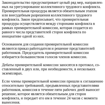
Законодательство предусматривает целый ряд мер, направлен­
ных на урегулирование коллективного трудового конфликта.
При­мирительная процедура является обязательным этапом
или вне­судебным разрешения коллективного трудового
конфликта. За­кон предписывает, что примирительная
процедура осуществляется между сторонами конфликта в
рамках примирительной комиссии, которая создается из
равного числа представителей сторон конф­ликта по
инициативе одной из них.
Основанием для создания примирительной комиссии
являются приказ работодателя и решение представителей
работников. Пред­седатель примирительной комиссии
избирается большинством го­лосов членов комиссии.
Дебаты примирительной комиссии заносятся в протокол, со­
ставленный в двух или, при необходимости, в нескольких
экзем­плярах.
Если члены примирительной комиссии пришли к соглашению
относительно требований, предъявленных представителями
ра­ботников, комиссия в течение пяти рабочих дней выносит
реше­ние, которое является обязательным для сторон
конфликта, и пере­дает его им в течение 24 часов с момента
вынесения.