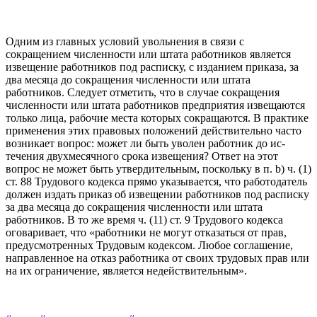
Одним из главных условий увольнения в связи с
сокращением численности или штата работников является
извещение работни­ков под расписку, с изданием приказа, за
два месяца до сокраще­ния численности или штата
работников. Следует отметить, что в случае сокращения
численности или штата работников предпри­ятия извещаются
только лица, рабочие места которых сокращают­ся. В практике
применения этих правовых положений действитель­но часто
возникает вопрос: может ли быть уволен работник до ис­
течения двухмесячного срока извещения? Ответ на этот
вопрос не может быть утвердительным, поскольку в п. b) ч. (1)
ст. 88 Трудового кодекса прямо указывается, что работодатель
должен издать при­каз об извещении работников под расписку
за два месяца до сокра­щения численности или штата
работников. В то же время ч. (11) ст. 9 Трудового кодекса
оговаривает, что «работники не могут отказаться от прав,
предусмотренных Трудовым кодексом. Любое соглашение,
направленное на отказ работника от своих трудовых прав или
на их ограничение, является недействительным».