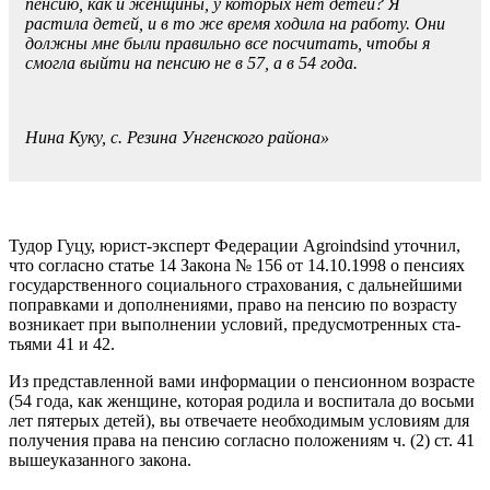
пенсию, как и женщины, у которых нет де­тей? Я
растила детей, и в то же время ходила на работу. Они
должны мне были правильно все посчитать, чтобы я
смогла вый­ти на пенсию не в 57, а в 54 года.
Нина Куку, с. Резина Унгенского района»
Тудор Гуцу, юрист-эксперт Федера­ции Agroindsind уточнил,
что согласно статье 14 Закона № 156 от 14.10.1998 о пенсиях
государственного социального страхования, с дальнейшими
поправ­ками и дополнениями, право на пен­сию по возрасту
возникает при выпол­нении условий, предусмотренных ста­
тьями 41 и 42.
Из представленной вами информа­ции о пенсионном возрасте
(54 года, как женщине, которая родила и воспи­тала до восьми
лет пятерых детей), вы отвечаете необходимым условиям для
получения права на пенсию согласно положениям ч. (2) ст. 41
вышеуказан­ного закона.