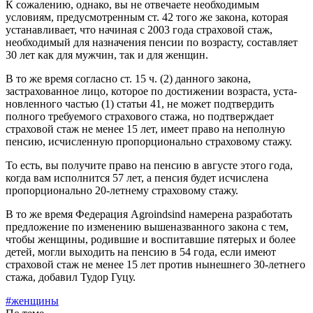
К сожалению, однако, вы не отвеча­ете необходимым
условиям, предусмо­тренным ст. 42 того же закона, которая
устанавливает, что начиная с 2003 года страховой стаж,
необходимый для назначения пенсии по возрасту, состав­ляет
30 лет как для мужчин, так и для женщин.
В то же время согласно ст. 15 ч. (2) данного закона,
застрахованное лицо, которое по достижении возраста, уста­
новленного частью (1) статьи 41, не мо­жет подтвердить
полного требуемо­го страхового стажа, но подтвержда­ет
страховой стаж не менее 15 лет, име­ет право на неполную
пенсию, исчис­ленную пропорционально страховому стажу.
То есть, вы получите право на пен­сию в августе этого года,
когда вам ис­полнится 57 лет, а пенсия будет исчис­лена
пропорционально 20-летнему страховому стажу.
В то же время Федерация Agroindsind намерена разработать
предложение по изменению вышеназванного закона с тем,
чтобы женщины, родившие и вос­питавшие пятерых и более
детей, мог­ли выходить на пенсию в 54 года, если имеют
страховой стаж не менее 15 лет против нынешнего 30-летнего
стажа, добавил Тудор Гуцу.
#женщины