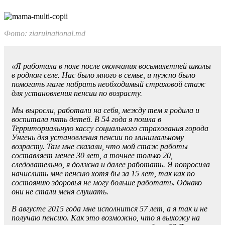
Фото: ziarulnational.md
«Я работала в поле после окон­чания восьмилетней школы
в родном селе. Нас было много в семье, и нужно было
помогать маме набрать необходимый страховой стаж
для установле­ния пенсии по возрасту.
Мы выросли, работали на себя, между тем я родила и
вос­питала пять детей. В 54 года я пошла в
Территориальную кассу социального страхования города
Унгень для установления пенсии по минимальному
возрасту. Там мне сказали, что мой стаж рабо­ты
составляет менее 30 лет, а точнее только 20,
следователь­но, я должна и далее работать. Я попросила
начислить мне пен­сию хотя бы за 15 лет, так как по
состоянию здоровья не могу больше работать. Однако
они не стали меня слушать.
В августе 2015 года мне испол­нится 57 лет, а я так и не
полу­чаю пенсию. Как это возмож­но, что я выхожу на