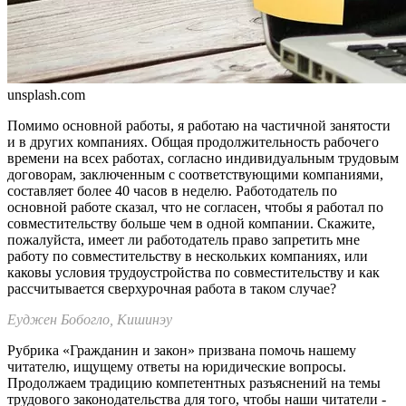
unsplash.com
Помимо основной работы, я работаю на частичной заня­тости
и в других компаниях. Общая продолжительность рабочего
времени на всех работах, согласно индивиду­альным трудовым
договорам, заключенным с соответствующими компаниями,
составляет более 40 часов в неделю. Работодатель по
основной работе сказал, что не согласен, чтобы я работал по
совместительству больше чем в одной компании. Скажите,
пожалуйста, имеет ли работодатель право запретить мне
работу по совмести­тельству в нескольких компаниях, или
каковы условия трудоустройства по совместительству и как
рассчитыва­ется сверхурочная работа в таком случае?
Еуджен Бобогло, Кишинэу
Рубрика «Гражданин и закон» при­звана помочь нашему
читателю, ищущему ответы на юридические во­просы.
Продолжаем традицию ком­петентных разъяснений на темы
тру­дового законодатель­ства для того, чтобы наши читатели -