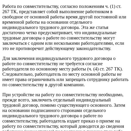
Работа по совместительству, согласно положениям ч. (1) ст.
267 ТК, представляет собой выполнение работником в
свободное от основной работы время другой постоянной или
временной работы на основании отдельного
индивидуального трудового договора. Эта же статья
достаточно четко предусматривает, что индивидуаль­ные
трудовые договоры о работе по совместительству могут
заклю­чаться с одним или несколькими работодателями, если
это не про­тиворечит действующему законодательству.
Для заключения индивидуального трудового договора о
работе по совместительству не требуется согласие
работодателя по основ­ному месту работы (ч. (4) ст. 267 ТК).
Следовательно, работодатель по месту основной работы не
имеет права ограничивать или запре­щать сотруднику работать
по совместительству в другой компании.
При устройстве на работу по совместительству необходимо,
пре­жде всего, заключить отдельный индивидуальный
трудовой дого­вор, помимо существующего основного. Затем
на основании под­писанного сторонами отдельного
индивидуального трудового дого­вора о работе по
совместительству, работодатель издает приказ о приеме на
работу по совместительству, который доводится до све­дения