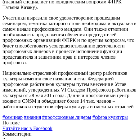
(главный специалист по юридическим вопро­сам ФПРК
Татьяна Казаку).
Участники выразили свое удовлетворение прошедшим
семина­ром, тематика которого столь необ­ходима и актуальна в
самом начале профсоюзного мандата. Они также отметили
необходимость продолже­ния обучения председателей
профсоюзных организаций ФПРК и по другим вопросам, что
будет способ­ствовать усовершенствованию де­ятельности
профсоюзных лидеров в процессе исполнения функции
представителя и защитника прав и интересов членов
профсоюза.
Национально-отраслевой профсоюзный центр работников
куль­туры изменил свое название и стал Федерацией
профсоюзов работников культуры путем внесения в Устав
изменений, утвержденных VI Съездом Профсоюза работни­ков
культуры от 28 мая 2015 года. Данный профсоюзный центр
вхо­дит в CNSM и объединяет более 14 тыс. членов –
работников и сту­дентов сферы культуры и смежных отраслей.
#cеминар
#знания
#профсоюзные лидеры
#сфера культуры
По теме
Читайте нас в Facebook
Комментарии