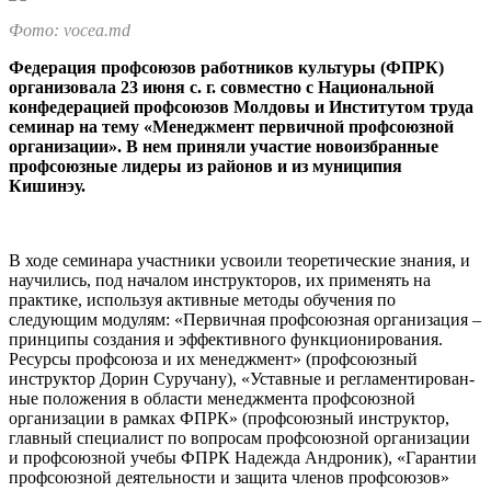
Фото: vocea.md
Федерация профсоюзов работ­ников культуры (ФПРК)
орга­низовала 23 июня с. г. совмест­но с Национальной
конфедера­цией профсоюзов Молдовы и Институтом труда
семинар на тему «Менеджмент первичной профсоюзной
организации». В нем приняли участие новоиз­бранные
профсоюзные лиде­ры из районов и из муниципия
Кишинэу.
В ходе семинара участники усво­или теоретические знания, и
нау­чились, под началом инструкторов, их применять на
практике, исполь­зуя активные методы обучения по
следующим модулям: «Первичная профсоюзная организация –
прин­ципы создания и эффективного функционирования.
Ресурсы профсоюза и их менеджмент» (профсо­юзный
инструктор Дорин Суруча­ну), «Уставные и регламентирован­
ные положения в области менед­жмента профсоюзной
организации в рамках ФПРК» (профсоюзный ин­структор,
главный специалист по вопросам профсоюзной организа­ции
и профсоюзной учебы ФПРК Надежда Андроник), «Гарантии
профсоюзной деятельности и защи­та членов профсоюзов»