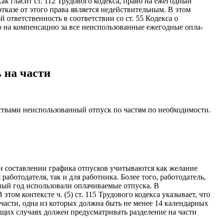
ак гласит ст. 112 Трудового кодекса, право на ежегодный
казе от этого права является недействительным. В этом
 ответственность в соответствии со ст. 55 Кодекса о
аво на компенсацию за все неиспользованные ежегодные опла­
 на части
ьствами неиспользованный отпуск по частям по необходимости.
и со­ставлении графика отпусков учитываются как желание
аботодателя, так и для работника. Более того, работодатель,
рный год использовали оплачивае­мые отпуска. В
том контексте ч. (5) ст. 115 Трудового кодекса указывает, что
ас­ти, одна из которых должна быть не менее 14 календарных
ющих случаях дол­жен предусматривать разделение на части