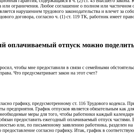
онная гарантия, содержащаяся в ч. (2) ст. 43 Высшего закона. К
 или ограничения. Любое соглашение о полном или частичном от
яется нарушением трудового за­конодательства и влечет за собой
вого договора, согласно ч. (1) ст. 119 ТК, работник име­ет пр
й оплачиваемый отпуск можно поделить
просил, чтобы мне предоставили в связи с семейными обстоятел
 права. Что предусматривает закон на этот счет?
ласно графику, предусмотренному ст. 116 Трудового кодекса. Пр
ы предприятия. График отпусков является обязательным как для р
 все необходимые меры для того, чтобы работники каждый календа
 обязан предоставить ежегодный оплачиваемый отпуск частями. В э
остью или, по письменному заявлению работника, разделен на ч
го предоставле­ние согласно графику. Итак, график в соответству