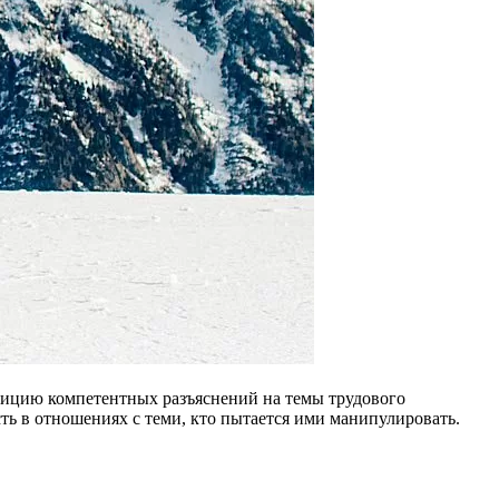
ицию ком­петентных разъяснений на темы тру­дового
ть в отношениях с теми, кто пытается ими манипу­лировать.