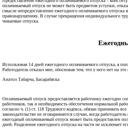
Предоставление ежегодного оплачиваемого отпуска – конститу­ци
оплачиваемый отпуск не может быть предметом уступки, отказа
смысле непредоставление еже­годного оплачиваемого отпуска явл
правонарушениях. В случае прекращения индивиду­ального трудо
чиваемые отпуска.
Ежегодны
Использовав 14 дней ежегодного оплачиваемого отпуска, я по
Работодатель отказал мне, обосновав тем, что у него нет на это
Анатол Табарча, Басарабяска
Оплачиваемый отпуск предоставляется работнику ежегодно со­г
работников, так и необходимость обеспечения нормальной работ
согласно ч. (1) ст. 118 Тру­дового кодекса, обязан принимать
законодательстве не оговариваются случаи, когда ра­ботодатель
ежегодный оплачиваемый отпуск может быть предоставлен пол­н
дней. Раз­деление ежегодного отпуска на части не исключает е