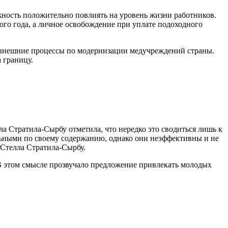
жность положительно повлиять на уровень жизни работников.
лого года, а личное освобожде­ние при уплате подоходного
нынешние процессы по мо­дернизации медучреждений страны.
а границу.
а Стратила-Сырбу отметила, что нередко это сводиться лишь к
тельными по своему содержанию, однако они неэффективны и не
 Стелла Стратила-Сырбу.
. В этом смысле прозвучало предложение привлекать молодых