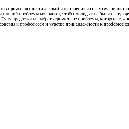
иков промыш­ленности автомобилестроения и сельхоз­машиностро
жилищной пробле­мы молодежи, чтобы молодые не были вынужден
Лупу предложила выбрать три-четыре проблемы, которые нужно 
ю доверия к профсоюзам и чувства принадлежнос­ти к профсоюзн