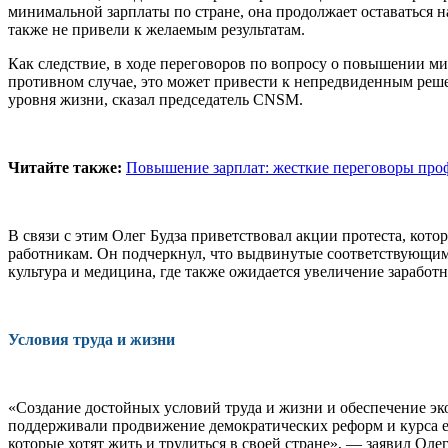
мини­мальной зарплаты по стране, она про­должает оставаться
также не при­вели к желаемым результатам.
Как следствие, в ходе переговоров по вопросу о повышении мин
против­ном случае, это может привести к непред­виденным ре
уровня жизни, сказал председатель CNSM.
Читайте также:
Повышение зарплат: жесткие переговоры про
В связи с этим Олег Будза приветство­вал акции протеста, кот
работни­кам. Он подчеркнул, что выдвинутые со­ответствующи
культура и меди­цина, где также ожидается увеличение заработ
Условия труда и жизни
«Создание достойных условий труда и жизни и обеспечение эк
поддерживали продвижение демократических реформ и курса е
которые хотят жить и трудиться в своей стране», — заявил Олег