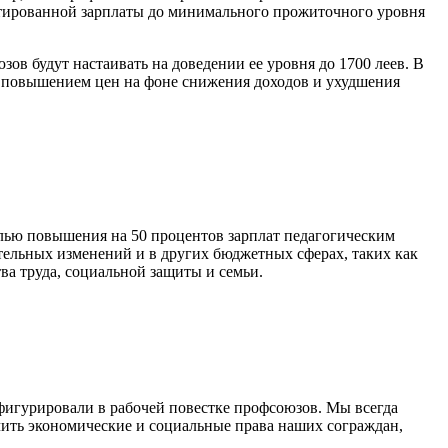
антированной зарплаты до минималь­ного прожиточного уровня
ов будут настаивать на дове­дении ее уровня до 1700 леев. В
х повышением цен на фоне снижения до­ходов и ухудшения
целью повышения на 50 про­центов зарплат педагогическим
ельных изменений и в других бюджет­ных сферах, таких как
ва тру­да, социальной защиты и семьи.
игурировали в рабочей по­вестке профсоюзов. Мы всегда
чить экономические и социальные права наших сограждан,