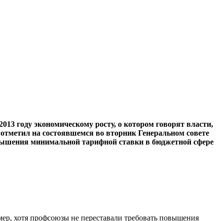
3 году эко­номическому росту, о котором говорят власти,
 отметил на состоявшемся во втор­ник Генеральном совете
повышения минимальной тарифной ставки в бюджетной сфере
мер, хотя профсоюзы не пе­реставали требовать повышения