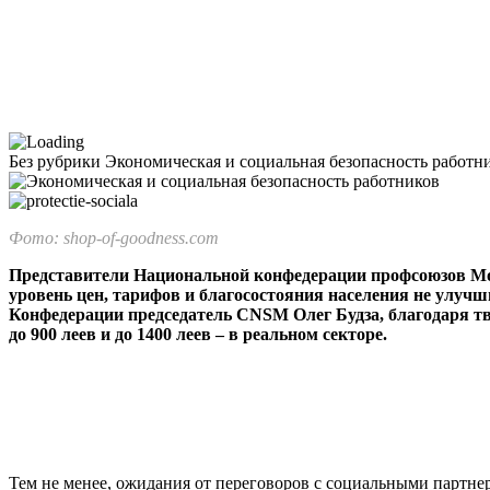
Без рубрики
Экономическая и социальная безопасность работн
Фото: shop-of-goodness.com
Представители Национальной конфедерации профсоюзов Молд
уровень цен, тарифов и благосостояния населения не улучш
Конфедерации председатель CNSM Олег Буд­за, благодаря т
до 900 леев и до 1400 леев – в реальном секторе.
Тем не менее, ожидания от перегово­ров с социальными партн