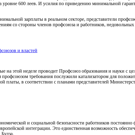
 на уровне 600 леев. И усилия по приведению минимальной га­р
имальной зарплаты в реальном секторе, представите­ли профсоюз
шениям со стороны членов профсоюза и работников, недовольны
фсоюзов и властей
орые на этой не­деле проводит Профсоюз образования и науки с 
м профсоюзом требования послужили катализатором для положи­т
ной платы, в соответствии с пла­нами представителей Министерст
ономической и социальной безопасности работников постоянно ф
вропейской интеграции. Это единственная возможность обеспе­
 Будза.