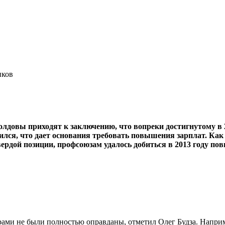
иков
овы приходят к заключению, что вопреки достигнутому в 201
ился, что дает основания тре­бовать повышения зарплат. Как
вердой позиции, профсоюзам удалось добиться в 2013 году 
ерами не были полностью оправданы, отметил Олег Будза. Напри