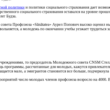
тной поли­тики
и политики социального страхо­вания дает возмо
арственного соци­ального страхования оставался на уров­не прош
лег Будза.
о совета Профсоюза «Sănătatea» Аурел Попович высоко оценил 
вольняется, а мо­лодежь по окончании учебы уезжает тру­диться з
учреждения­ми, то председатель Молодежного совета CNSM Стелл
редь программы, рассчи­танные для молодых, кажутся привлека­
щается мало, а эмигрантов ста­новится все больше, подчеркнула
 мероприятий число молодых членов профсоюза воз­росло на 4000