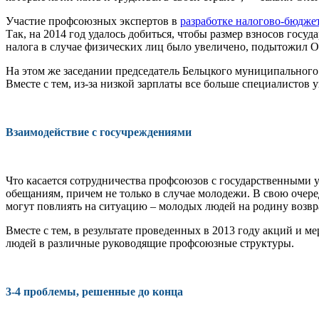
Участие профсоюзных экспертов в
разработке налогово-бюдже
Так, на 2014 год удалось добиться, чтобы размер взносов госуд
налога в слу­чае физических лиц было увеличено, по­дытожил О
На этом же заседании председатель Бельцкого муниципальног
Вместе с тем, из-за низкой зарплаты все больше специалистов у
Взаимодействие с госучреждениями
Что касается сотрудничества профсо­юзов с государственными 
обеща­ниям, причем не только в случае молоде­жи. В свою оче
могут повлиять на ситуацию – молодых людей на роди­ну возвра
Вместе с тем, в результате проведен­ных в 2013 году акций и
лю­дей в различные руководящие профсо­юзные структуры.
3-4 проблемы, решенные до конца