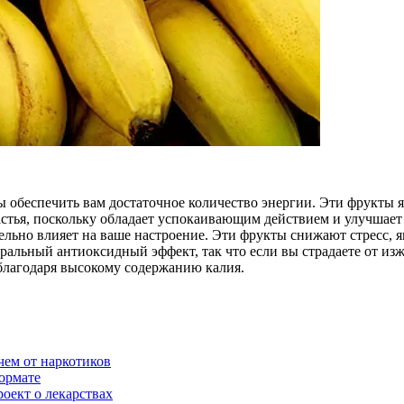
 обеспечить вам достаточное количество энер­гии. Эти фрукты я
астья, поскольку об­ладает успокаивающим действием и улучшае
тельно влияет на ваше настроение. Эти фрукты снижа­ют стресс
альный антиоксидный эффект, так что если вы страдаете от изжо
благодаря высокому со­держанию калия.
чем от наркотиков
ормате
оект о лекарствах