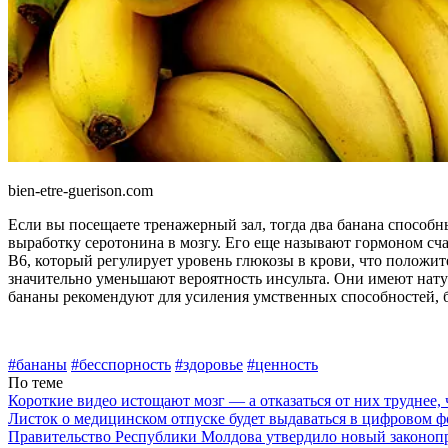
bien-etre-guerison.com
Если вы посещаете тренажерный зал, тогда два банана способны
выработку серотонина в моз­гу. Его еще называют гормоном сч
B6, который регулирует уровень глюкозы в крови, что поло­жи
значительно уменьшают вероятность инсульта. Они имеют натур
бананы рекомендуют для уси­ления умственных способностей, 
#бананы
#бесспорность
#здоровье
#ценность
По теме
Короткие видео истощают мозг — а отказаться от них труднее, 
Листок о медицинском отпуске будет выдаваться в цифровом ф
Правительство Республики Молдова утвердило новый законопр