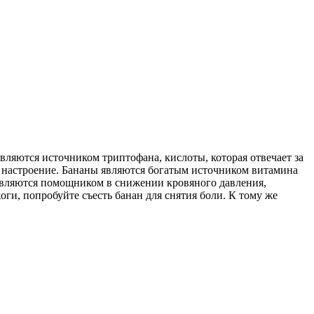
вляются источником триптофана, кис­лоты, которая отвечает за
т настрое­ние. Бананы являются богатым источником витамина
, являются помощником в снижении кровяного давления,
ги, попробуйте съесть банан для снятия боли. К тому же