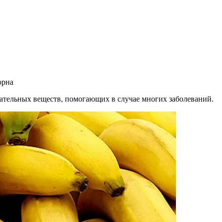
орна
ательных веществ, помогающих в слу­чае многих заболеваний.