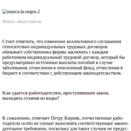
Фото: observator.ro
Стоит отметить, что измене­ние коллективного соглашения
относительно индивидуальных трудовых договоров
обязывает собственника фирмы заключать с каждым
работником индиви­дуальный трудовой договор, ко­торый бы
предусматривал ис­точники выплаты пособий в слу­чае
заболевания, отчисления в пенсионный фонд, отчисления в
бюджет в соответствии с действу­ющим законодательством.
Как удается работодателям, преступившим закон,
выходить сухими из воды?
К сожалению, отмечает Пет­ру Кирияк, отечественные рабо­
тодатели особо не спешат выпол­нять соответствующее законо­
дательное требование, посколь­ку для таких случаев не предус­