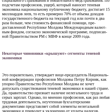
социального страхования и обязательного медстрахования. По
подсчетам профсоюзов, ущерб, который на­носит теневая
экономика нацио­нальному публичному бюджету, достигает 15
миллиардов леев, то есть примерно 70% от объема доходов
государственного бюд­жета на текущий год или поч­ти в два
раза больше, чем стои­мость финансовой помощи, пре­
доставленной Республике Мол­дова Международным валют­
ным фондом, согласно эконо­мической программе, подписан­
ной Правительством РМ с МВФ в конце 2009 года.
Некоторые чиновники «крышуют» сегменты теневой
экономики
Это поразительно, утверждает вице-председатель Националь­
ной конфедерации профсоюзов Молдовы Петру Кирияк, как
упорно Правительство Республи­ки Молдова не хочет
допускать существования теневой эконо­мики в нашей стране.
Да, прави­тельство признает наличие неле­гального труда и
серых зарплат. Однако, по мнению профсоюзов, как раз любая
трудовая деятель­ность, неучтенная бухгалтерс­кими
документами представля­ет собой элементы нелегальной
экономики и приводит к уклоне­нию от уплаты налогов.