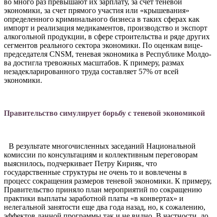
во много раз превышают их зарпла­ту, за счет теневой
экономики, за счет прямого участия или «кры­шевания»
определенного кри­минального бизнеса в таких сфе­рах как
импорт и реализация ме­дикаментов, производство и эк­спорт
алкогольной продукции, в сфере строительства и ряде дру­гих
сегментов реального секто­ра экономики. По оценкам ви­це-
председателя CNSM, теневая экономика в Республике Молдо­
ва достигла тревожных масшта­бов. К примеру, размах
незадек­ларированного труда составляет 57% от всей
экономики.
Правительство симулирует борьбу с теневой экономикой
В результате многочисленных заседаний Национальной
комис­сии по консультациям и коллек­тивным переговорам
выясни­лось, подчеркивает Петру Кири­як, что
государственные струк­туры не очень то и вовлечены в
процесс сокращения размеров теневой экономики. К примеру,
Правительство приняло план ме­роприятий по сокращению
прак­тики выплаты заработной платы «в конвертах» и
нелегальной за­нятости еще два года назад, но, к сожалению,
эффектов данной программы так и не видно. В час­тности, до