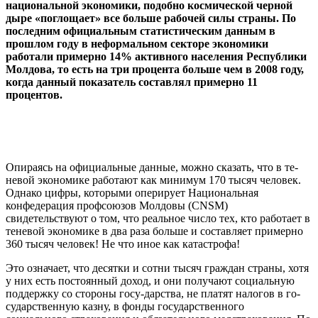
национальной экономики, подобно космической черной
дыре «поглощает» все больше рабочей силы страны. По
последним официальным статис­тическим данным в
прошлом году в неформальном секторе экономики
работали при­мерно 14% активного населения Республики
Молдова, то есть на три процента боль­ше чем в 2008 году,
когда данный показатель составлял примерно 11
процентов.
Опираясь на официальные данные, можно сказать, что в те­
невой экономике работают как минимум 170 тысяч человек.
Од­нако цифры, которыми опериру­ет Национальная
конфедерация профсоюзов Молдовы (CNSM)
свидетельствуют о том, что ре­альное число тех, кто работает в
теневой экономике в два раза больше и составляет примерно
360 тысяч человек! Не что иное как катастрофа!
Это означает, что десятки и сотни тысяч граждан страны, хотя
у них есть постоянный до­ход, и они получают социаль­ную
поддержку со стороны госу-дарства, не платят налогов в го-
сударственную казну, в фонды государственного