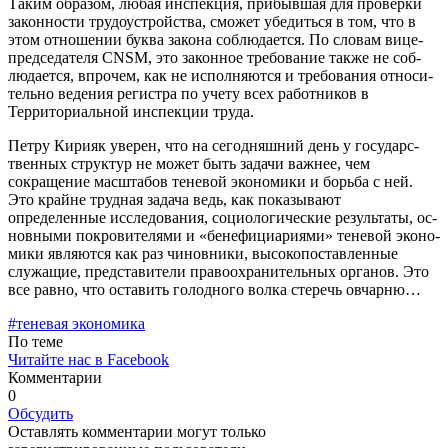
Таким образом, лю­бая инспекция, прибывшая для проверки
законности трудоуст­ройства, сможет убедиться в том, что в
этом отношении буква за­кона соблюдается. По словам ви­це-
председателя CNSM, это за­конное требование также не соб­
людается, впрочем, как не ис­полняются и требования относи­
тельно ведения регистра по учету всех работников в
Территориаль­ной инспекции труда.
Петру Кирияк уверен, что на сегодняшний день у государс­
твенных структур не может быть задачи важнее, чем
сокращение масштабов теневой экономики и борьба с ней.
Это крайне труд­ная задача ведь, как показывают
определенные исследования, со­циологические результаты, ос­
новными покровителями и «бе­нефициариями» теневой эконо­
мики являются как раз чиновни­ки, высокопоставленные
служа­щие, представители правоохра­нительных органов. Это
все рав­но, что оставить голодного волка стеречь овчарню…
#теневая экономика
По теме
Читайте нас в Facebook
Комментарии
0
Обсудить
Оставлять комментарии могут только