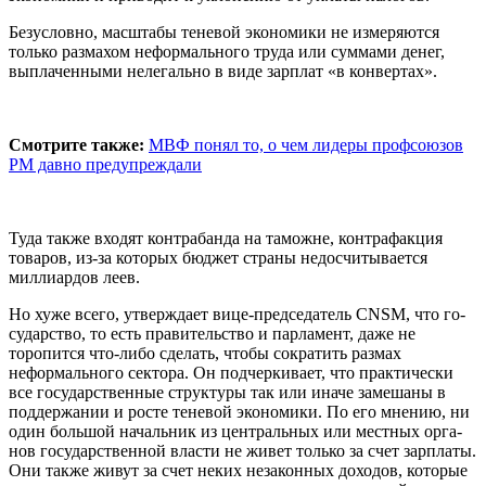
Безусловно, масштабы тене­вой экономики не измеряют­ся
только размахом неформаль­ного труда или суммами денег,
выплаченными нелегально в виде зарплат «в конвертах».
Смотрите также:
МВФ понял то, о чем лидеры профсоюзов
РМ давно предупреждали
Туда также входят контрабан­да на таможне, контрафакция
товаров, из-за которых бюджет страны недосчитывается
милли­ардов леев.
Но хуже всего, утверждает ви­це-председатель CNSM, что го­
сударство, то есть правительство и парламент, даже не
торопится что-либо сделать, чтобы сокра­тить размах
неформального сек­тора. Он подчеркивает, что прак­тически
все государственные структуры так или иначе замеша­ны в
поддержании и росте тене­вой экономики. По его мнению, ни
один большой начальник из центральных или местных орга­
нов государственной власти не живет только за счет зарплаты.
Они также живут за счет неких незаконных доходов, которые