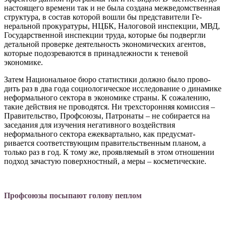
настоящего времени так и не была создана межведомс­твенная
структура, в состав кото­рой вошли бы представители Ге­
неральной прокуратуры, НЦБК, Налоговой инспекции, МВД,
Го­сударственной инспекции труда, которые бы подвергли
детальной проверке деятельность экономи­ческих агентов,
которые подоз­реваются в принадлежности к те­невой
экономике.
Затем Национальное бюро статистики должно было прово­
дить раз в два года социологичес­кое исследование о динамике
не­формального сектора в экономи­ке страны. К сожалению,
такие действия не проводятся. Ни трех­сторонняя комиссия –
Прави­тельство, Профсоюзы, Патрона­ты – не собирается на
заседания для изучения негативного воз­действия
неформального сектора ежеквартально, как предусмат­
ривается соответствующим пра­вительственным планом, а
толь­ко раз в год. К тому же, проявля­емый в этом отношении
подход зачастую поверхностный, а меры – косметические.
Профсоюзы посыпают голову пеплом