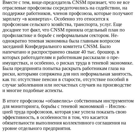
Вместе с тем, вице-председа­тель CNSM признает, что не все
отраслевые профсоюзы сосре­доточились на содействии, на
поддержке работников, членов профсоюза, которые получают
зарплату «в конвертах». Особен­но это относится к
профсоюзам сельского хозяйства, транспор­та, услуг. Еще
досаднее тот факт, что CNSM приняла отдельный план по
профилактике и борьбе с неформальным сектором. Не­
однократно теневая экономика была главным вопросом
заседа­ний Конфедерального комитета CNSM. Было
напечатано и рас­пространено свыше 40 тыс. бро­шюр, в
которых работодателям и работникам рассказали о пре­
имуществах, и особенно, о рис­ках труда в теневой экономике.
Была предпринята попытка рас­крыть работникам глаза на
рис­ки, которыми сопряжена для них неформальная занятость,
как то: отсутствие пенсии в старости, от­сутствие пособий в
случае забо­левания или несчастных случаев на производстве
и многие подоб­ные аспекты.
В итоге профсоюзы «обзаве­лись» собственным инструмен­том
для мониторинга, борьбы с теневой экономикой – Инспек­
цией труда профсоюзов, которая уже успела показать свою
эффек­тивность, в особенности в том, что касается
обязательности вы­полнения коллективного соглашения на
уровне отдельного предприятия.