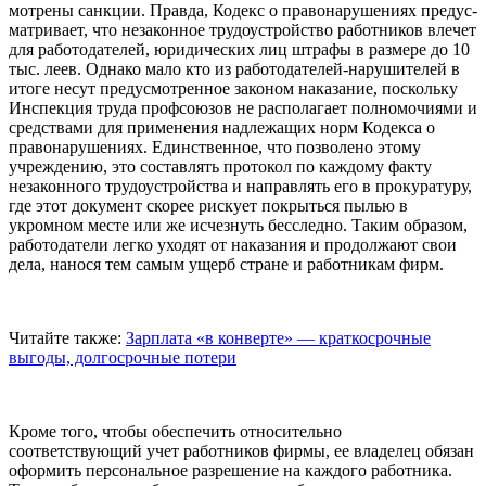
мотрены санкции. Правда, Ко­декс о правонарушениях предус­
матривает, что незаконное тру­доустройство работников влечет
для работодателей, юридических лиц штрафы в размере до 10
тыс. леев. Однако мало кто из работо­дателей-нарушителей в
итоге не­сут предусмотренное законом на­казание, поскольку
Инспекция труда профсоюзов не распола­гает полномочиями и
средства­ми для применения надлежащих норм Кодекса о
правонарушени­ях. Единственное, что позволено этому
учреждению, это состав­лять протокол по каждому фак­ту
незаконного трудоустройства и направлять его в прокуратуру,
где этот документ скорее риску­ет покрыться пылью в
укромном месте или же исчезнуть бесслед­но. Таким образом,
работодатели легко уходят от наказания и про­должают свои
дела, нанося тем самым ущерб стране и работни­кам фирм.
Читайте также:
Зарплата «в конверте» — краткосрочные
выгоды, долгосрочные потери
Кроме того, чтобы обеспечить относительно
соответствующий учет работников фирмы, ее вла­делец обязан
оформить персо­нальное разрешение на каждого работника.