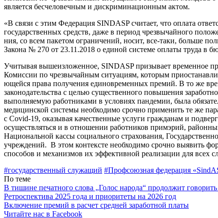
является бесчеловечным и дискриминаци­онным актом.
«В связи с этим Федерация SINDASP считает, что оплата ответ
государственных средств, даже в период чрезвычайного положе
ния, со всем пакетом ограни­чений, носит, все-таки, больше по
Закона № 270 от 23.11.2018 о единой системе оплаты труда в б
Учитывая вышеизложенное, SINDASP призывает временное прав
Комиссии по чрезвычайным ситу­ациям, которым приостанавли­в
ющейся права получения едино­временных премий. В то же вр
законодательства с целью существенного повышения заработной
выполняемую работни­ками в условиях пандемии, была обязател
медицинской системы необхо­димо срочно применить те же пара
с Covid-19, оказывая качествен­ные услуги гражданам и подве
осуществляться и в отношении работников примэрий, районны
Национальной кассы социального стра­хования, Государствен
учреждений. В этом контексте необходимо срочно выявить фор
способов и механиз­мов их эффективной реализации для всех
#государственный служащий
#Профсоюзная федерация «SindA
По теме
В тишине печатного слова „Голос народа“ продолжит говорить
Ретроспектива 2025 года и приоритеты на 2026 год
Включение премий в расчет средней заработной платы
Читайте нас в Facebook