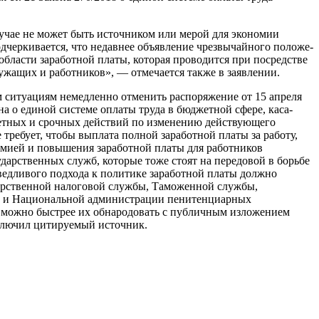
лучае не может быть источ­ником или мерой для экономии
д­черкивается, что недавнее объявление чрезвычайного положе­
 области заработной платы, которая проводится при посредстве
ужащих и работников», — отме­чается также в заявлении.
ситуациям немедленно отме­нить распоряжение от 15 апреля
на о единой системе оплаты труда в бюджетной сфере, каса­
ретных и срочных действий по изменению действующего
требует, чтобы выплата полной заработной платы за работу,
емией и повышения зара­ботной платы для работников
дарственных служб, которые тоже стоят на передовой в борьбе
аведливого подхода к поли­тике заработной платы должно
дарственной налоговой службы, Таможенной службы,
и и Наци­ональной администрации пени­тенциарных
к можно быст­рее их обнародовать с публичным изложением
аключил цитируемый источник.