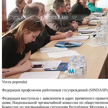
Vocea poporului
Федерация профсоюзов работников госучреждений (SINDASP) Ре
Федерация выступила с заяв­лением в адрес временного пра­ви
циям, Национальной чрезвычай­ной комиссии по общественному
Комис­сии по чрезвычайным ситуа­циям Республики Молдова о п