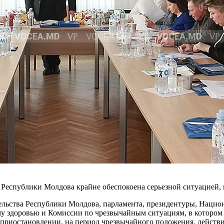
спублики Мол­дова крайне обеспокоена серьезной ситуацией, в 
тельства Республики Молдова, парламента, президентуры, Наци­о
 здоровью и Комиссии по чрез­вычайным ситуациям, в котором о
ри­остановлении, на период чрез­вычайного положения, действия