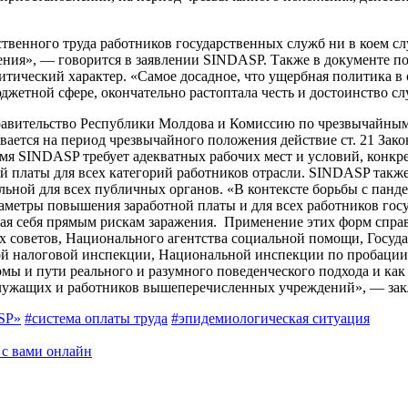
ственного труда работни­ков государственных служб ни в коем с
­ния», — говорится в заявлении SINDASP. Также в документе по
литический характер. «Самое досадное, что ущербная поли­тика в
юджетной сфере, окончательно растоптала честь и достоинство сл
ительство Республики Мол­дова и Комиссию по чрезвычай­ным 
ается на период чрезвычай­ного положения действие ст. 21 Зако
емя SINDASP требует адекватных рабо­чих мест и условий, конк
 платы для всех катего­рий работников отрасли. SINDASP также 
ьной для всех публич­ных органов. «В контексте борьбы с панд
метры повышения заработ­ной платы и для всех работников госу
р­гая себя прямым рискам зара­жения. Применение этих форм спр
х советов, Национального агентства социальной помощи, Госу
ной нало­говой инспекции, Национальной инспекции по пробаци
мы и пути реаль­ного и разумного поведенческого подхода и ка
 служащих и работни­ков вышеперечисленных учреж­дений», — з
SP»
#система оплаты труда
#эпидемиологическая ситуация
 с вами онлайн