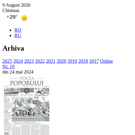
9 August 2026
Chisinau
RO
RU
Arhiva
2025
2024
2023
2022
2021
2020
2019
2018
2017
Online
Nr. 19
din 24 mai 2024