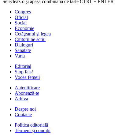
Selecteaz-o și apasă combinația de taste CTRL + ENTER
Congres
Oficial
Social
Economie
Cetăţeanul şi legea
Cititorii ne scriu
Dialoguri
Sanatate
Varia
Editorial
Stop fals!
Vocea femeii
Autentificare
Abonează-te
Arhiva
Despre noi
Contacte
Politica editorială
Termeni și condiții