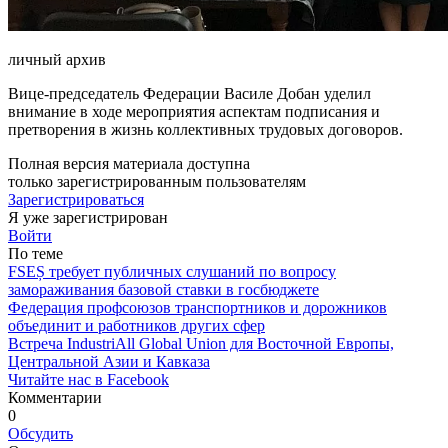
личный архив
Вице-председатель Федерации Василе Добан уделил
внимание в ходе мероприятия аспектам под­писания и
претворения в жизнь коллективных трудовых догово­ров.
Полная версия материала доступна
только зарегистрированным пользователям
Зарегистрироваться
Я уже зарегистрирован
Войти
По теме
FSEȘ требует публичных слушаний по вопросу
замораживания базовой ставки в госбюджете
Федерация профсоюзов транспортников и дорожников
объединит и работников других сфер
Встреча IndustriAll Global Union для Восточной Европы,
Центральной Азии и Кавказа
Читайте нас в Facebook
Комментарии
0
Обсудить