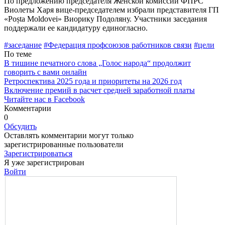
По предложению председателя Женской комиссии ФПРС
Виолеты Харя вице-председателем избрали представителя ГП
«Poșta Moldovei» Виорику Подоляну. Участники заседа­ния
поддержали ее кандидатуру еди­ногласно.
#заседание
#Федерация профсоюзов работ­ников связи
#цели
По теме
В тишине печатного слова „Голос народа“ продолжит
говорить с вами онлайн
Ретроспектива 2025 года и приоритеты на 2026 год
Включение премий в расчет средней заработной платы
Читайте нас в Facebook
Комментарии
0
Обсудить
Оставлять комментарии могут только
зарегистрированные пользователи
Зарегистрироваться
Я уже зарегистрирован
Войти