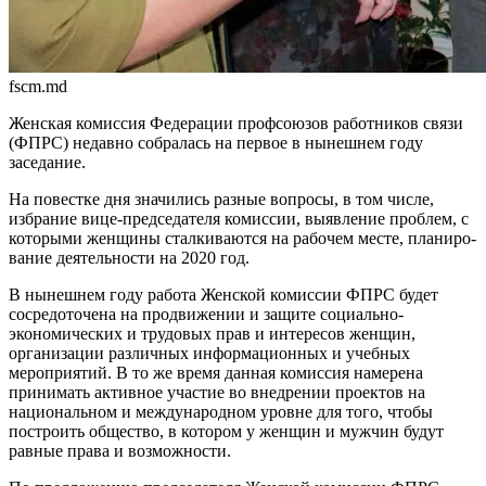
fscm.md
Женская комиссия Федерации профсоюзов работников связи
(ФПРС) недавно собралась на пер­вое в нынешнем году
заседание.
На повестке дня значились разные вопросы, в том числе,
избрание вице-председателя комиссии, выявление проблем, с
которыми женщины стал­киваются на рабочем месте, планиро­
вание деятельности на 2020 год.
В нынешнем году работа Женской комиссии ФПРС будет
сосредоточена на продвижении и защите социально-
экономических и трудовых прав и ин­тересов женщин,
организации раз­личных информационных и учебных
мероприятий. В то же время данная комиссия намерена
принимать ак­тивное участие во внедрении проек­тов на
национальном и международ­ном уровне для того, чтобы
постро­ить общество, в котором у женщин и мужчин будут
равные права и воз­можности.