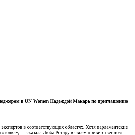
енеджером в UN Women Надеждой Макарь по приглаше­нию
экспертов в соответствующих об­ластях. Хотя парламентские
готовка», — ска­зала Люба Ротару в своем приветственном