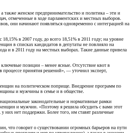
а также женское предприниматель­ство и политика – эти и
дач, отмечен­ные в ходе парламентских и местных выбо­ров.
вов, они начинают появляться одно­временно с интеграцией на
18,15% в 2007 году, до всего 18,51% в 2011 году; на уровне
енщин в списках канди­датов в депутаты не повлияло на
ода и в 2011 году на местных выборах. Такие дан­ные привела
ключевые позиции – менее ясные. Отсутс­твие квот в
 процессе принятия реше­ний», — уточнил эксперт,
 женщин на политическом поприще. Внед­рение программ по
нщины и мужчины в се­мье и в обществе.
тя национальные законодательные и нормативные рамки
женщин и муж­чин. «Поэтому я решила обсудить с вами этот
, у них нет поддержки. Более того, им ставят различные
чин, что говорит о существовании ог­ромных барьеров на пути
ебных программ и мер по утверждению), а также в экономи­