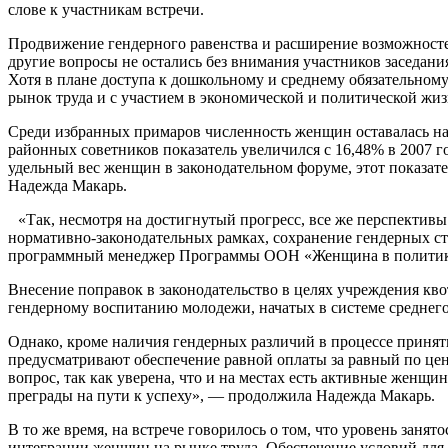
слове к участникам встречи.
Продвижение гендерного равенства и расширение возможностей 
другие вопросы не остались без внимания участников заседа­ни
Хотя в плане доступа к дошкольному и среднему обязательном
рынок труда и с участием в экономической и политичес­кой жиз
Среди избранных примаров численность женщин оставалась на ни
районных советников показатель увеличился с 16,48% в 2007 го
удельный вес женщин в законодательном форуме, этот показател
Надежда Макарь.
«Так, несмотря на достигнутый прогресс, все же перспектив
нормативно-законодательных рамках, сохранение гендерных ст
программный ме­неджер Программы ООН «Женщина в по­литик
Внесение поправок в законодательство в целях учреждения кв
гендерному воспита­нию молодежи, начатых в системе среднег
Однако, кроме наличия гендерных раз­личий в процессе приня
предусматривают обеспечение равной оплаты за равный по цен
вопрос, так как уверена, что и на мес­тах есть активные женщ
преграды на пути к успе­ху», — продолжила Надежда Макарь.
В то же время, на встрече говорилось о том, что уровень заня
интеграции жен­щин на рынке труда. Обеспечение условий для