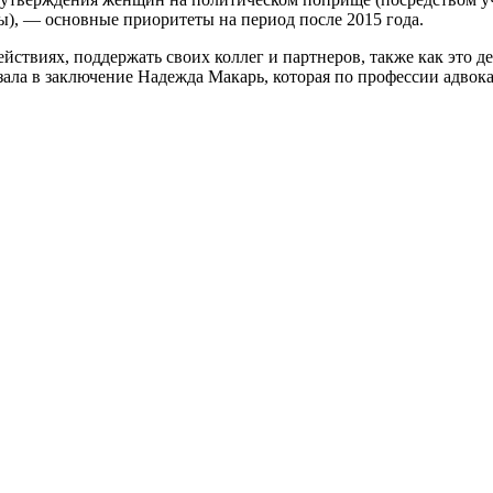
), — основные приори­теты на период после 2015 года.
ствиях, поддержать своих коллег и партнеров, также как это д
ала в заклю­чение Надежда Макарь, которая по профес­сии адвока