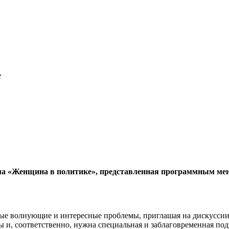
е
ма «Женщина в политике», представленная про­граммным м
ые волнующие и интересные проблемы, приглашая на дис­куссии 
и, соответственно, нужна специаль­ная и заблаговременная под