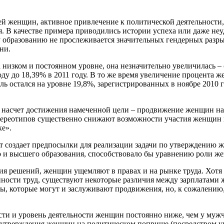
женщин, актив­ное привлечение к политической деятель­ности, 
я. В качестве примера приводились ис­тории успеха или даже неу
у образованию не прослеживается значительных гендерных разры
ни.
зком и постоян­ном уровне, она незначительно увеличи­лась – с 
ду до 18,39% в 2011 году. В то же время увели­чение процента ж
ь остался на уровне 19,8%, зарегистрированных в ноябре 2010 г
ы насчет достижения на­меченной цели – продвижение женщин на 
ереотипов существенно снижают возможности учас­тия женщин в
е».
от создает предпосыл­ки для реализации задачи по утверждению
о и высшего образования, способствовало бы уравнению роли же
тия решений, жен­щин ущемляют в правах и на рынке тру­да. Хо
ности труд, существуют некоторые раз­личия между зарплатами 
ины, которые могут и заслуживают продвижения, но, к сожале­нию
тости и уровень де­ятельности женщин постоянно ниже, чем у муж
 утверждения женщин на политическом поприще (посредством уч